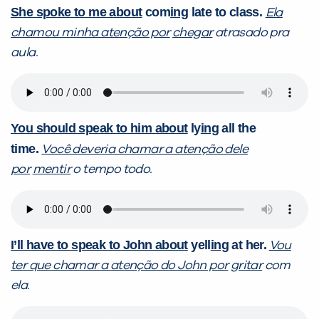
She spoke to me about
com
ing
late to class.
Ela
chamou minha atenção por
chegar
atrasado pra
aula.
You should speak to him about
ly
ing
all the
time.
Você deveria chamar a atenção dele
por
mentir
o tempo todo.
I’ll have to speak to John about
yell
ing
at her.
Vou
ter que chamar a atenção do John por
gritar
com
ela.