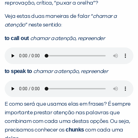
reprovação, crítica, “puxar a orelha”?
Veja estas duas maneiras de falar “
chamar a
atenção
” neste sentido:
to call out
chamar a atenção, repreender
PEÇA UMA DEMONSTRAÇÃO DE MÉTODO
to speak to
chamar a atenção, repreender
Desculpe!
Não encontramos nenhuma unidade
inFlux nesta cidade ou bairro que
você digitou.
E como será que usamos elas em frases? É sempre
importante prestar atenção nas palavras que
combinam com cada uma destas opções. Ou seja,
chunks
precisamos conhecer os
com cada uma