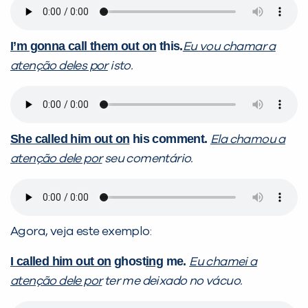
I’m gonna call them out on
this.
Eu vou chamar a
atenção deles por
isto.
She called him out on
his comment.
Ela chamou a
atenção dele por
seu comentário.
Agora, veja este exemplo:
I called him out on
ghost
ing
me.
Eu chamei a
atenção dele por
ter me deixado no vácuo.