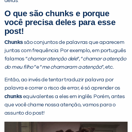
delas.
O que são chunks e porque
você precisa deles para esse
post!
Preencha com seus dados abaixo e
Chunks
são conjuntos de palavras que aparecem
já vamos te colocar em contato
juntas com frequência. Por exemplo, em português
com a
:
falamos “
chamar atenção dele
”, “
chamar a atenção
do meu filho”
e “
me chamaram a atenção
”, etc
.
Então, ao invés de tentar traduzir palavra por
palavra e correr o risco de errar, é só aprender os
chunks
equivalentes a eles em inglês. Porém, antes
que você chame nossa atenção, vamos para o
assunto do post!
Você é aluno inFlux?
Sim
Não