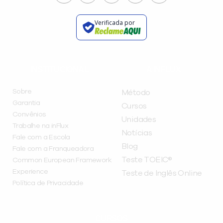
Verificada por
INSTITUCIONAL
A INFLUX
Sobre
Método
Garantia
Cursos
Convênios
Unidades
Trabalhe na inFlux
Notícias
Fale com a Escola
Blog
Fale com a Franqueadora
Teste TOEIC®
Common European Framework
Experience
Teste de Inglês Online
Política de Privacidade
CURSOS