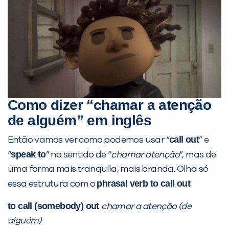
VOLTAR
Como dizer “chamar a atenção
de alguém” em inglês
call out
Então vamos ver como podemos usar “
” e
speak to
“
” no sentido de “
chamar atenção
”, mas de
uma forma mais tranquila, mais branda. Olha só
phrasal verb
to call out
essa estrutura com o
:
to call (somebody) out
chamar a atenção (de
alguém)