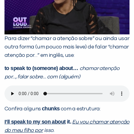
Para dizer “chamar a atenção sobre” ou ainda usar
outra forma (um pouco mais leve) de falar “chamar
atenção por…” em inglês, use:
to speak to (someone) about
…
chamar atenção
por
…, falar sobre… com (alguém)
chunks
Confira alguns
com a estrutura:
I’ll speak to my son about
it.
Eu vou chamar atenção
do meu filho por
isso.