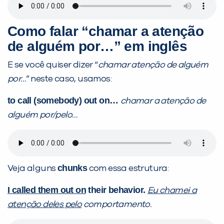
Como falar “chamar a atenção
de alguém por…” em inglês
E se você quiser dizer “
chamar atenção de alguém
por…
” neste caso, usamos:
to call (somebody) out on
…
chamar a atenção de
alguém por/pelo…
chunks
Veja alguns
com essa estrutura:
I called them out on
their behavior.
Eu chamei a
atenção deles pelo
comportamento.