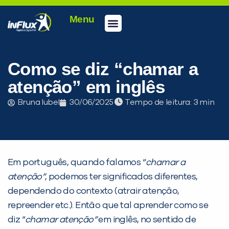
Menu
Conheça a inFlux
Testes e Certificações
Fale Conosco
Portal do aluno
inFlux Climber
Seja um franqueado
Como se diz “chamar a
atenção” em inglês
Bruna Iubel
30/06/2025
Tempo de leitura:
Em português, quando falamos “
chamar a
atenção”
, podemos ter significados diferentes,
dependendo do contexto (atrair atenção,
repreender etc.). Então que tal aprender como se
diz “
chamar atenção”
em inglês, no sentido de