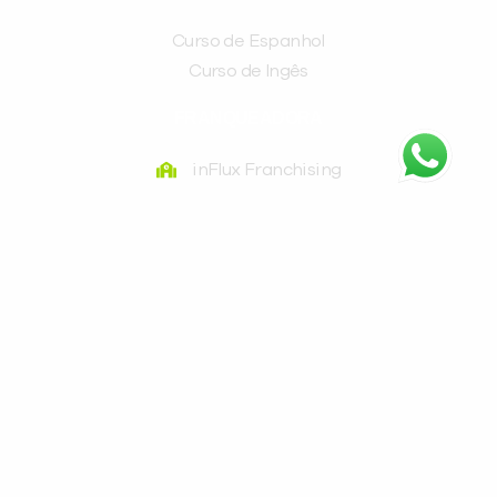
Curso de Espanhol
Curso de Ingês
FRANQUEADORA
inFlux Franchising
Av. Pres. Getúlio Vargas, 2635 - Água Verde, Curitiba
- PR, 80240-040
(41) 3016-9898
©inFlux Todos os direitos reservados – METODO
INFLUX IDIOMAS LTDA – CNPJ: 06.187.709/0001-24