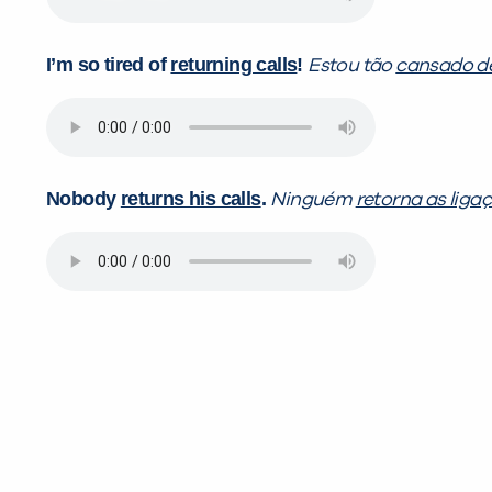
I’m so
tired of
returning calls
!
Estou tão
cansado d
Nobody
returns his calls
.
Ninguém
retorna as ligaç