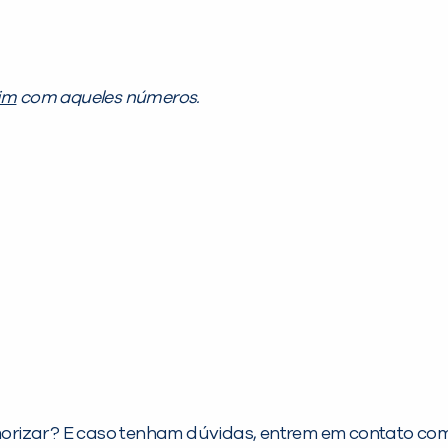
im
com aqueles números.
rizar? E caso tenham dúvidas, entrem em contato com 