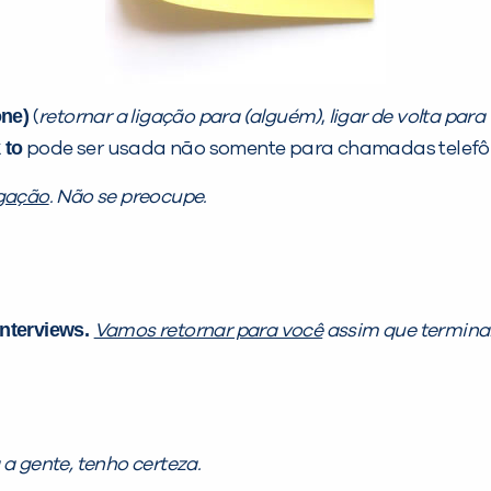
one)
(
retornar a ligação para (alguém)
,
ligar de volta para
 to
pode ser usada não somente para chamadas telefô
igação
. Não se preocupe.
interviews.
Vamos retornar para você
assim que terminar
a gente, tenho certeza.