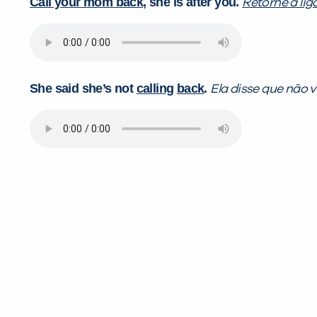
Call your mom back
, she is after you.
Retorne a li
She said she’s not
calling
back
.
Ela disse que não 