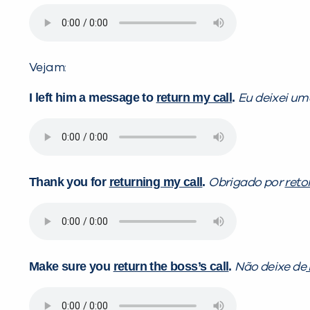
Vejam:
I left him a message to
return my call
.
Eu deixei u
Thank you for
returning my call
.
Obrigado por
reto
Make sure you
return the boss’s call
.
Não deixe de