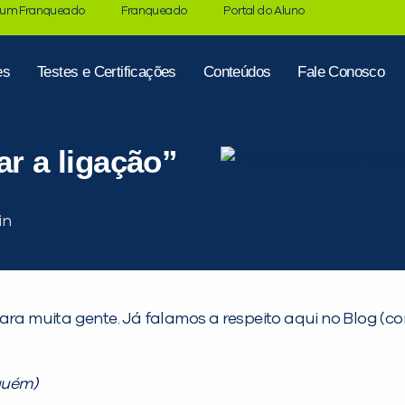
 um Franqueado
Franqueado
Portal do Aluno
es
Testes e Certificações
Conteúdos
Fale Conosco
ar a ligação”
ra muita gente. Já falamos a respeito aqui no Blog (conf
lguém)