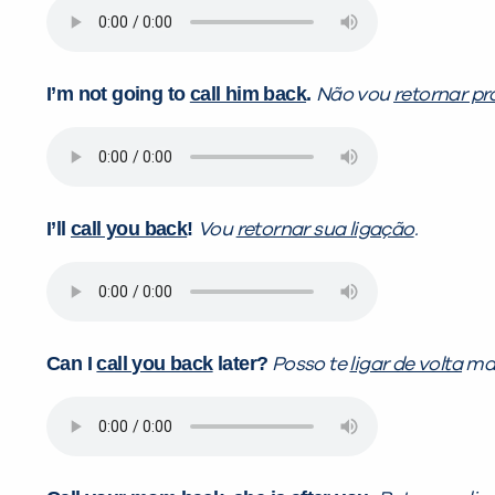
I’m not going to
call him back
.
Não vou
retornar pra
I’ll
call you back
!
Vou
retornar sua ligação
.
Can I
call you back
later?
Posso te
ligar de volta
mai