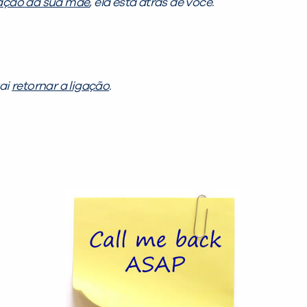
gação da sua mãe
, ela está atrás de você.
vai
retornar a ligação
.