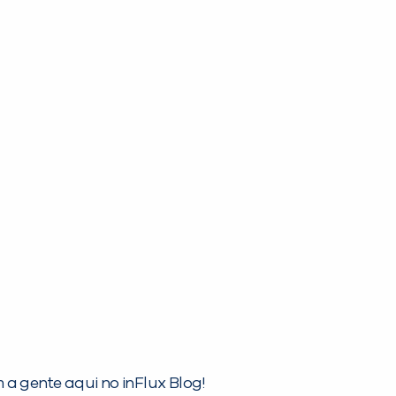
PEÇA UMA DEMONSTRAÇÃO DE MÉTODO
a gente aqui no inFlux Blog!