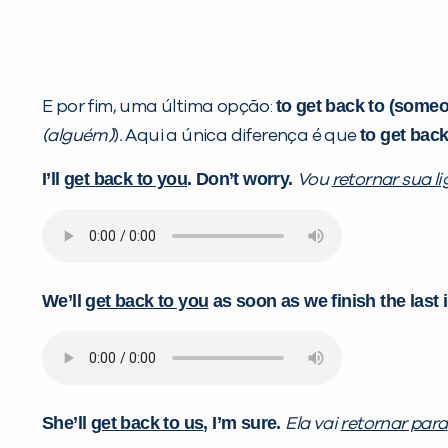
to get back to (some
E por fim, uma última opção:
to get back
(alguém)
)
.
Aqui a única diferença é que
I’ll
get back to you
. Don’t worry.
Vou
retornar sua l
We’ll
get back to you
as soon as
we finish the last 
She’ll
get back to us
, I’m sure.
Ela vai
retornar para