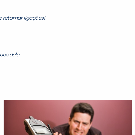
e
retornar ligações
!
ões dele.