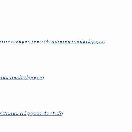
ma mensagem para ele
retornar minha ligação
.
rnar minha ligação
.
retornar a ligação da chefe
.