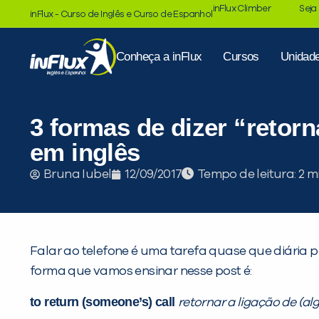
inFlux Climber
Seja
inFlux - Curso de Inglês e Curso de Espanhol
Conheça a inFlux
Cursos
Unidad
3 formas de dizer “retorn
em inglês
Tempo de leitura:
Bruna Iubel
12/09/2017
Falar ao telefone é uma tarefa quase que diária pa
forma que vamos ensinar nesse post é:
to return (someone’s) call
retornar a ligação de (a