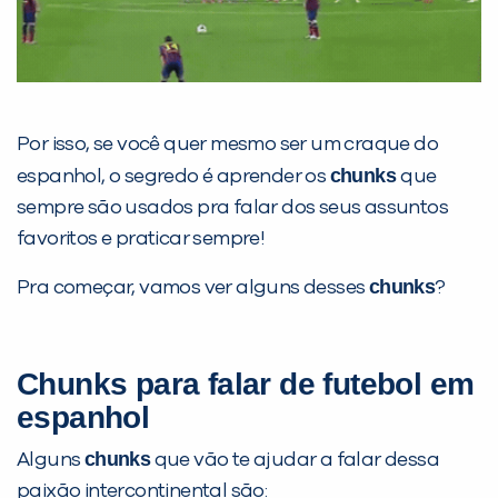
Por isso, se você quer mesmo ser um craque do
Você é aluno inFlux?
chunks
espanhol, o segredo é aprender os
que
Sim
Não
sempre são usados pra falar dos seus assuntos
favoritos e praticar sempre!
chunks
Pra começar, vamos ver alguns desses
?
VOLTAR
Chunks para falar de futebol em
espanhol
chunks
Alguns
que vão te ajudar a falar dessa
paixão intercontinental são: