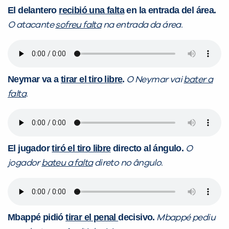
El delantero
recibió una falta
en la entrada del área.
O atacante
sofreu falta
na entrada da área.
Neymar va a
tirar el tiro libre
.
O Neymar vai
bater a
falta
.
El jugador
tiró el tiro libre
directo al ángulo.
O
jogador
bateu a falta
direto no ângulo.
Mbappé pidió
tirar el penal
decisivo.
Mbappé pediu