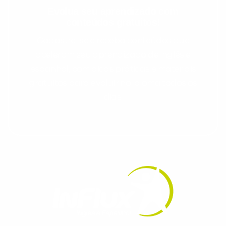
Evolua seu aprendizado com
conteúdos gratuitos!
Cadastre-se e receba conteúdos que
aceleram seu aprendizado de inglês e
espanhol, com dicas práticas e materiais
gratuitos para evoluir no idioma todos os
dias.