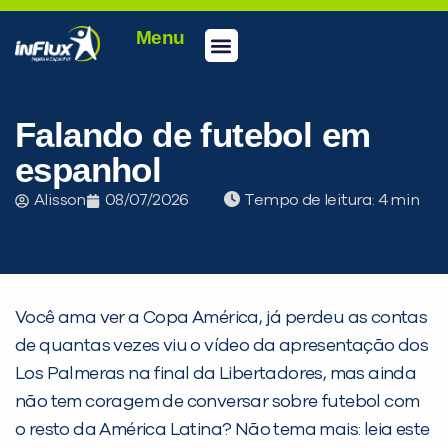
Menu
Conheça a inFlux
Testes e Certificações
Fale Conosco
Portal do aluno
inFlux Climber
Seja um franqueado
Falando de futebol em
espanhol
Alisson
08/07/2026
Tempo de leitura:
Você ama ver a Copa América, já perdeu as contas
de quantas vezes viu o vídeo da apresentação dos
Los Palmeras na final da Libertadores, mas ainda
não tem coragem de conversar sobre futebol com
o resto da América Latina? Não tema mais: leia este