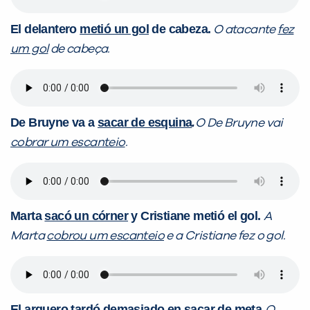
El delantero
metió un gol
de cabeza.
O atacante
fez
um gol
de cabeça.
De Bruyne va a
sacar de esquina
.
O De Bruyne vai
cobrar um escanteio
.
Marta
sacó un córner
y Cristiane metió el gol.
A
Marta
cobrou um escanteio
e a Cristiane fez o gol.
El arquero tardó demasiado en
sacar de meta
.