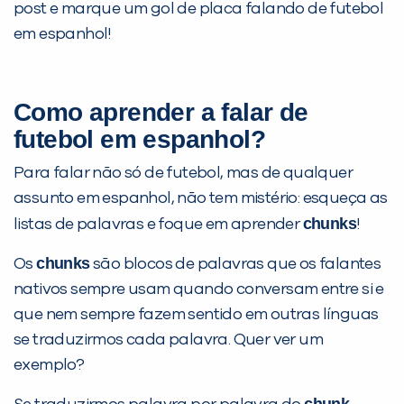
post e marque um gol de placa falando de futebol
em espanhol!
Como aprender a falar de
futebol em espanhol?
Para falar não só de futebol, mas de qualquer
assunto em espanhol, não tem mistério: esqueça as
chunks
listas de palavras e foque em aprender
!
chunks
Os
são blocos de palavras que os falantes
nativos sempre usam quando conversam entre si e
PEÇA UMA DEMONSTRAÇÃO DE MÉTODO
que nem sempre fazem sentido em outras línguas
se traduzirmos cada palavra. Quer ver um
exemplo?
Desculpe!
Não encontramos nenhuma unidade