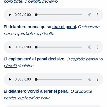
para
bater o pênalti
decisivo.
El delantero nunca quiso
tirar el penal
.
O atacante
nunca quis
bater o pênalti
.
El capitán
erró el penal
decisivo.
O capitão
perdeu o
pênalti
decisivo.
El delantero volvió a
errar el penal
.
O atacante
perdeu o pênalti
de novo.