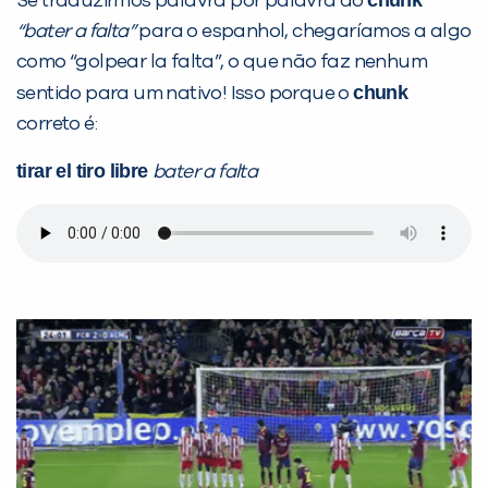
chunk
Se traduzirmos palavra por palavra do
inFlux nesta cidade ou bairro que
“bater a falta”
para o espanhol, chegaríamos a algo
você digitou.
como “golpear la falta”, o que não faz nenhum
chunk
sentido para um nativo! Isso porque o
correto é:
tirar el tiro libre
bater a falta
Preencha com seus dados abaixo e
já vamos te colocar em contato
com a
: