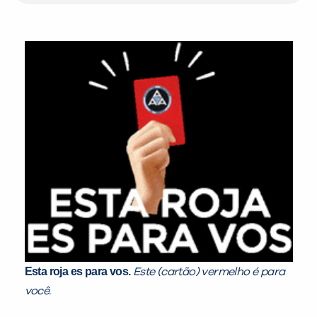
Esta roja es para vos.
Este (cartão) vermelho é para
você.