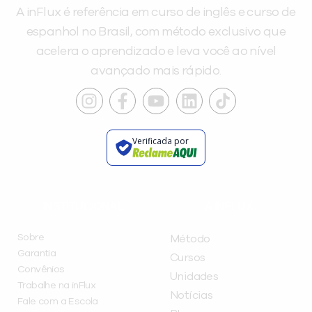
A inFlux é referência em curso de inglês e curso de
espanhol no Brasil, com método exclusivo que
acelera o aprendizado e leva você ao nível
avançado mais rápido.
Verificada por
INSTITUCIONAL
A INFLUX
Sobre
Método
Garantia
Cursos
Convênios
Unidades
Trabalhe na inFlux
Notícias
Fale com a Escola