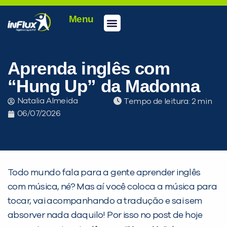
Menu
Conheça a inFlux
Testes e Certificações
Fale Conosco
Portal do aluno
inFlux Climber
Seja um franqueado
Aprenda inglês com
“Hung Up” da Madonna
Natalia Almeida
Tempo de leitura:
06/07/2026
Todo mundo fala para a gente aprender inglês
com música, né? Mas aí você coloca a música para
tocar, vai acompanhando a tradução e sai sem
absorver nada daquilo! Por isso no post de hoje