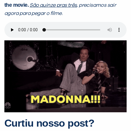
the movie.
São quinze pras três
, precisamos sair
agora para pegar o filme.
Curtiu nosso post?