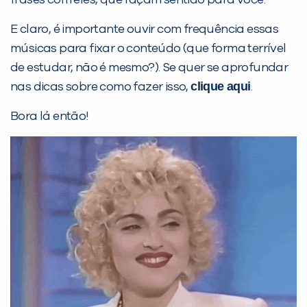
frases com eles, que façam sentido para você.
E claro, é importante ouvir com frequência essas
Preencha com seus dados abaixo e
músicas para fixar o conteúdo (que forma terrível
já vamos te colocar em contato
de estudar, não é mesmo?). Se quer se aprofundar
com a
:
clique aqui
nas dicas sobre como fazer isso,
.
Bora lá então!
Você é aluno inFlux?
Sim
Não