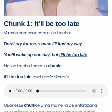
VOLTAR
Chunk 1: It’ll be too late
Vamos começar com esse trecho:
Don’t cry for me, ‘cause I’ll find my way
You’ll wake up one day, but
it’ll be too late
chunk
Nesse trecho temos o
:
it’ll be too late
será tarde demais
chunk
Usar esse
é uma maneira de enfatizar a