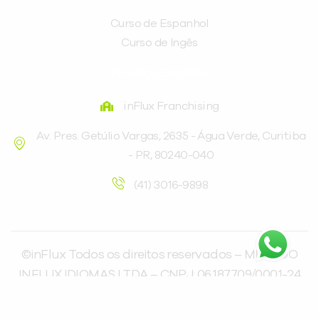
Curso de Espanhol
Curso de Ingês
FRANQUEADORA
inFlux Franchising
Av. Pres. Getúlio Vargas, 2635 - Água Verde, Curitiba
- PR, 80240-040
(41) 3016-9898
©inFlux Todos os direitos reservados – METODO
INFLUX IDIOMAS LTDA – CNPJ: 06.187.709/0001-24
Manage consent