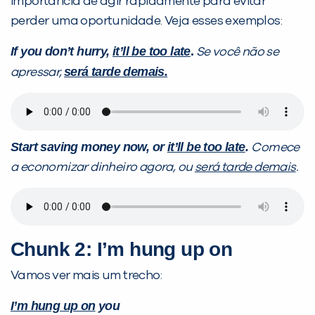
importância de agir rapidamente para evitar
perder uma oportunidade. Veja esses exemplos:
If you don’t hurry,
it’ll be too late
.
Se você não se
será tarde demais.
apressar,
Start saving money now, or
it’ll be too late
.
Comece
a economizar dinheiro agora, ou
será tarde demais
.
Chunk 2: I’m hung up on
Vamos ver mais um trecho:
I’m hung up on
you