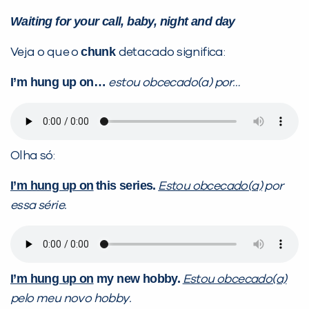
Waiting for your call, baby, night and day
chunk
Veja o que o
detacado significa:
I’m hung up on…
estou obcecado(a) por…
Olha só:
I’m hung up on
this series.
Estou obcecado(a)
por
essa série.
I’m hung up on
my new hobby.
Estou obcecado(a)
pelo meu novo hobby.