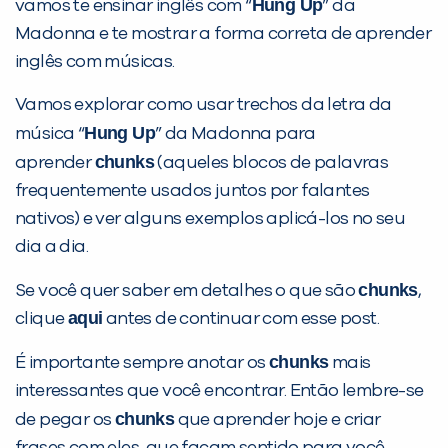
Hung Up
vamos te ensinar inglês com “
” da
Madonna e te mostrar a forma correta de aprender
inglês com músicas.
PEÇA UMA DEMONSTRAÇÃO DE MÉTODO
Vamos explorar como usar trechos da letra da
Hung Up
música “
” da Madonna para
Desculpe!
chunks
aprender
(aqueles blocos de palavras
Não encontramos nenhuma unidade
frequentemente usados juntos por falantes
inFlux nesta cidade ou bairro que
nativos) e ver alguns exemplos aplicá-los no seu
você digitou.
dia a dia.
chunks
Se você quer saber em detalhes o que são
,
aqui
clique
antes de continuar com esse post.
chunks
É importante sempre anotar os
mais
interessantes que você encontrar. Então lembre-se
chunks
de pegar os
que aprender hoje e criar