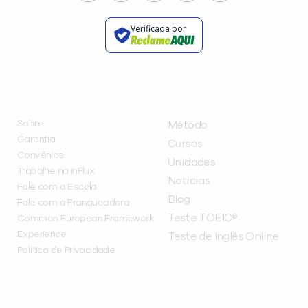
Verificada por
INSTITUCIONAL
A INFLUX
Sobre
Método
Garantia
Cursos
Convênios
Unidades
Trabalhe na inFlux
Notícias
Fale com a Escola
Blog
Fale com a Franqueadora
Teste TOEIC®
Common European Framework
Experience
Teste de Inglês Online
Política de Privacidade
CURSOS