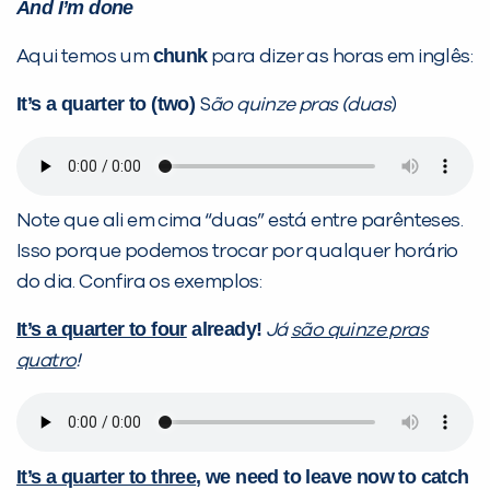
And I’m done
chunk
Aqui temos um
para dizer as horas em inglês:
It’s a quarter to (two)
S
ão quinze pras (duas
)
Note que ali em cima “duas” está entre parênteses.
Isso porque podemos trocar por qualquer horário
do dia. Confira os exemplos:
It’s a quarter to four
already!
Já
são quinze pras
quatro
!
It’s a quarter to three
, we need to leave now to catch