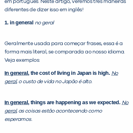
em português. Neste artigo, veremos três maneiras
diferentes de dizer isso em inglês!
PEÇA UMA DEMONSTRAÇÃO DE MÉTODO
1. in general
no geral
Desculpe!
Não encontramos nenhuma unidade
Geralmente usada para começar frases, essa é a
inFlux nesta cidade ou bairro que
forma mais literal, se comparada ao nosso idioma.
você digitou.
Veja exemplos:
In general
, the cost of living in Japan is high.
No
geral
, o custo de vida no Japão é alto.
In general
, things are happening as we expected.
No
geral
, as coisas estão acontecendo como
esperamos.