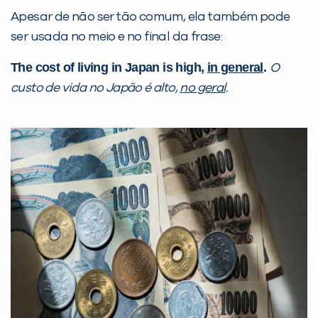
Preencha com seus dados abaixo e
Apesar de não ser tão comum, ela também pode
já vamos te colocar em contato
ser usada no meio e no final da frase:
com a
:
The cost of living in Japan is high,
in general
.
O
custo de vida no Japão é alto,
no geral
.
Você é aluno inFlux?
Sim
Não