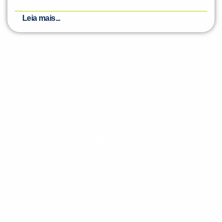
Leia mais...
Evolua seu aprendizado com
conteúdos gratuitos!
Cadastre-se e receba conteúdos que
aceleram seu aprendizado de inglês e
espanhol, com dicas práticas e materiais
gratuitos para evoluir no idioma todos os
dias.