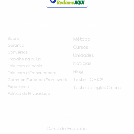
INSTITUCIONAL
A INFLUX
Sobre
Método
Garantia
Cursos
Convênios
Unidades
Trabalhe na inFlux
Notícias
Fale com a Escola
Blog
Fale com a Franqueadora
Teste TOEIC®
Common European Framework
Experience
Teste de Inglês Online
Política de Privacidade
CURSOS
Curso de Espanhol