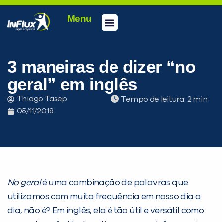
Menu
Conheça a inFlux
Testes e Certificações
Fale Conosco
Portal do aluno
inFlux Climber
Seja um franqueado
3 maneiras de dizer “no
geral” em inglês
Thiago Tasep
Tempo de leitura:
05/11/2018
No geral
é uma combinação de palavras que
utilizamos com muita frequência em nosso dia a
dia, não é? Em inglês, ela é tão útil e versátil como