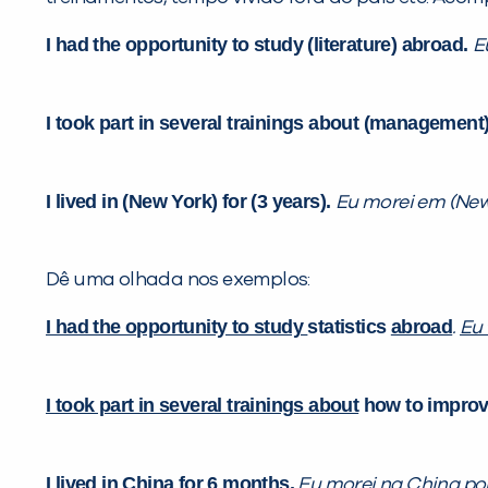
I had the opportunity to study (literature) abroad.
E
I took part in several trainings about (management
I lived in (New York) for (3 years).
Eu morei em (New 
Dê uma olhada nos exemplos:
I had the opportunity to study
statistics
abroad
.
Eu 
I took part in several trainings about
how to impro
I lived in
China
for
6 months.
Eu morei na
China
po