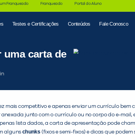
 um Franqueado
Franqueado
Portal do Aluno
es
Testes e Certificações
Conteúdos
Fale Conosco
r uma carta de
 mais competitivo e apenas enviar um currículo bem co
anexada junto com o currículo ou no corpo do e-mail, e
penas lista dados, a carta de apresentação pode cham
chunks
om alguns
(fixos e semi-fixos) e dicas que podem