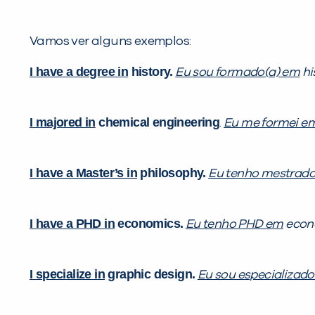
Vamos ver alguns exemplos:
I have a degree in
history.
Eu sou formado(a) em
hi
I majored in
chemical engineering
.
Eu me formei e
I have a Master’s in
philosophy.
Eu tenho mestrad
I have a PHD in
economics.
Eu tenho PHD em
econ
I specialize in
graphic design.
Eu sou especializado