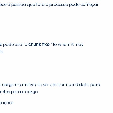
hece a pessoa que fará o processo pode começar
chunk fixo
cê pode usar o
“To whom it may
o:
no cargo e o motivo de ser um bom candidato para
antes para o cargo.
mações.