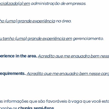
cializado(a) em
administração de empresas.
ho (uma) grande experiência
na área.
u tenho (uma) grande experiência em
gerenciamento.
erience in the area.
Acredito que me enquadro bem ness
s requirements.
Acredito que me enquadro bem nesse car
s informações que são favoráveis à vaga que você est
chunks semi-fixos
mpanhe os
: