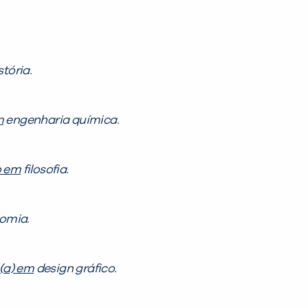
stória.
m
engenharia química.
o em
filosofia.
omia.
(a) em
design gráfico.