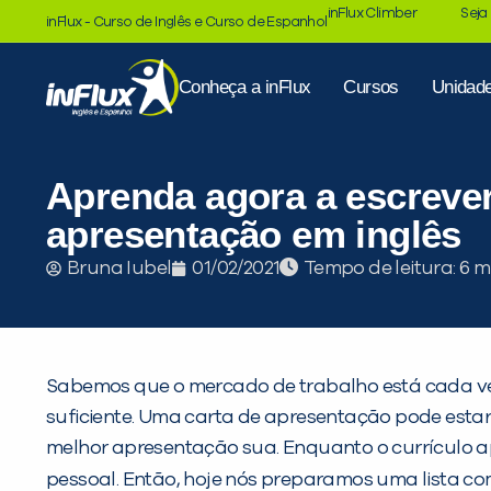
inFlux Climber
Seja
inFlux - Curso de Inglês e Curso de Espanhol
Conheça a inFlux
Cursos
Unidad
Aprenda agora a escreve
apresentação em inglês
Tempo de leitura:
Bruna Iubel
01/02/2021
Sabemos que o mercado de trabalho está cada vez
suficiente. Uma carta de apresentação pode estar 
melhor apresentação sua. Enquanto o currículo a
pessoal. Então, hoje nós preparamos uma lista c