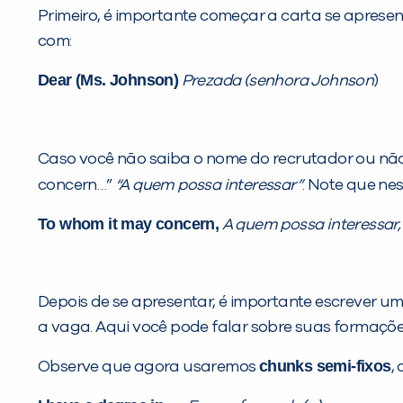
Primeiro, é importante começar a carta se apres
com:
Dear (Ms. Johnson)
Prezada (senhora Johnson
)
Caso você não saiba o nome do recrutador ou não
concern…”
“A quem possa interessar”
. Note que ne
To whom it may concern,
A quem possa interessar,
Depois de se apresentar, é importante escrever u
a vaga. Aqui você pode falar sobre suas formações
chunks semi-fixos
Observe que agora usaremos
,