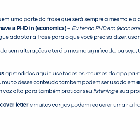
uem
uma parte da frase que será sempre a mesma e a o
 have a PHD in (economics)
–
Eu tenho PHD em (economi
ue adaptar a frase para o que você precisa dizer, usa
do sem alterações e terá o mesmo significado, ou seja, 
ks
aprendidos aqui e use todos os recursos do app par
e
o, muito desse conteúdo também podem ser usado em
em voz alta para também praticar seu
listening
e sua pro
cover letter
e
e muitos cargos podem requerer uma na hor