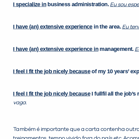
I specialize in
business administration.
Eu sou espe
I have (an) extensive experience
in the area.
Eu ten
I have (an) extensive experience in
management.
E
I feel I fit the job nicely because
of my 10 years’ exp
I feel I fit the job nicely because
I fullfil all the job’
vaga.
Também é importante que a carta contenha outra
treinamentos, tempo vivido fora do país etc. Aco