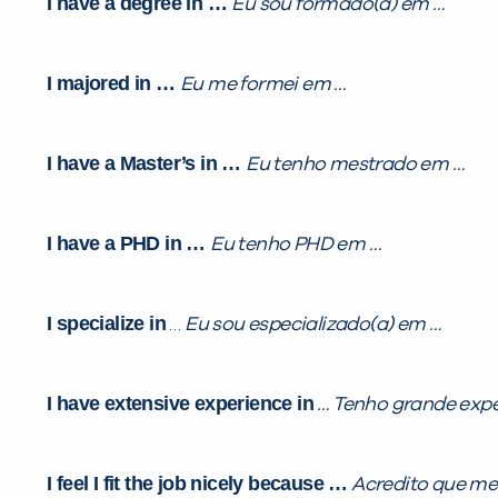
I have a degree in …
Eu sou formado(a) em …
I majored in …
Eu me formei em …
I have a Master’s in …
Eu tenho mestrado em …
I have a PHD in …
Eu tenho PHD em …
I specialize in
…
Eu sou especializado(a) em …
I have extensive experience in
… Tenho grande expe
I feel I fit the job nicely because …
Acredito que me