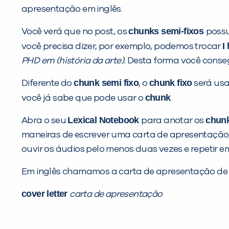
apresentação em inglês.
chunks semi-fixos
Você verá que no post, os
poss
I
você precisa dizer, por exemplo, podemos trocar
PHD em (história da arte).
Desta forma você conseg
chunk semi fixo
chunk fixo
Diferente do
, o
será usa
chunk
você já sabe que pode usar o
.
Lexical Notebook
chun
Abra o seu
para anotar os
maneiras de escrever uma carta de apresentaçã
ouvir os áudios pelo menos duas vezes e repetir 
Em inglês chamamos a carta de apresentação d
cover letter
carta de apresentação