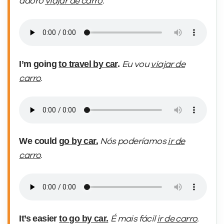
adoro
viajar de carro
.
I’m going
to travel by car
.
Eu vou
viajar de
carro
.
We could
go by car.
Nós poderíamos
ir de
carro
.
It’s easier
to go by car.
É mais fácil
ir de carro
.