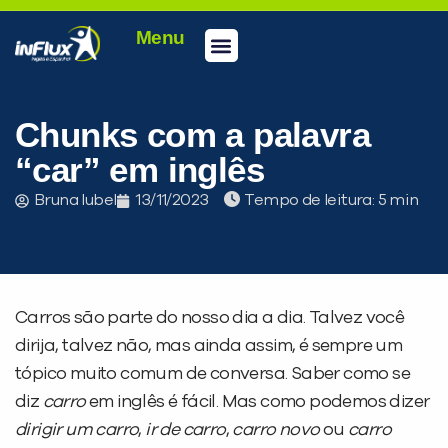
Menu
Conheça a inFlux
Testes e Certificações
Fale Conosco
Portal do aluno
inFlux Climber
Seja um franqueado
Chunks com a palavra
“car” em inglês
Bruna Iubel
13/11/2023
Tempo de leitura:
Carros são parte do nosso dia a dia. Talvez você
dirija, talvez não, mas ainda assim, é sempre um
tópico muito comum de conversa. Saber como se
diz
carro
em inglês é fácil. Mas como podemos dizer
dirigir um carro
,
ir de carro
,
carro novo
ou
carro