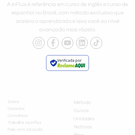
A inFlux é referência em curso de inglês e curso de
espanhol no Brasil, com método exclusivo que
acelera o aprendizado e leva você ao nível
avançado mais rápido.
Verificada por
INSTITUCIONAL
A INFLUX
Sobre
Método
Garantia
Cursos
Convênios
Unidades
Trabalhe na inFlux
Notícias
Fale com a Escola