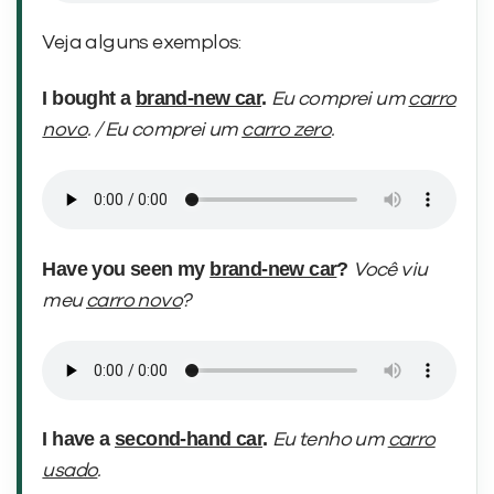
Veja alguns exemplos:
I bought a
brand-new car
.
Eu comprei um
carro
novo
. / Eu comprei um
carro zero
.
Have you seen my
brand-new car
?
Você viu
meu
carro novo
?
I have a
second-hand car
.
Eu tenho um
carro
usado
.