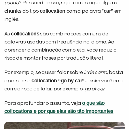
usado
? Pensando nisso, separamos aqui alguns
chunks
collocation
car”
do tipo
com a palavra “
em
inglês.
collocations
As
são combinações comuns de
palavras usadas com frequência no idioma. Ao
aprender a combinação completa, você reduz o
risco de montar frases por tradução literal.
Por exemplo, se quiser falar sobre
ir de carro
, basta
collocation “go by car”
aprender a
, assim você não
corre o risco de falar, por exemplo,
go of car
.
o que são
Para aprofundar o assunto, veja
collocations e por que elas são tão importantes
.
PEÇA UMA DEMONSTRAÇÃO DE MÉTODO