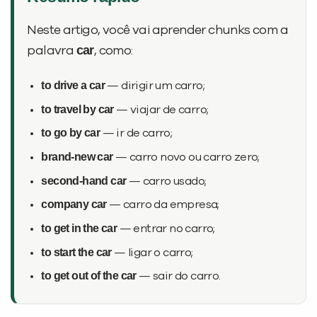
Neste artigo, você vai aprender chunks com a
car
palavra
, como:
to drive a car
— dirigir um carro;
to travel by car
— viajar de carro;
to go by car
— ir de carro;
brand-new car
— carro novo ou carro zero;
Você é aluno inFlux?
Sim
Não
second-hand car
— carro usado;
company car
— carro da empresa;
to get in the car
— entrar no carro;
to start the car
— ligar o carro;
to get out of the car
— sair do carro.
VOLTAR