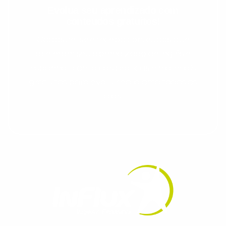
Evolua seu aprendizado com
conteúdos gratuitos!
Cadastre-se e receba conteúdos que
aceleram seu aprendizado de inglês e
espanhol, com dicas práticas e materiais
gratuitos para evoluir no idioma todos os
dias.