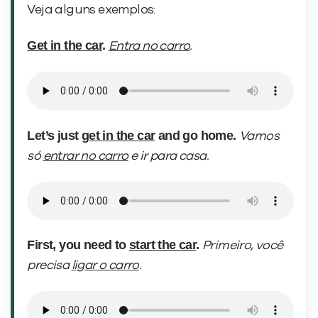
Veja alguns exemplos:
Get in the car
.
Entra no carro
.
Let’s just
get in the car
and go home.
Vamos
só
entrar no carro
e ir para casa.
First, you need to
start the car
.
Primeiro, você
precisa
ligar o carro
.