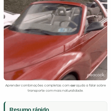
Desculpe!
Não encontramos nenhuma unidade
inFlux nesta cidade ou bairro que
você digitou.
car
Aprender combinações completas com
ajuda a falar sobre
transporte com mais naturalidade.
Preencha com seus dados abaixo e
já vamos te colocar em contato
Resumo rápido
com a
: