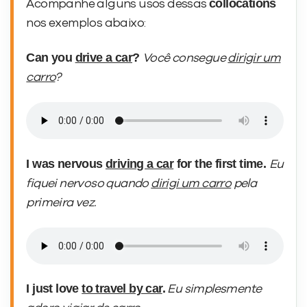
collocations
Acompanhe alguns usos dessas
nos exemplos abaixo:
Can you
drive a car
?
Você consegue
dirigir um
carro
?
I was nervous
driving a car
for the first time.
Eu
fiquei nervoso quando
dirigi um carro
pela
primeira vez.
I just love
to travel by car
.
Eu simplesmente