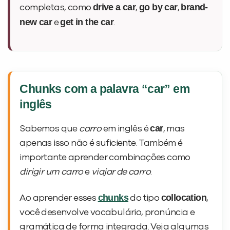
drive a car
go by car
brand-
completas, como
,
,
new car
get in the car
e
.
Chunks com a palavra “car” em
inglês
car
Sabemos que
carro
em inglês é
, mas
apenas isso não é suficiente. Também é
importante aprender combinações como
dirigir um carro
e
viajar de carro
.
chunks
collocation
Ao aprender esses
do tipo
,
você desenvolve vocabulário, pronúncia e
gramática de forma integrada. Veja algumas