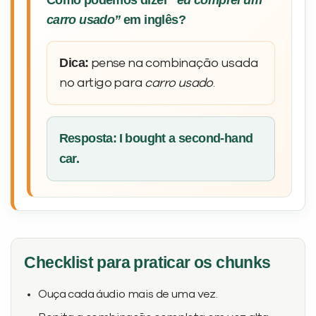
Como podemos dizer
“eu comprei um
carro usado”
em inglês?
Dica:
pense na combinação usada
no artigo para
carro usado
.
Resposta:
I bought a second-hand
car.
Checklist para praticar os chunks
Ouça cada áudio mais de uma vez.