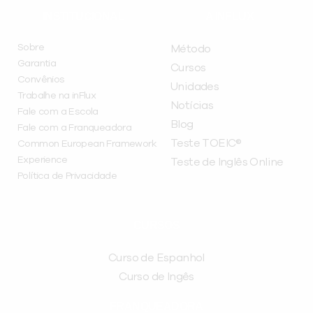
INSTITUCIONAL
A INFLUX
Sobre
Método
Garantia
Cursos
Convênios
Unidades
Trabalhe na inFlux
Notícias
Fale com a Escola
Blog
Fale com a Franqueadora
Teste TOEIC®
Common European Framework
Experience
Teste de Inglês Online
Política de Privacidade
CURSOS
Curso de Espanhol
Curso de Ingês
FRANQUEADORA