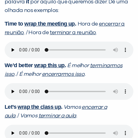
it
palavra
por aquilo que queremos dizer. Dê uma
olhada nos exemplos:
Time to
wrap the meeting up
.
Hora de
encerrar a
reunião
. / Hora de
terminar a reunião
.
We’d better
wrap this up
.
É melhor
terminarmos
isso
.
/
É melhor
encerrarmos isso
.
Let’s
wrap the class
up
.
Vamos
encerrar a
aula
.
/
Vamos
terminar a aula
.