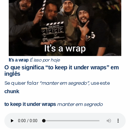
It’s a wrap
É isso por hoje
O que significa “to keep it under wraps” em
inglês
Se quiser falar
“manter em segredo”
, use este
chunk
:
to keep it under wraps
manter em segredo