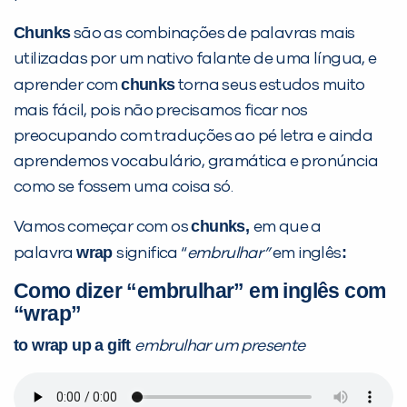
Chunks
são as combinações de palavras mais
utilizadas por um nativo falante de uma língua, e
chunks
aprender com
torna seus estudos muito
mais fácil, pois não precisamos ficar nos
Preencha com seus dados abaixo e
preocupando com traduções ao pé letra e ainda
já vamos te colocar em contato
aprendemos vocabulário, gramática e pronúncia
com a
:
como se fossem uma coisa só.
chunks,
Vamos começar com os
em que a
wrap
:
palavra
significa “
embrulhar”
em inglês
Como dizer “embrulhar” em inglês com
“wrap”
to wrap up a gift
embrulhar um presente
Você é aluno inFlux?
Sim
Não