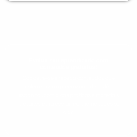
Evolua seu aprendizado com
conteúdos gratuitos!
Cadastre-se e receba conteúdos que
aceleram seu aprendizado de inglês e
espanhol, com dicas práticas e materiais
gratuitos para evoluir no idioma todos os
dias.