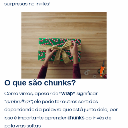
surpresas no inglês!
PEÇA UMA DEMONSTRAÇÃO DE MÉTODO
Desculpe!
Não encontramos nenhuma unidade
O que são chunks?
inFlux nesta cidade ou bairro que
você digitou.
“wrap”
Como vimos, apesar de
significar
“
embrulhar”
, ele pode ter outros sentidos
dependendo da palavra que está junto dela, por
chunks
isso é importante aprender
ao invés de
palavras soltas.