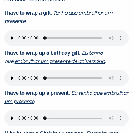
do
. Veja na prática:
I have
to wrap a gift
.
Tenho que
embrulhar um
presente
.
I have
to wrap up a birthday gift
.
Eu
tenho
que
embrulhar um presente de aniversário
.
I have
to wrap up a present
.
Eu tenho que
embrulhar
um presente
.