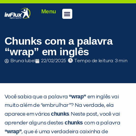
Menu
Conheça a inFlux
Testes e Certificações
Fale Conosco
Portal do aluno
inFlux Climber
Seja um franqueado
Chunks com a palavra
“wrap” em inglês
Bruna Iubel
22/02/2025
Tempo de leitura:
“wrap”
Você sabia que a palavra
em inglês vai
muito além de “embrulhar”? Na verdade, ela
chunks
aparece em vários
. Neste post, você vai
chunks
aprender alguns destes
com a palavra
“wrap”
, que é uma verdadeira caixinha de