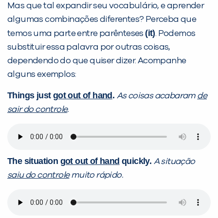
Mas que tal expandir seu vocabulário, e aprender
algumas combinações diferentes? Perceba que
(it)
temos uma parte entre parênteses
. Podemos
substituir essa palavra por outras coisas,
dependendo do que quiser dizer. Acompanhe
VOLTAR
alguns exemplos:
Things just
got out of hand
.
As coisas acabaram
de
sair do controle
.
The situation
got out of hand
quickly.
A situação
saiu do controle
muito rápido.