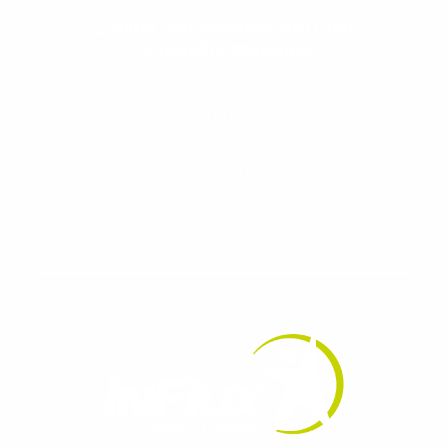
Evolua seu aprendizado com
conteúdos gratuitos!
Cadastre-se e receba conteúdos que
aceleram seu aprendizado de inglês e
espanhol, com dicas práticas e materiais
gratuitos para evoluir no idioma todos os
dias.