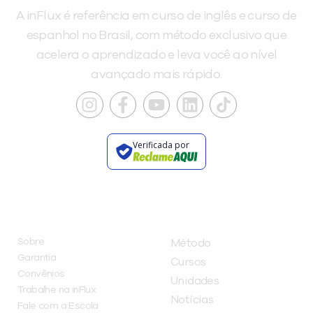
A inFlux é referência em curso de inglês e curso de
espanhol no Brasil, com método exclusivo que
acelera o aprendizado e leva você ao nível
avançado mais rápido.
Verificada por
INSTITUCIONAL
A INFLUX
Sobre
Método
Garantia
Cursos
Convênios
Unidades
Trabalhe na inFlux
Notícias
Fale com a Escola