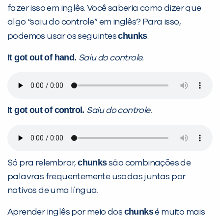
fazer isso em inglês. Você saberia como dizer que
algo “saiu do controle” em inglês? Para isso,
chunks
podemos usar os seguintes
:
It got out of hand.
Saiu do controle.
PEÇA UMA DEMONSTRAÇÃO DE MÉTODO
Desculpe!
It got out of control.
Saiu do controle.
Não encontramos nenhuma unidade
inFlux nesta cidade ou bairro que
você digitou.
chunks
Só pra relembrar,
são combinações de
palavras frequentemente usadas juntas por
nativos de uma língua.
chunks
Aprender inglês por meio dos
é muito mais