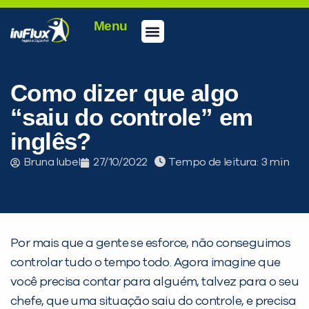
Menu
Conheça a inFlux
Testes e Certificações
Fale Conosco
Portal do aluno
inFlux Climber
Seja um franqueado
Como dizer que algo
“saiu do controle” em
inglês?
Bruna Iubel
27/10/2022
Tempo de leitura:
Por mais que a gente se esforce, não conseguimos
controlar tudo o tempo todo. Agora imagine que
você precisa contar para alguém, talvez para o seu
chefe, que uma situação saiu do controle, e precisa