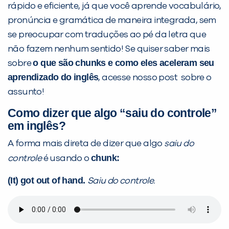
rápido e eficiente, já que você aprende vocabulário,
pronúncia e gramática de maneira integrada, sem
se preocupar com traduções ao pé da letra que
não fazem nenhum sentido! Se quiser saber mais
Preencha com seus dados abaixo e
o que são
chunks
e como eles aceleram seu
sobre
já vamos te colocar em contato
aprendizado do inglês
, acesse nosso post sobre o
com a
:
assunto!
Como dizer que algo “saiu do controle”
em inglês?
A forma mais direta de dizer que algo
saiu do
chunk:
controle
é usando o
(It) got out of hand.
Saiu do controle.
Você é aluno inFlux?
Sim
Não