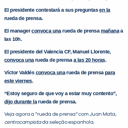
El presidente contestará a sus preguntas
en la
rueda de prensa.
El manager
convoca una
rueda de prensa
mañana
a
las 10h.
El presidente del Valencia CF, Manuel Llorente,
Você é aluno inFlux?
convoca una
rueda de prensa
a las 20 horas
.
Sim
Não
Víctor Valdés
convoca una
rueda de prensa
para
este viernes
.
“Estoy seguro de que voy a estar muy contento”,
dijo durante la
rueda de prensa.
VOLTAR
Veja agora a “rueda de prensa” com Juan Mata,
centrocampista
da seleção espanhola.