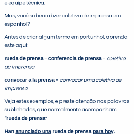
e equipe técnica.
Desculpe!
Não encontramos nenhuma unidade
Mas, você saberia dizer coletiva de imprensa em
inFlux nesta cidade ou bairro que
espanhol?
você digitou.
Antes de criar algum termo em portunhol, aprenda
este aqui:
rueda de prensa
conferencia de prensa
=
=
coletiva
de imprensa
convocar a la prensa
=
convocar uma coletiva de
imprensa
Veja estes exemplos, e preste atenção nas palavras
Preencha com seus dados abaixo e
sublinhadas, que normalmente acompanham
já vamos te colocar em contato
rueda de prensa
“
“.
com a
:
Han
anunciado una
rueda de prensa
para hoy
.