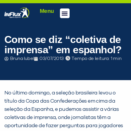
Menu
Conheça a inFlux
Testes e Certificações
Fale Conosco
Portal do aluno
inFlux Climber
Seja um franqueado
Como se diz “coletiva de
imprensa” em espanhol?
Bruna Iubel
03/07/2013
Tempo de leitura:
No último domingo, a seleção brasileira levou o
título da Copa das Confederações em cima da
seleção da Espanha, e pudemos assistir a várias
PEÇA UMA DEMONSTRAÇÃO DE MÉTODO
coletivas de imprensa, onde jornalistas têm a
oportunidade de fazer perguntas para jogadores