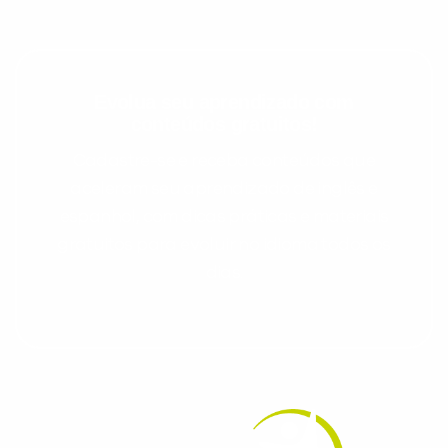
Evolua seu aprendizado com
conteúdos gratuitos!
Cadastre-se e receba conteúdos que
aceleram seu aprendizado de inglês e
espanhol, com dicas práticas e materiais
gratuitos para evoluir no idioma todos os
dias.