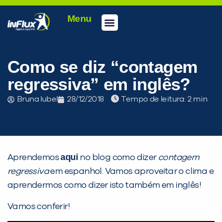
Menu
Conheça a inFlux
Testes e Certificações
Fale Conosco
Portal do aluno
inFlux Climber
Seja um franqueado
Como se diz “contagem
regressiva” em inglês?
Bruna Iubel
28/12/2018
Tempo de leitura:
aqui
Aprendemos
no blog como dizer
contagem
regressiva
em espanhol. Vamos aproveitar o clima e
aprendermos como dizer isto também em inglês!
Vamos conferir!