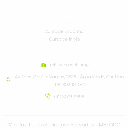
CURSOS
Curso de Espanhol
Curso de Ingês
FRANQUEADORA
inFlux Franchising
Av. Pres. Getúlio Vargas, 2635 - Água Verde, Curitiba
- PR, 80240-040
(41) 3016-9898
©inFlux Todos os direitos reservados – METODO