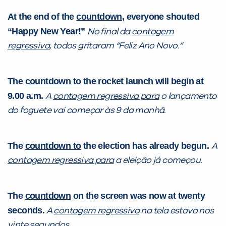
Preencha com seus dados abaixo e
At the end of the
countdown
, everyone shouted
já vamos te colocar em contato
“Happy New Year!”
No final da
contagem
com a
:
regressiva
, todos gritaram “Feliz Ano Novo.”
The
countdown to
the rocket launch will begin at
9.00 a.m.
A
contagem regressiva para
o lançamento
do foguete vai começar às 9 da manhã.
The
countdown to
the election has already begun.
A
Você é aluno inFlux?
contagem regressiva para
a eleição já começou.
Sim
Não
The
countdown
on the screen was now at twenty
seconds.
A
contagem regressiva
na tela estava nos
vinte segundos.