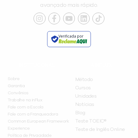
avançado mais rápido.
Verificada por
INSTITUCIONAL
A INFLUX
Sobre
Método
Garantia
Cursos
Convênios
Unidades
Trabalhe na inFlux
Notícias
Fale com a Escola
Blog
Fale com a Franqueadora
Teste TOEIC®
Common European Framework
Experience
Teste de Inglês Online
Política de Privacidade