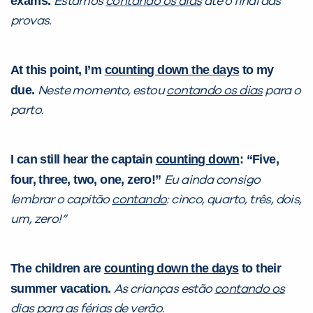
exams.
Estamos
contando os dias
até o final das
provas.
At this point, I’m
counting down the days
to my
due.
Neste momento, estou
contando os dias
para o
parto.
I can still hear the captain
counting down
: “Five,
four, three, two, one, zero!”
Eu ainda consigo
lembrar o capitão
contando
: cinco, quarto, três, dois,
um, zero!”
The children are
counting down the days
to their
summer vacation.
As crianças estão
contando os
dias
para as férias de verão.