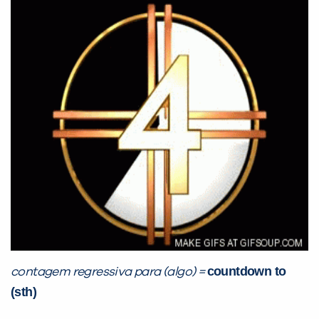
PEÇA UMA DEMONSTRAÇÃO DE MÉTODO
Desculpe!
Não encontramos nenhuma unidade
inFlux nesta cidade ou bairro que
você digitou.
countdown to
contagem regressiva para (algo) =
(sth)