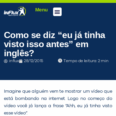
Menu
Conheça a inFlux
Testes e Certificações
Fale Conosco
Portal do aluno
inFlux Climber
Seja um franqueado
Como se diz “eu já tinha
visto isso antes” em
inglês?
influx
28/12/2015
Tempo de leitura:
Imagine que alguém vem te mostrar um vídeo que
está bombando na internet. Logo no começo do
vídeo você já lança a frase “Ahh, eu já tinha visto
esse vídeo”.