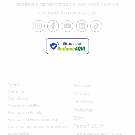
acelera o aprendizado e leva você ao nível
avançado mais rápido.
Verificada por
INSTITUCIONAL
A INFLUX
Sobre
Método
Garantia
Cursos
Convênios
Unidades
Trabalhe na inFlux
Notícias
Fale com a Escola
Blog
Fale com a Franqueadora
Teste TOEIC®
Common European Framework
Experience
Teste de Inglês Online