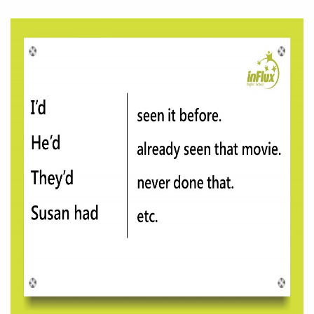
Preencha com seus dados abaixo e
já vamos te colocar em contato
com a
:
Você é aluno inFlux?
Sim
Não