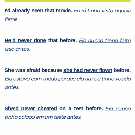
I’d already seen
that movie.
Eu já tinha visto
aquele
VOLTAR
filme.
He’d never done
that before.
Ele nunca tinha feito
isso antes.
She was afraid because
she had never flown
before.
Ela estava com medo porque ela
nunca tinha voado
antes.
She’d never cheated
on a test before.
Ela nunca
tinha colado
em um teste antes.