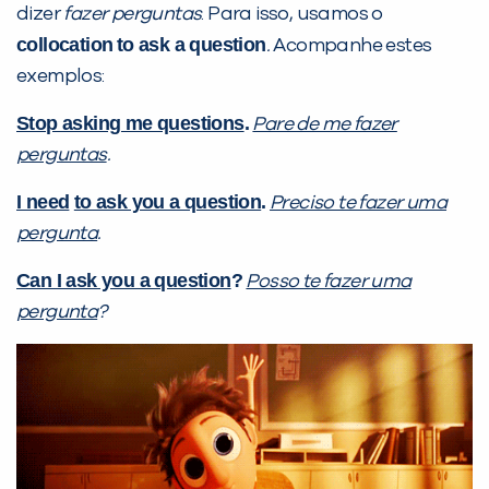
dizer
fazer perguntas
.
Para isso, usamos o
collocation
to ask a question
.
Acompanhe estes
exemplos:
Stop asking me questions
.
Pare de me fazer
perguntas
.
I need
to ask you a question
.
Preciso te fazer uma
pergunta
.
Can I ask you a question
?
Posso te fazer uma
pergunta
?