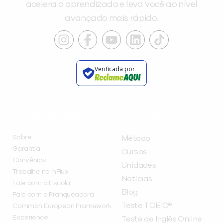
acelera o aprendizado e leva você ao nível
avançado mais rápido.
Verificada por
INSTITUCIONAL
A INFLUX
Sobre
Método
Garantia
Cursos
Convênios
Unidades
Trabalhe na inFlux
Notícias
Fale com a Escola
Blog
Fale com a Franqueadora
Teste TOEIC®
Common European Framework
Experience
Teste de Inglês Online