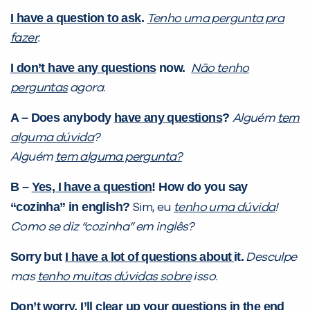
I have a question to ask
.
Tenho uma pergunta pra
fazer
.
I don’t have any questions
now.
Não tenho
perguntas
agora.
A – Does anybody
have any questions
?
Alguém
tem
alguma dúvida
?
Alguém
tem alguma pergunta?
B –
Yes, I have a question
! How do you say
“cozinha” in english?
Sim, eu
tenho uma dúvida
!
Como se diz “cozinha” em inglês?
Sorry but
I have a lot of questions about
it.
Desculpe
mas
tenho muitas dúvidas sobre
isso.
Don’t worry,
I’ll clear up your questions
in the end