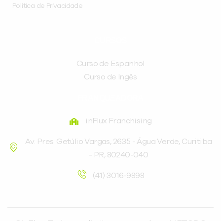
Política de Privacidade
CURSOS
Curso de Espanhol
Curso de Ingês
FRANQUEADORA
inFlux Franchising
Av. Pres. Getúlio Vargas, 2635 - Água Verde, Curitiba
- PR, 80240-040
(41) 3016-9898