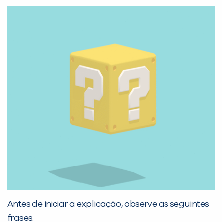
PEÇA UMA DEMONSTRAÇÃO DE MÉTODO
Desculpe!
Não encontramos nenhuma unidade
inFlux nesta cidade ou bairro que
você digitou.
Antes de iniciar a explicação, observe as seguintes
frases: