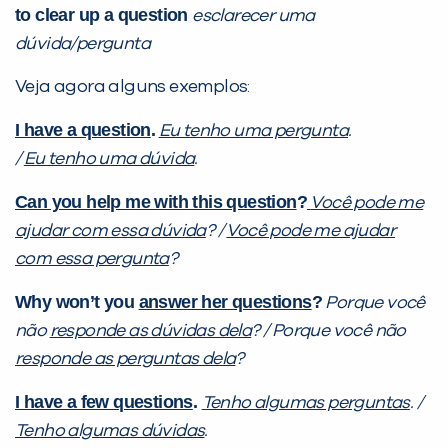
to clear up a question
esclarecer uma
dúvida/pergunta
Veja agora alguns exemplos:
I have a question
.
Eu tenho uma pergunta
.
/
Eu tenho uma dúvida
.
C
an you help me with this question
?
Você pode me
ajudar com essa dúvida
? /
Você pode me ajudar
com essa pergunta
?
Why won’t you
answer her questions
?
Porque você
não
responde as dúvidas dela
? / Porque você não
responde as perguntas dela
?
I have a few questions
.
Tenho algumas perguntas
. /
Tenho algumas dúvidas
.