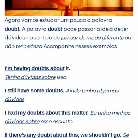
Agora vamos estudar um pouco a palavra
doubt.
doubt
A palavra
pode passar a ideia de ter
dúvidas no sentido de
pensar de modo diferente
ou
não ter certeza
. Acompanhe nesses exemplos:
I’m having doubts about
it.
Tenho dúvidas sobre
isso.
I still have some doubts
.
Ainda tenho algumas
dúvidas
.
I had my doubts about
this matter.
Eu tinha minhas
dúvidas sobre
esse assunto.
If there’s any doubt about
this, we shouldn’t go.
Se