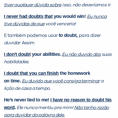
tiver qualquer dúvida sobre
isso, não deveríamos ir.
I never had doubts that
you would win!
Eu nunca
tive dúvidas de que
você venceria!
to doubt,
E também podemos usar
para dizer
duvidar
. Assim:
I don’t doubt
your abillities.
Eu não duvido das
suas
habilidades.
I doubt that you can finish
the homework
on time.
Eu duvido que você consiga terminar
a
lição de casa a tempo.
He’s never lied to me!
I have no reason to doubt his
word
.
Ele nunca mentiu pra mim!
Não tenho razão
para duvidar da palavra dele.