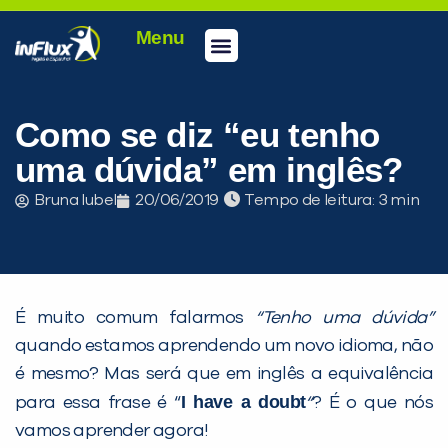
Menu
Conheça a inFlux
Testes e Certificações
Fale Conosco
Portal do aluno
inFlux Climber
Seja um franqueado
Como se diz “eu tenho
uma dúvida” em inglês?
Bruna Iubel
20/06/2019
Tempo de leitura:
É muito comum falarmos
“T
enho uma dúvida”
quando estamos aprendendo um novo idioma, não
é mesmo? Mas será que em inglês a equivalência
I have a doubt
para essa frase é “
“
?
É o que nós
vamos aprender agora!