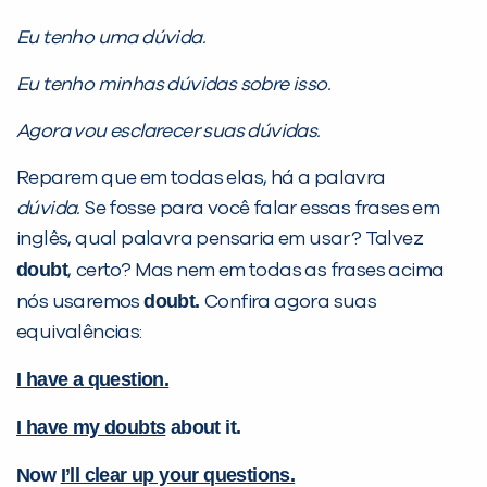
Eu tenho uma dúvida.
Preencha com seus dados abaixo e
Eu tenho minhas dúvidas sobre isso.
já vamos te colocar em contato
Agora vou esclarecer suas dúvidas.
com a
:
Reparem que em todas elas, há a palavra
dúvida.
Se fosse para você falar essas frases em
inglês, qual palavra pensaria em usar? Talvez
doubt
,
certo? Mas nem em todas as frases acima
doubt.
nós usaremos
Confira agora suas
equivalências:
I have a question.
Você é aluno inFlux?
Sim
Não
I have my doubts
about it.
Now
I’ll clear up your questions.