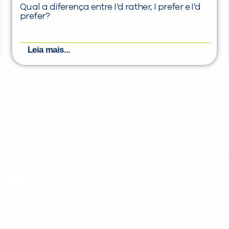
Qual a diferença entre I’d rather, I prefer e I’d
prefer?
Leia mais...
nteúdos gratuitos!
ram seu aprendizado de inglês e espanhol, com dicas p