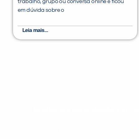
trabalho, grupo ou conversa online e ficou
em dúvida sobre o
Leia mais...
Evolua seu aprendizado com co
Cadastre-se e receba conteúdos que acele
evoluir no idioma todos os dias.