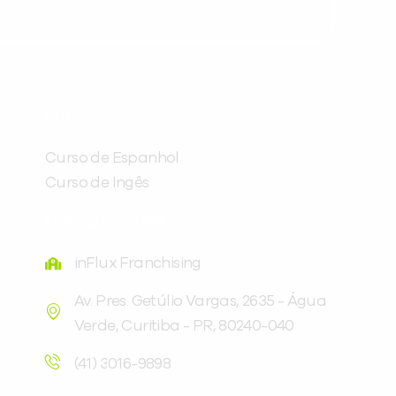
Preencha com seus dados abaixo e
já vamos te colocar em contato
CURSOS
com a
:
Curso de Espanhol
Curso de Ingês
FRANQUEADORA
inFlux Franchising
Av. Pres. Getúlio Vargas, 2635 - Água
Verde, Curitiba - PR, 80240-040
Você é aluno inFlux?
Sim
Não
(41) 3016-9898