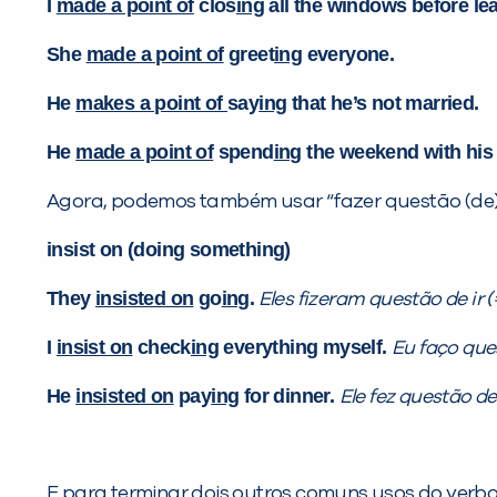
I
made a point of
clos
ing
all the windows before le
She
made a point of
greet
ing
everyone.
He
makes a point of
say
ing
that he’s not married.
He
made a point of
spend
ing
the weekend with his 
Agora, podemos também usar “fazer questão (de)” 
insist on (doing something)
They
insisted on
go
ing
.
Eles fizeram questão de ir (=
I
insist on
check
ing
everything myself.
Eu faço que
He
insisted on
pay
ing
for dinner.
Ele fez questão de
E para terminar dois outros comuns usos do verbo