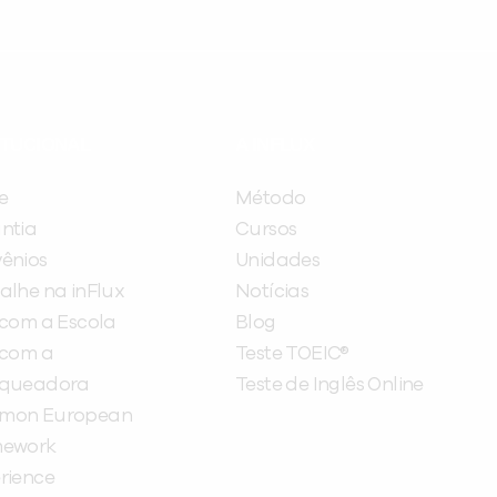
ITUCIONAL
A INFLUX
e
Método
ntia
Cursos
ênios
Unidades
alhe na inFlux
Notícias
 com a Escola
Blog
 com a
Teste TOEIC®
nqueadora
Teste de Inglês Online
mon European
mework
rience