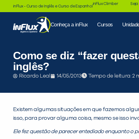
inFlux Climber
Seja
inFlux - Curso de Inglês e Curso de Espanhol
Conheça a inFlux
Cursos
Unidad
Como se diz “fazer ques
inglês?
Tempo de leitura:
Ricardo Leal
14/05/2013
Existem algumas situações em que fazemos algu
isso, para provar alguma coisa, mesmo se isso in
Ele fez questão de parecer entediado enquanto o pr