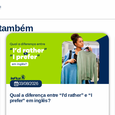
!
r também
03/08/2026
Qual a diferença entre “I’d rather” e “I
prefer” em inglês?