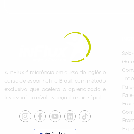
INST
Sobr
Gara
Conv
A inFlux é referência em curso de inglês e
Trab
curso de espanhol no Brasil, com método
Fale
exclusivo que acelera o aprendizado e
Fale
leva você ao nível avançado mais rápido.
Fra
Com
Fra
Expe
Verificada por