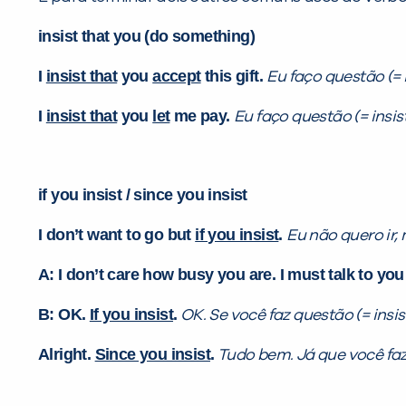
insist that you (do something)
I
insist that
you
accept
this gift.
Eu faço questão (= 
I
insist that
you
let
me pay.
Eu faço questão (= insi
if you insist / since you insist
I don’t want to go but
if you insist
.
Eu não quero ir, 
A: I don’t care how busy you are. I must talk to yo
B: OK.
If you insist
.
OK. Se você faz questão (= insis
Alright.
Since you insist
.
Tudo bem.
Já que você faz