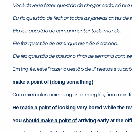
Você deveria fazer questão de chegar cedo, só pra
Eu fiz questão de fechar todas as janelas antes de s
Ela fez questão de cumprimentar todo mundo.
Ele fez questão de dizer que ele não é casado.
Ele fez questão de passar o final de semana com seu
Em inglês, este “fazer questão de…” nestas situaçõ
make a point of (doing something)
Com exemplos acima, agora em inglês, fica mais fá
He
made a point of
look
ing
very bored while the t
You
should make a point of
arriv
ing
early at the off