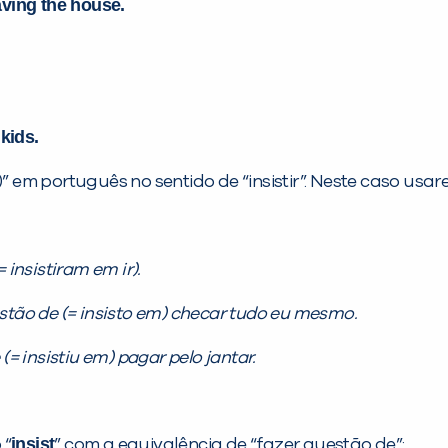
aving the house.
kids.
em português no sentido de “insistir”. Neste caso usar
 insistiram em ir).
stão de (= insisto em) checar tudo eu mesmo.
 (= insistiu em) pagar pelo jantar.
insist
 “
” com a equivalência de “fazer questão de”: