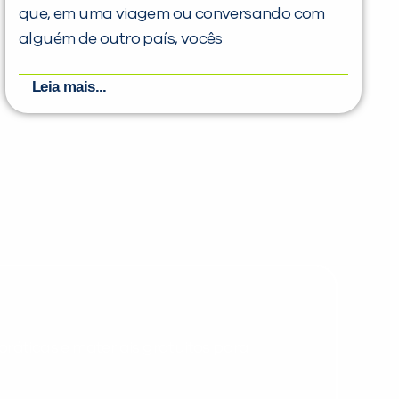
que, em uma viagem ou conversando com
alguém de outro país, vocês
Leia mais...
PEÇA UMA DEMONSTRAÇÃO DE MÉTODO
Desculpe!
Não encontramos nenhuma unidade
inFlux nesta cidade ou bairro que
você digitou.
ráticas e materiais gratuitos para