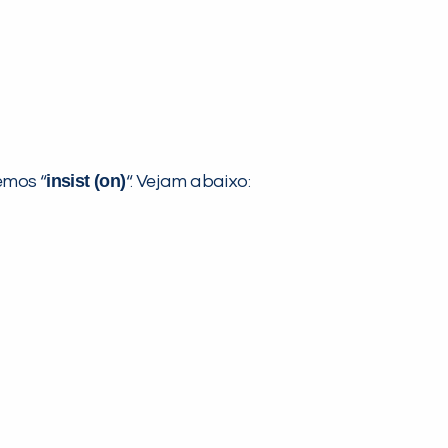
insist (on)
emos “
“. Vejam abaixo: