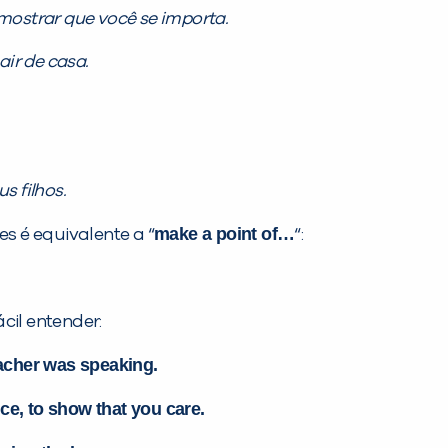
 mostrar que você se importa.
air de casa.
s filhos.
make a point of…
es é equivalente a “
“:
cil entender:
eacher
was
speaking.
ice, to show that you care.