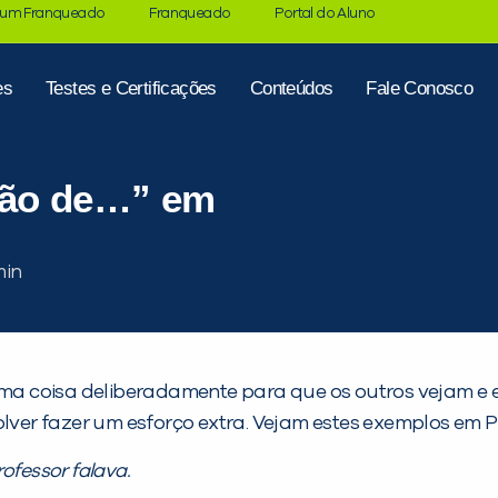
 um Franqueado
Franqueado
Portal do Aluno
es
Testes e Certificações
Conteúdos
Fale Conosco
tão de…” em
ma coisa deliberadamente para que os outros vejam 
volver fazer um esforço extra. Vejam estes exemplos em
ofessor falava.