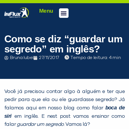
Menu
Conheça a inFlux
Testes e Certificações
Fale Conosco
Portal do aluno
inFlux Climber
Seja um franqueado
Como se diz “guardar um
segredo” em inglês?
Bruna Iubel
27/11/2017
Tempo de leitura:
Você já precisou contar algo à alguém e ter que
pedir para que ela ou ele guardasse segredo?
Já
boca de
falamos aqui em nosso blog como falar
siri
em inglês. E nest post vamos ensinar como
falar
guardar um segredo
. Vamos lá?