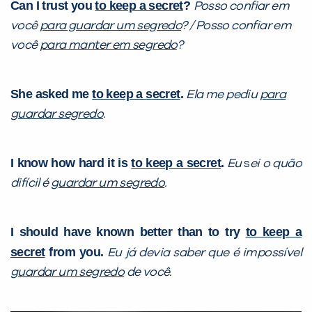
Can I trust you
to keep a secret
?
Posso confiar em
você
para guardar um segredo
? / Posso confiar em
você
para manter em segredo
?
She asked me
to keep a secret
.
Ela me pediu
para
guardar segredo
.
I know how hard it is
to
keep a secret
.
Eu
s
ei o quão
difícil é
guardar um segredo
.
I should have known better than to try
to keep a
secret
from you.
Eu já devia saber que é impossível
guardar um segredo
de você.