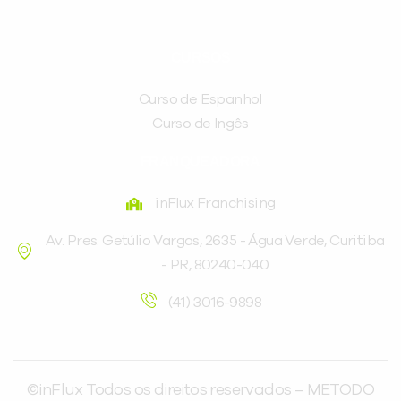
CURSOS
Curso de Espanhol
Curso de Ingês
FRANQUEADORA
inFlux Franchising
Av. Pres. Getúlio Vargas, 2635 - Água Verde, Curitiba
- PR, 80240-040
(41) 3016-9898
©inFlux Todos os direitos reservados – METODO