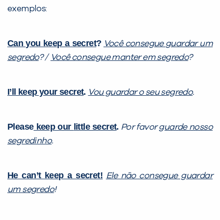
exemplos:
Can you keep a secret
?
Você consegue
guardar um
segredo
? /
Você consegue manter em
segredo
?
VOLTAR
I’ll keep your secret
.
Vou guardar o seu segredo
.
Please
keep our
little secret
.
Por favor
guarde nosso
segredinho
.
He can’t keep a secret!
Ele não consegue guardar
um segredo
!