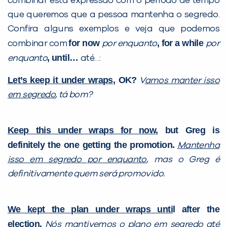
combinar esta expressão com o período de tempo
que queremos que a pessoa mantenha o segredo.
Confira alguns exemplos e veja que podemos
for now
, for a while
combinar com
por enquanto
por
, until…
enquanto
até…:
Let’s keep it under wraps
, OK?
V
amos manter isso
em segredo
, tá bom?
Keep this under wrap
s
for now
, but Greg is
definitely the one getting the promotion.
Mantenha
isso em segred
o por enquanto
, mas o Greg é
definitivamente quem será promovido.
We
kept the plan under wraps
unti
l after the
election.
Nós
mantivemos o plano em segred
o até