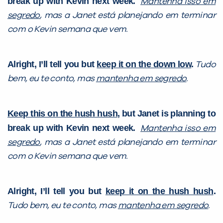
break up with Kevin next week.
Mantenha isso em
segredo
, mas a Janet está planejando em terminar
com o Kevin semana que vem.
Alright, I’ll tell you but
keep it on the down low
.
Tudo
bem, eu te conto, mas
mantenha em segredo
.
Keep this on the hush hush
, but Janet is planning to
break up with Kevin next week.
Mantenha isso em
segredo
, mas a Janet está planejando em terminar
com o Kevin semana que vem.
Alright, I’ll tell you but
keep it on the hush hush
.
Tudo bem, eu te conto, mas
mantenha em segredo
.