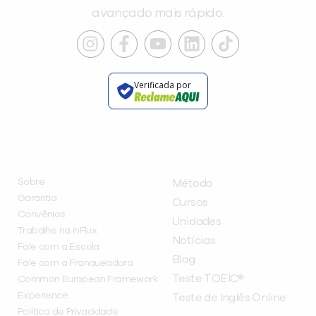
avançado mais rápido.
Verificada por
INSTITUCIONAL
A INFLUX
Sobre
Método
Garantia
Cursos
Convênios
Unidades
Trabalhe na inFlux
Notícias
Fale com a Escola
Blog
Fale com a Franqueadora
Teste TOEIC®
Common European Framework
Experience
Teste de Inglês Online
Política de Privacidade