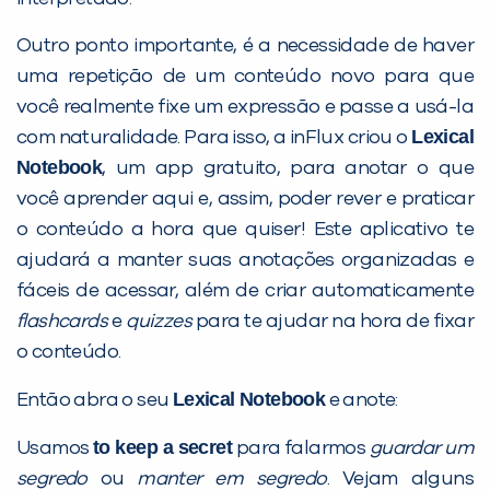
Outro ponto importante, é a necessidade de haver
uma repetição de um conteúdo novo para que
Preencha com seus dados abaixo e
você realmente fixe um expressão e passe a usá-la
Lexical
já vamos te colocar em contato
com naturalidade. Para isso, a inFlux criou o
Notebook
com a
:
, um app gratuito, para anotar o que
você aprender aqui e, assim, poder rever e praticar
o conteúdo a hora que quiser! Este aplicativo te
ajudará a manter suas anotações organizadas e
fáceis de acessar, além de criar automaticamente
flashcards
e
quizzes
para te ajudar na hora de fixar
o conteúdo.
Lexical Notebook
Então abra o seu
e anote:
Você é aluno inFlux?
to keep a secret
Usamos
para falarmos
guardar um
Sim
Não
segredo
ou
manter em segredo
. Vejam alguns