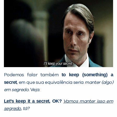
to keep (something) a
Podemos falar também
secret
, em que sua equivalência seria
manter (algo)
em segredo.
Veja:
Let’s keep it a secret
, OK?
Vamos manter isso em
segredo
, tá?