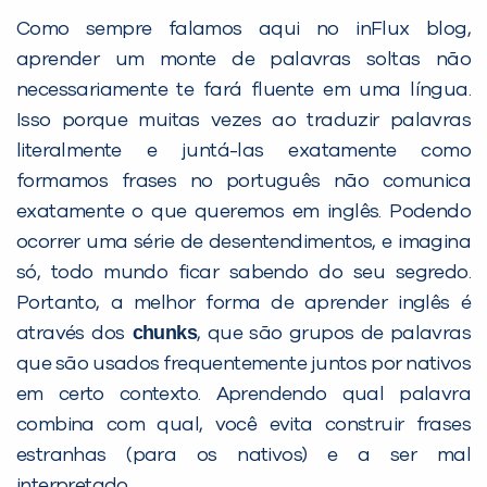
Como sempre falamos aqui no inFlux blog,
aprender um monte de palavras soltas não
necessariamente te fará fluente em uma língua.
Isso porque muitas vezes ao traduzir palavras
PEÇA UMA DEMONSTRAÇÃO DE MÉTODO
literalmente e juntá-las exatamente como
formamos frases no português não comunica
exatamente o que queremos em inglês. Podendo
Desculpe!
ocorrer uma série de desentendimentos, e imagina
Não encontramos nenhuma unidade
só, todo mundo ficar sabendo do seu segredo.
inFlux nesta cidade ou bairro que
Portanto, a melhor forma de aprender inglês é
você digitou.
chunks
através dos
, que são grupos de palavras
que são usados frequentemente juntos por nativos
em certo contexto. Aprendendo qual palavra
combina com qual, você evita construir frases
estranhas (para os nativos) e a ser mal
interpretado.