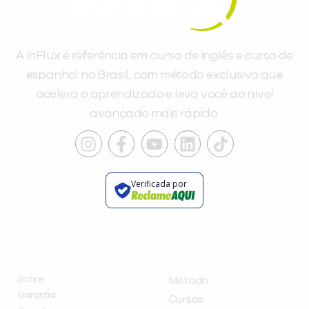
A inFlux é referência em curso de inglês e curso de
espanhol no Brasil, com método exclusivo que
acelera o aprendizado e leva você ao nível
avançado mais rápido.
Verificada por
INSTITUCIONAL
A INFLUX
Sobre
Método
Garantia
Cursos