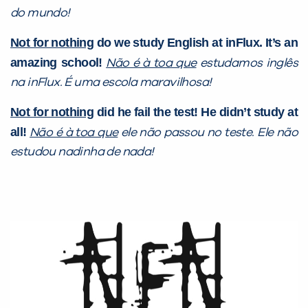
do mundo!
com a
:
Not for nothing
do we study English at inFlux. It’s an
amazing school!
Não é à toa que
estudamos inglês
na inFlux. É uma escola maravilhosa!
Not for nothing
did he fail the test! He didn’t study at
all!
Não é à toa que
ele não passou no teste. Ele não
estudou nadinha de nada!
Você é aluno inFlux?
Sim
Não
VOLTAR