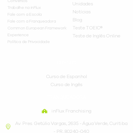
Convênios
Unidades
Trabalhe na inFlux
Notícias
Fale com a Escola
Blog
Fale com a Franqueadora
Teste TOEIC®
Common European Framework
Experience
Teste de Inglês Online
Política de Privacidade
CURSOS
Curso de Espanhol
Curso de Ingês
FRANQUEADORA
inFlux Franchising
Av. Pres. Getúlio Vargas, 2635 - Água Verde, Curitiba
- PR, 80240-040