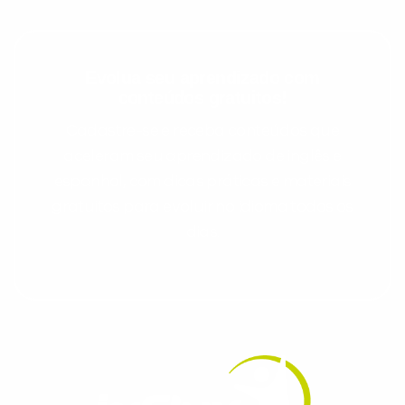
Evolua seu aprendizado com
conteúdos gratuitos!
Cadastre-se e receba conteúdos que
aceleram seu aprendizado de inglês e
espanhol, com dicas práticas e materiais
gratuitos para evoluir no idioma todos os
dias.