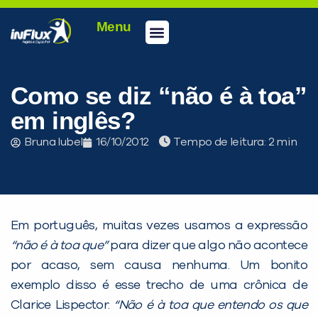
Menu
Conheça a inFlux
Testes e Certificações
Fale Conosco
Portal do aluno
inFlux Climber
Seja um franqueado
Como se diz “não é à toa”
em inglês?
Bruna Iubel
16/10/2012
Tempo de leitura:
Em português, muitas vezes usamos a expressão
“não é à toa que”
para dizer que algo não acontece
por acaso, sem causa nenhuma. Um bonito
exemplo disso é esse trecho de uma crônica de
Clarice Lispector:
“Não é à toa que entendo os que