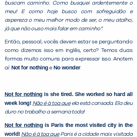
PEÇA UMA DEMONSTRAÇÃO DE MÉTODO
buscam caminho. Como busquei ardentemente o
meu! E como hoje busco com sofreguidão e
aspereza o meu melhor modo de ser, o meu atalho,
Desculpe!
já que não ouso mais falar em caminho”.
Não encontramos nenhuma unidade
Então, pessoal, vocês devem estar se perguntando
inFlux nesta cidade ou bairro que
como dizemos isso em inglês, certo? Temos duas
você digitou.
formas muito comuns para expressar isso. Anotem
Not for nothing
No wonder
aí:
e
:
Not for nothing
is she tired. She worked so hard all
week long!
Não é à toa que
ela está cansada. Ela deu
duro no trabalho a semana toda!
Not for nothing
is Paris the most visited city in the
Preencha com seus dados abaixo e
world!
Não é à toa que
Paris é a cidade mais visitada
já vamos te colocar em contato