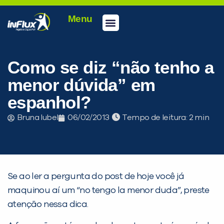
Menu
Conheça a inFlux
Testes e Certificações
Fale Conosco
Portal do aluno
inFlux Climber
Seja um franqueado
Como se diz “não tenho a
menor dúvida” em
espanhol?
Bruna Iubel
06/02/2013
Tempo de leitura:
Se ao ler a pergunta do post de hoje você já
maquinou aí um “no tengo la menor duda”, preste
PEÇA UMA DEMONSTRAÇÃO DE MÉTODO
atenção nessa dica.