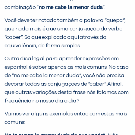
no me cabe la menor duda
combinação “
“.
Você deve ter notado também a palavra “quepa”,
que nada mais é que uma conjugação do verbo
“caber”. Só que explicado aqui através da
equivalência, de forma simples.
Outra dica legal para aprender expressões em
Você é aluno inFlux?
espanhol é saber apenas as mais comuns. No caso
Sim
Não
de “no me cabe la menor duda”, você não precisa
decorar todas as conjugações de “caber”. Afinal,
que outras variações desta frase nós falamos com
frequência no nosso dia a dia?
Vamos ver alguns exemplos então com estas mais
VOLTAR
comuns: