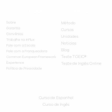
INSTITUCIONAL
A INFLUX
Sobre
Método
Garantia
Cursos
Convênios
Unidades
Trabalhe na inFlux
Notícias
Fale com a Escola
Blog
Fale com a Franqueadora
Teste TOEIC®
Common European Framework
Experience
Teste de Inglês Online
Política de Privacidade
CURSOS
Curso de Espanhol
Curso de Ingês