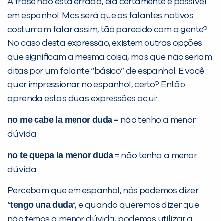
A frase não está errada, ela certamente é possível
Desculpe!
em espanhol. Mas será que os falantes nativos
Não encontramos nenhuma unidade
costumam falar assim, tão parecido com a gente?
inFlux nesta cidade ou bairro que
No caso desta expressão, existem outras opções
você digitou.
que significam a mesma coisa, mas que não seriam
ditas por um falante “básico” de espanhol. E você
quer impressionar no espanhol, certo? Então
aprenda estas duas expressões aqui:
no me cabe la menor duda
= não tenho a menor
dúvida
no te quepa la menor duda
= não tenha a menor
dúvida
Preencha com seus dados abaixo e
já vamos te colocar em contato
Percebam que em espanhol, nós podemos dizer
com a
:
tengo una duda
“
“, e quando queremos dizer que
não temos a menor dúvida, podemos utilizar a