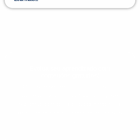
Evolua seu aprendizado com
conteúdos gratuitos!
Cadastre-se e receba conteúdos que
aceleram seu aprendizado de inglês e
espanhol, com dicas práticas e materiais
gratuitos para evoluir no idioma todos os
dias.