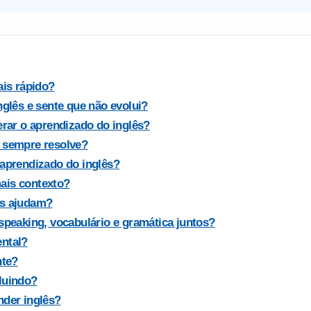
ais rápido?
nglês e sente que não evolui?
erar o aprendizado do inglês?
 sempre resolve?
 aprendizado do inglês?
ais contexto?
es ajudam?
speaking, vocabulário e gramática juntos?
ntal?
nte?
luindo?
nder inglês?