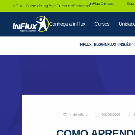
inFlux Climber
Seja
inFlux - Curso de Inglês e Curso de Espanhol
Conheça a inFlux
Cursos
Unidad
INFLUX
BLOG INFLUX
INGLÊS
/
/
/
de leitura
09/06/2026
COMO APRENDE