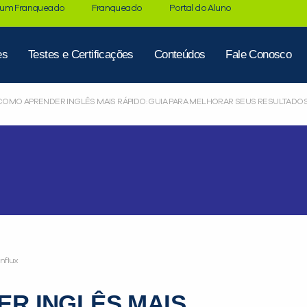
 um Franqueado
Franqueado
Portal do Aluno
es
Testes e Certificações
Conteúdos
Fale Conosco
COMO APRENDER INGLÊS MAIS RÁPIDO: GUIA PARA MELHORAR SEUS RESULTADO
influx
R INGLÊS MAIS