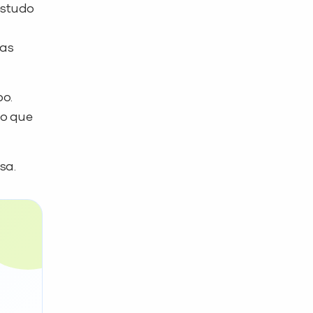
estudo
mas
po.
 o que
sa.
PEÇA UMA DEMONSTRAÇÃO DE MÉTODO