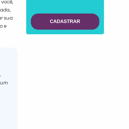
 você,
nada,
ar sua
o e
,
e um