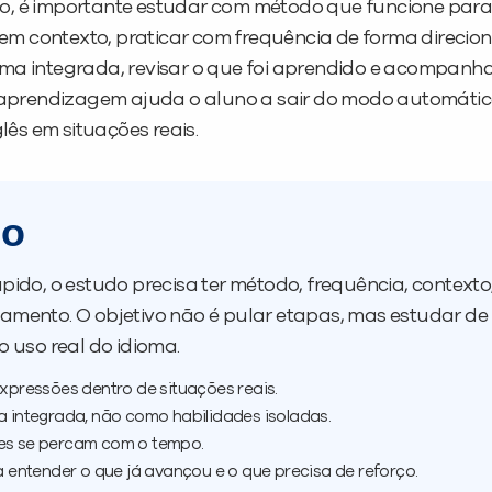
do, é importante estudar com método que funcione para
em contexto, praticar com frequência de forma direcio
rma integrada, revisar o que foi aprendido e acompanh
aprendizagem ajuda o aluno a sair do modo automátic
ês em situações reais.
do
pido, o estudo precisa ter método, frequência, contexto
amento. O objetivo não é pular etapas, mas estudar d
o uso real do idioma.
expressões dentro de situações reais.
a integrada, não como habilidades isoladas.
les se percam com o tempo.
entender o que já avançou e o que precisa de reforço.