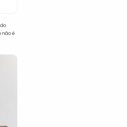
údo
o não é