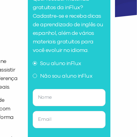
gratuitos da inFlux?
Cadastre-se e receba dicas
de aprendizado de inglês ou
espanhol, além de vários
materiais gratuitos para
você evoluir no idioma.
une
Sou aluno inFlux
ssistir
Não sou aluno inFlux
ferença
ais.
de
r com
 forma