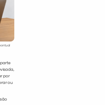
pontual
 parte
evisada,
r por
brar ou
 são