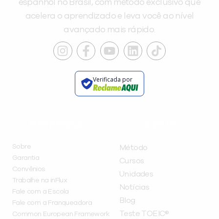
espanhol no Brasil, com método exclusivo que
acelera o aprendizado e leva você ao nível
avançado mais rápido.
Verificada por
INSTITUCIONAL
A INFLUX
Sobre
Método
Garantia
Cursos
Convênios
Unidades
Trabalhe na inFlux
Notícias
Fale com a Escola
Blog
Fale com a Franqueadora
Teste TOEIC®
Common European Framework