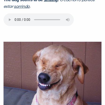
O cachorro parece
estar
sorrindo
.
Preencha com seus dados abaixo e
já vamos te colocar em contato
com a
:
Você é aluno inFlux?
Sim
Não