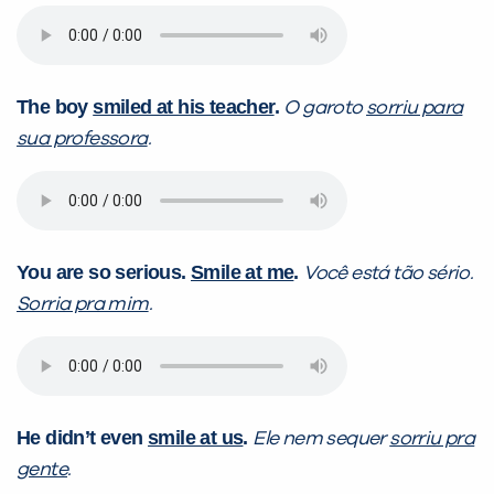
The boy
smiled at his teacher
.
O garoto
sorriu para
sua professora
.
You are so serious.
Smile at me
.
Você está tão sério.
Sorria pra mim
.
He didn’t
even
smile at us
.
Ele nem sequer
sorriu pra
gente
.