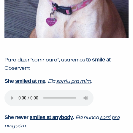
VOLTAR
to smile at
Para dizer “sorrir para”, usaremos
.
Observem:
She
smiled at me
.
Ela
sorriu pra mim
.
She never
smiles at anybody
.
Ela nunca
sorri pra
ninguém
.