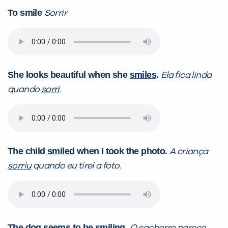
To smile
Sorrir
PEÇA UMA DEMONSTRAÇÃO DE MÉTODO
She looks beautiful when she
smiles
.
Ela fica linda
Desculpe!
quando
sorri
.
Não encontramos nenhuma unidade
inFlux nesta cidade ou bairro que
você digitou.
The child
smiled
when I took the photo.
A criança
sorriu
quando eu tirei a foto.
The dog seems to be
smiling
.