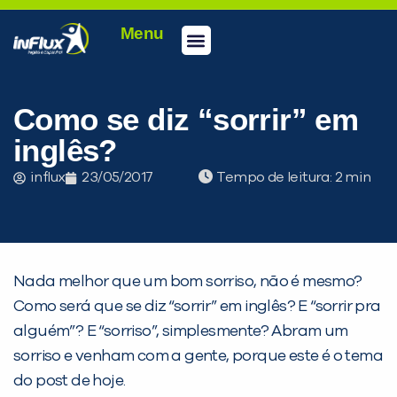
Menu
Conheça a inFlux
Testes e Certificações
Fale Conosco
Portal do aluno
inFlux Climber
Seja um franqueado
Como se diz “sorrir” em
inglês?
influx
23/05/2017
Tempo de leitura:
Nada melhor que um bom sorriso, não é mesmo?
Como será que se diz “sorrir” em inglês? E “sorrir pra
alguém”? E “sorriso”, simplesmente? Abram um
sorriso e venham com a gente, porque este é o tema
do post de hoje.