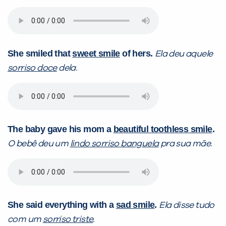
She smiled that
sweet smile
of hers.
Ela deu aquele
sorriso doce
dela.
The baby gave his mom a
beautiful toothless smile
.
O bebê deu um
lindo sorriso banguela
pra sua mãe.
She said everything with a
sad smile
.
Ela disse tudo
com um
sorriso triste
.