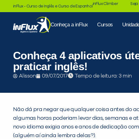
inFlux Climber
Seja
inFlux - Curso de Inglês e Curso de Espanhol
Conheça a inFlux
Cursos
Unidad
Conheça 4 aplicativos úte
praticar inglês!
Tempo de leitura:
Alisson
09/07/2017
Não dá pra negar que qualquer coisa antes do adv
algumas horas poderiam levar dias, semanas e at
novo idioma exigia anos e anos de dedicação com in
(alguém aí ainda lembra delas?).