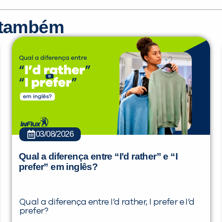
r também
03/08/2026
Qual a diferença entre “I’d rather” e “I
prefer” em inglês?
Qual a diferença entre I’d rather, I prefer e I’d
prefer?