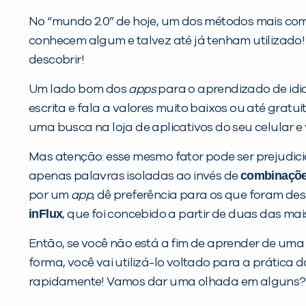
No “mundo 2.0” de hoje, um dos métodos mais com
conhecem algum e talvez até já tenham utilizado!
descobrir!
Um lado bom dos
apps
para o aprendizado de idio
escrita e fala a valores muito baixos ou até gratu
uma busca na loja de aplicativos do seu celular e
Mas atenção: esse mesmo fator pode ser prejudic
combinaçõe
apenas palavras isoladas ao invés de
por um
app
, dê preferência para os que foram de
inFlux
, que foi concebido a partir de duas das ma
Então, se você não está a fim de aprender de uma
forma, você vai utilizá-lo voltado para a prátic
rapidamente! Vamos dar uma olhada em alguns?