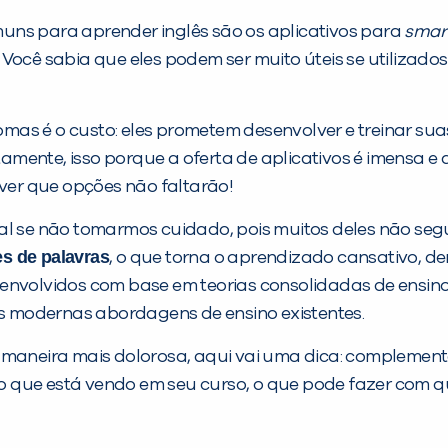
uns para aprender inglês são os aplicativos para
smar
 Você sabia que eles podem ser muito úteis se utilizad
mas é o custo: eles prometem desenvolver e treinar sua
itamente, isso porque a oferta de aplicativos é imensa 
 ver que opções não faltarão!
ial se não tomarmos cuidado, pois muitos deles não 
s de palavras
, o que torna o aprendizado cansativo, de
senvolvidos com base em teorias consolidadas de ensino
is modernas abordagens de ensino existentes.
 maneira mais dolorosa, aqui vai uma dica: complemente
a do que está vendo em seu curso, o que pode fazer com