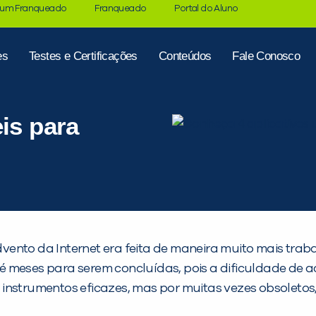
 um Franqueado
Franqueado
Portal do Aluno
es
Testes e Certificações
Conteúdos
Fale Conosco
is para
ento da Internet era feita de maneira muito mais tra
é meses para serem concluídas, pois a dificuldade de 
strumentos eficazes, mas por muitas vezes obsoletos, co