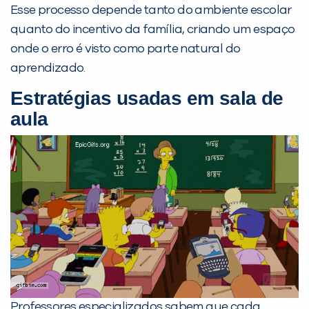
Esse processo depende tanto do ambiente escolar
Preencha com seus dados abaixo e
quanto do incentivo da família, criando um espaço
já vamos te colocar em contato
onde o erro é visto como parte natural do
com a
:
aprendizado.
Estratégias usadas em sala de
aula
Você é aluno inFlux?
Sim
Não
Professores especializados sabem que cada