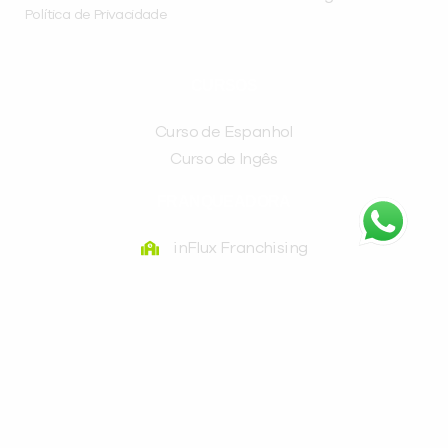
Política de Privacidade
CURSOS
Curso de Espanhol
Curso de Ingês
FRANQUEADORA
inFlux Franchising
Av. Pres. Getúlio Vargas, 2635 - Água Verde, Curitiba
- PR, 80240-040
(41) 3016-9898