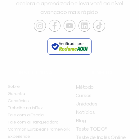
acelera o aprendizado e leva você ao nível
avançado mais rápido.
Verificada por
INSTITUCIONAL
A INFLUX
Sobre
Método
Garantia
Cursos
Convênios
Unidades
Trabalhe na inFlux
Notícias
Fale com a Escola
Blog
Fale com a Franqueadora
Teste TOEIC®
Common European Framework
Experience
Teste de Inglês Online