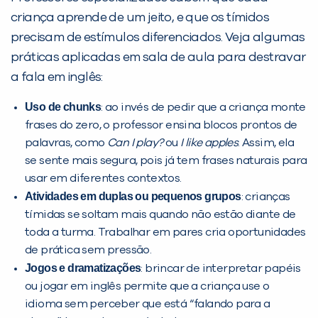
criança aprende de um jeito, e que os tímidos
VOLTAR
precisam de estímulos diferenciados. Veja algumas
práticas aplicadas em sala de aula para destravar
a fala em inglês:
Uso de chunks
: ao invés de pedir que a criança monte
frases do zero, o professor ensina blocos prontos de
palavras, como
Can I play?
ou
I like apples
. Assim, ela
se sente mais segura, pois já tem frases naturais para
usar em diferentes contextos.
Atividades em duplas ou pequenos grupos
: crianças
tímidas se soltam mais quando não estão diante de
toda a turma. Trabalhar em pares cria oportunidades
de prática sem pressão.
Jogos e dramatizações
: brincar de interpretar papéis
ou jogar em inglês permite que a criança use o
idioma sem perceber que está “falando para a