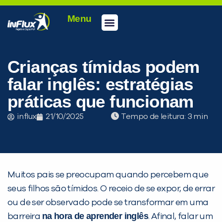
Menu
Conheça a inFlux
Testes e Certificações
Fale Conosco
Portal do aluno
inFlux Climber
Seja um franqueado
Crianças tímidas podem
falar inglês: estratégias
práticas que funcionam
influx
21/10/2025
Tempo de leitura:
Muitos pais se preocupam quando percebem que
seus filhos são tímidos. O receio de se expor, de errar
ou de ser observado pode se transformar em uma
na hora de aprender inglês
barreira
. Afinal, falar um