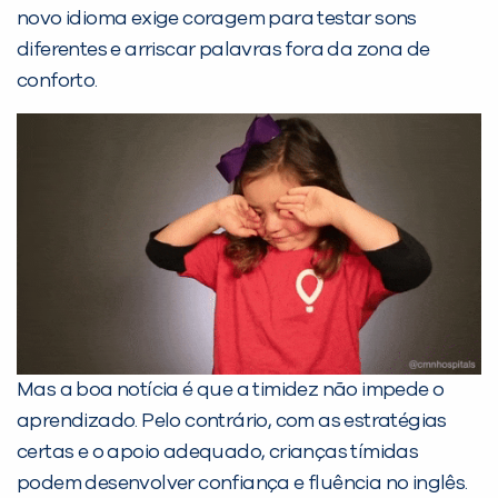
novo idioma exige coragem para testar sons
diferentes e arriscar palavras fora da zona de
PEÇA UMA DEMONSTRAÇÃO DE MÉTODO
conforto.
Desculpe!
Não encontramos nenhuma unidade
inFlux nesta cidade ou bairro que
você digitou.
Mas a boa notícia é que a timidez não impede o
aprendizado. Pelo contrário, com as estratégias
certas e o apoio adequado, crianças tímidas
podem desenvolver confiança e fluência no inglês.