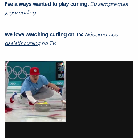
I’ve always wanted
to play curling
.
Eu sempre quis
jogar curling.
We love
watching curling
on TV.
Nós amamos
assistir curling
na TV.