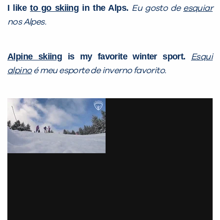
I like
to go skiing
in the Alps.
Eu gosto de
esquiar
nos Alpes.
Alpine skiing
is my favorite winter sport.
Esqui
PEÇA UMA DEMONSTRAÇÃO DE MÉTODO
alpino
é meu esporte de inverno favorito.
Desculpe!
Não encontramos nenhuma unidade
inFlux nesta cidade ou bairro que
você digitou.