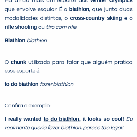
Winter Olympics
Há ainda mais um esporte dos
biathlon
que envolve esquiar. É o
, que junta duas
cross-country skiing
modalidades distintas, o
e o
rifle shooting
ou
tiro com rifle
.
Biathlon
biathlon
chunk
O
utilizado para falar que alguém pratica
esse esporte é:
to do biathlon
fazer biathlon
Confira o exemplo:
I really wanted
to do biathlon
, it looks so cool!
Eu
realmente queria
fazer biathlon
, parece tão legal!