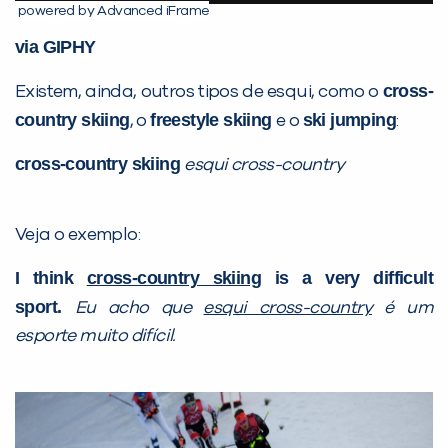
powered by Advanced iFrame
via GIPHY
cross-
Existem, ainda, outros tipos de esqui, como o
country skiing
freestyle skiing
ski jumping
, o
e o
:
VOLTAR
cross-country skiing
esqui cross-country
Veja o exemplo:
I think
cross-country skiing
is a very difficult
sport.
Eu acho que
esqui cross-country
é um
esporte muito difícil.