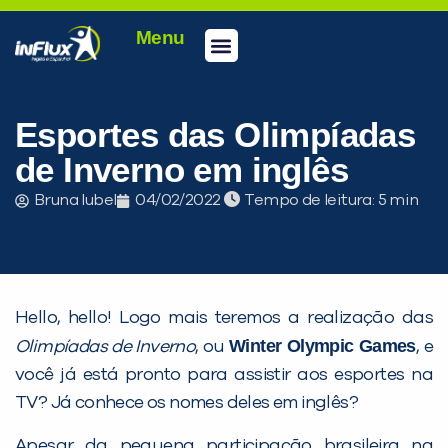
Menu
Conheça a inFlux
Testes e Certificações
Fale Conosco
Portal do aluno
inFlux Climber
Seja um franqueado
Esportes das Olimpíadas
de Inverno em inglês
Bruna Iubel
04/02/2022
Tempo de leitura:
Hello, hello! Logo mais teremos a realização das
Winter Olympic Games
Olimpíadas de Inverno
, ou
, e
você já está pronto para assistir aos esportes na
TV? Já conhece os nomes deles em inglês?
Apesar da pequena participação brasileira na