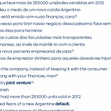
, que teve mais de 293.000 unidades vendidas em 2012.
ndeu o medo de um novo calote Argentino.
e está errado com suas finanças, cara?
ucesso para tirar nosso negócio dessa péssima fase sem
s dias para terminar.
 os custos das faculdades mais transparentes.
empresa, ao invés de mantê-lo com o cliente.
 nova parceria empresarial de joias?
cos de emprestar dinheiro para aqueles devedores hipot
 the company, instead of keeping it with the consumer.
ong with your finances, man?
joint venture
elry
?
nish.
h had more than 293.000 units sold in 2012.
default
.
ked fears of a new Argentine
 of lending money to those mortgagors.