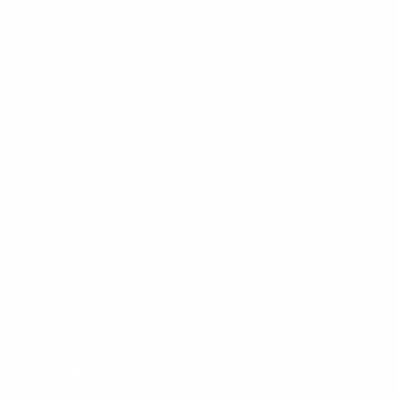
Desculpe!
Não encontramos nenhuma unidade
inFlux nesta cidade ou bairro que
você digitou.
ráticas e materiais gratuitos para
Preencha com seus dados abaixo e
já vamos te colocar em contato
CURSOS
com a
: