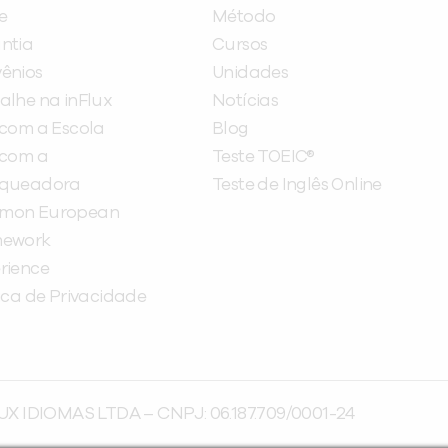
e
Método
ntia
Cursos
ênios
Unidades
alhe na inFlux
Notícias
 com a Escola
Blog
 com a
Teste TOEIC®
nqueadora
Teste de Inglês Online
mon European
mework
rience
tica de Privacidade
UX IDIOMAS LTDA – CNPJ: 06.187.709/0001-24