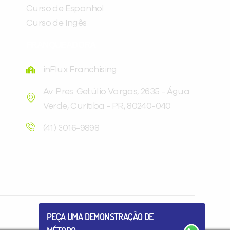
Curso de Espanhol
Curso de Ingês
FRANQUEADORA
inFlux Franchising
Av. Pres. Getúlio Vargas, 2635 - Água
Verde, Curitiba - PR, 80240-040
Você é aluno inFlux?
Sim
Não
(41) 3016-9898
VOLTAR
PEÇA UMA DEMONSTRAÇÃO DE