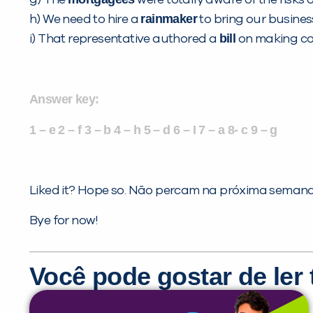
rainmaker
h) We need to hire a
to bring our busines
bill
i) That representative authored a
on making col
Answer key:
1 – e 2 – f 3 – b 4 – h 5 – d 6 – I 7 – a 8- c 9 – g
Liked it? Hope so. Não percam na próxima semana 
Bye for now!
Você pode gostar de le