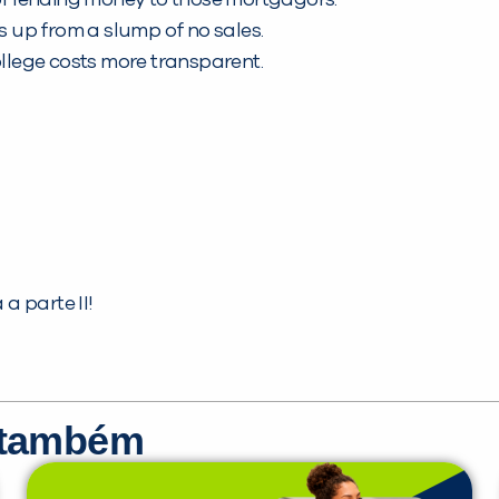
s up from a slump of no sales.
lege costs more transparent.
a parte II!
r também