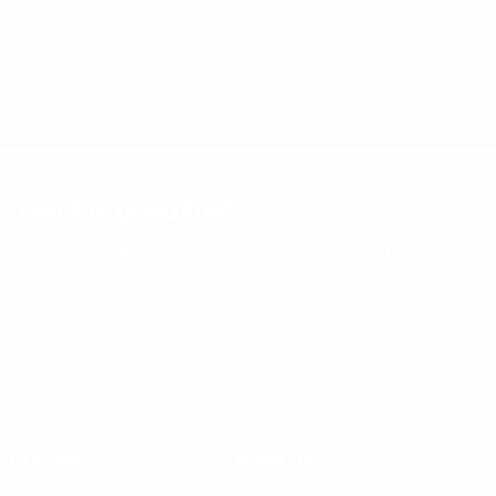
nteúdos gratuitos!
ram seu aprendizado de inglês e espanhol, com dicas p
ITUCIONAL
A INFLUX