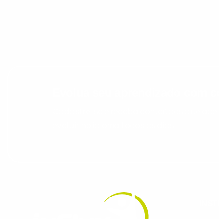
Evolua seu aprendizado com co
Cadastre-se e receba conteúdos que acele
evoluir no idioma todos os dias.
INST