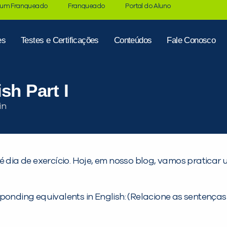
 um Franqueado
Franqueado
Portal do Aluno
es
Testes e Certificações
Conteúdos
Fale Conosco
sh Part I
é dia de exercício. Hoje, em nosso blog, vamos praticar
sponding equivalents in English: (Relacione as sentenç