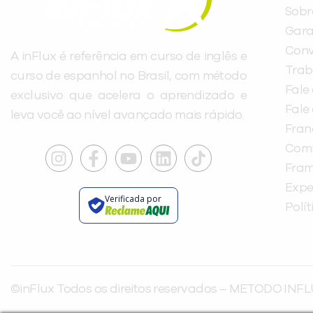
Sobr
Gara
Conv
A inFlux é referência em curso de inglês e
Trab
curso de espanhol no Brasil, com método
Fale
exclusivo que acelera o aprendizado e
Fale
leva você ao nível avançado mais rápido.
Fra
Com
Fra
Expe
Verificada por
Polí
©inFlux Todos os direitos reservados – METODO INFL