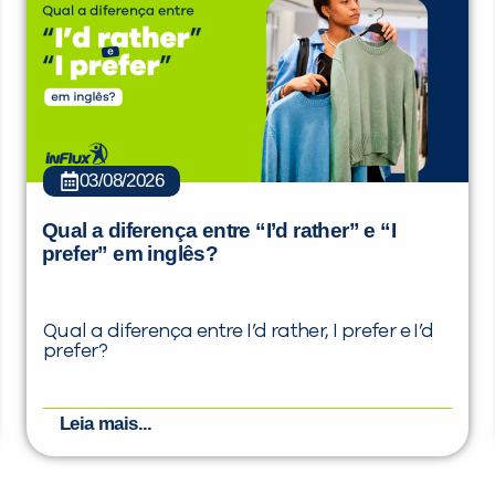
03/08/2026
Qual a diferença entre “I’d rather” e “I
prefer” em inglês?
Qual a diferença entre I’d rather, I prefer e I’d
prefer?
Leia mais...