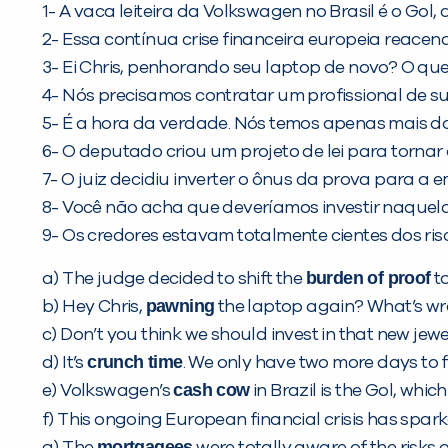
1- A vaca leiteira da Volkswagen no Brasil é o Gol
2- Essa contínua crise financeira europeia reace
3- Ei Chris, penhorando seu laptop de novo? O qu
4- Nós precisamos contratar um profissional de s
5- É a hora da verdade. Nós temos apenas mais doi
6- O deputado criou um projeto de lei para tornar
7- O juiz decidiu inverter o ônus da prova para a 
8- Você não acha que deveríamos investir naquela
9- Os credores estavam totalmente cientes dos ris
burden of proof
a) The judge decided to shift the
to
pawning
b) Hey Chris,
the laptop again? What’s wr
c) Don’t you think we should invest in that new jew
crunch time
d) It’s
. We only have two more days to fi
cash cow
e) Volkswagen’s
in Brazil is the Gol, whic
f) This ongoing European financial crisis has spar
mortgagees
g) The
were totally aware of the risks