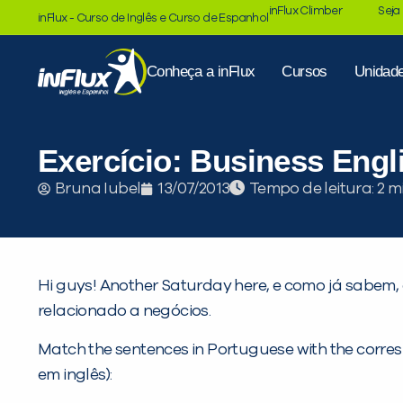
inFlux Climber
Seja
inFlux - Curso de Inglês e Curso de Espanhol
Conheça a inFlux
Cursos
Unidad
Exercício: Business Engli
Tempo de leitura:
Bruna Iubel
13/07/2013
Hi guys! Another Saturday here, e como já sabem, 
relacionado a negócios.
Match the sentences in Portuguese with the corre
em inglês):