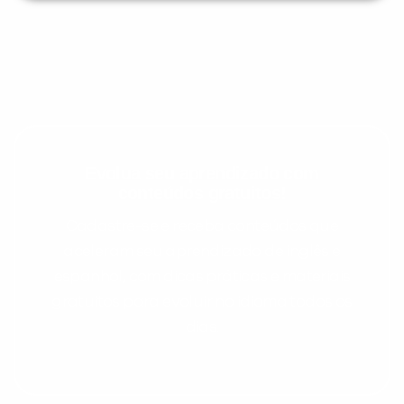
Evolua seu aprendizado com
conteúdos gratuitos!
Cadastre-se e receba conteúdos que
aceleram seu aprendizado de inglês e
espanhol, com dicas práticas e materiais
gratuitos para evoluir no idioma todos os
dias.