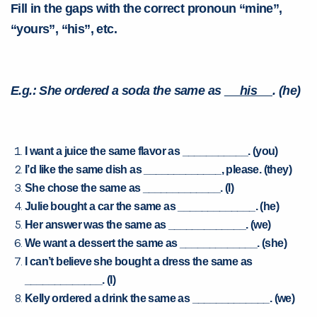
Fill in the gaps with the correct pronoun “mine”,
“yours”, “his”, etc.
E.g.: She ordered a soda the same as
his
. (he)
I want a juice the same flavor as ___________. (you)
Você é aluno inFlux?
I’d like the same dish as _____________, please. (they)
Sim
Não
She chose the same as _____________. (I)
Julie bought a car the same as _____________. (he)
Her answer was the same as _____________. (we)
We want a dessert the same as _____________. (she)
I can’t believe she bought a dress the same as
_____________.
(I)
VOLTAR
Kelly ordered a drink the same as _____________. (we)