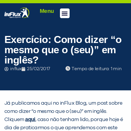
Menu
Conheça a inFlux
Testes e Certificações
Fale Conosco
Portal do aluno
inFlux Climber
Seja um franqueado
Exercício: Como dizer “o
mesmo que o (seu)” em
inglês?
influx
25/02/2017
Tempo de leitura:
Já publicamos aqui no inFlux Blog, um post sobre
como dizer “o mesmo que o (seu)” em inglês.
aqui
Cliquem
, caso não tenham lido, porque hoje é
PEÇA UMA DEMONSTRAÇÃO DE MÉTODO
dia de praticarmos o que aprendemos com este