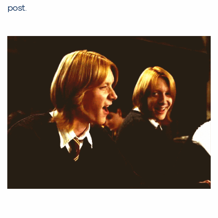
post.
Desculpe!
Não encontramos nenhuma unidade
inFlux nesta cidade ou bairro que
você digitou.
Preencha com seus dados abaixo e
já vamos te colocar em contato
com a
: