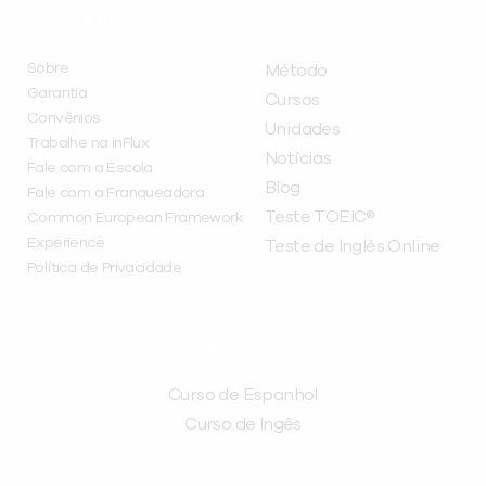
INSTITUCIONAL
A INFLUX
Sobre
Método
Garantia
Cursos
Convênios
Unidades
Trabalhe na inFlux
Notícias
Fale com a Escola
Blog
Fale com a Franqueadora
Teste TOEIC®
Common European Framework
Experience
Teste de Inglês Online
Política de Privacidade
CURSOS
Curso de Espanhol
Curso de Ingês
FRANQUEADORA