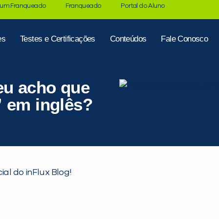
 um Franqueado
Franqueado
Portal do Aluno
es
Testes e Certificações
Conteúdos
Fale Conosco
eu acho que
” em inglês?
ial do inFlux Blog!