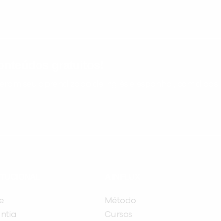
nteúdos gratuitos!
ram seu aprendizado de inglês e espanhol, com dicas p
ITUCIONAL
A INFLUX
e
Método
ntia
Cursos