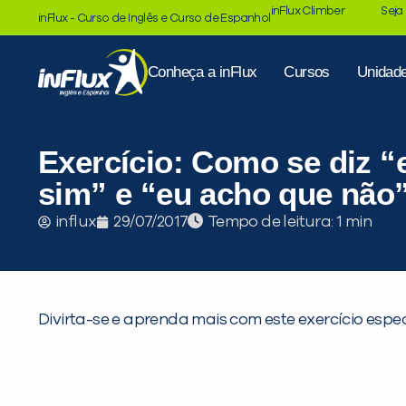
inFlux Climber
Seja
inFlux - Curso de Inglês e Curso de Espanhol
Conheça a inFlux
Cursos
Unidad
Exercício: Como se diz “
sim” e “eu acho que não
Tempo de leitura:
influx
29/07/2017
Divirta-se e aprenda mais com este exercício espec