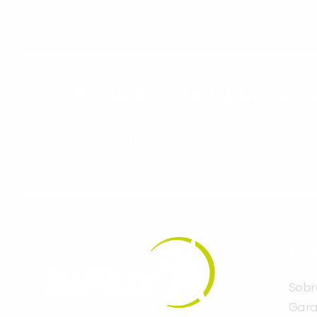
Evolua seu aprendizado com co
Cadastre-se e receba conteúdos que acele
evoluir no idioma todos os dias.
INST
Sobr
Gara