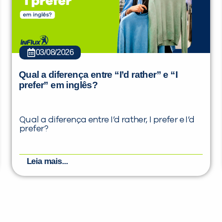
03/08/2026
Qual a diferença entre “I’d rather” e “I
prefer” em inglês?
Qual a diferença entre I’d rather, I prefer e I’d
prefer?
Leia mais...