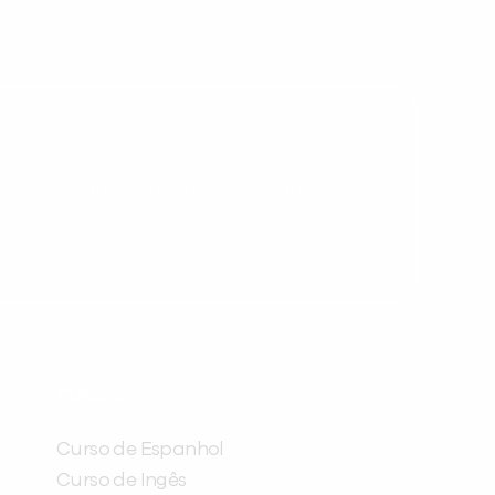
Não encontramos nenhuma unidade
inFlux nesta cidade ou bairro que
você digitou.
ráticas e materiais gratuitos para
Preencha com seus dados abaixo e
já vamos te colocar em contato
CURSOS
com a
:
Curso de Espanhol
Curso de Ingês