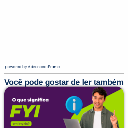
Você é aluno inFlux?
Sim
Não
powered by Advanced iFrame
Você pode gostar de ler também
VOLTAR