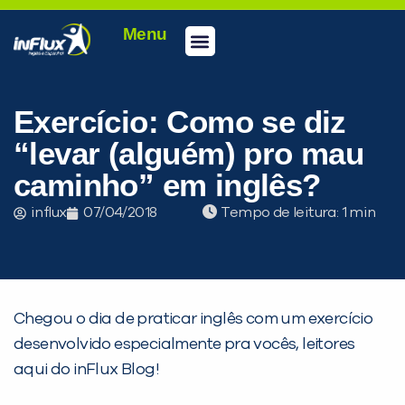
Menu
Conheça a inFlux
Testes e Certificações
Fale Conosco
Portal do aluno
inFlux Climber
Seja um franqueado
Exercício: Como se diz
“levar (alguém) pro mau
caminho” em inglês?
influx
07/04/2018
Tempo de leitura:
Chegou o dia de praticar inglês com um exercício
PEÇA UMA DEMONSTRAÇÃO DE MÉTODO
desenvolvido especialmente pra vocês, leitores
aqui do inFlux Blog!
Desculpe!