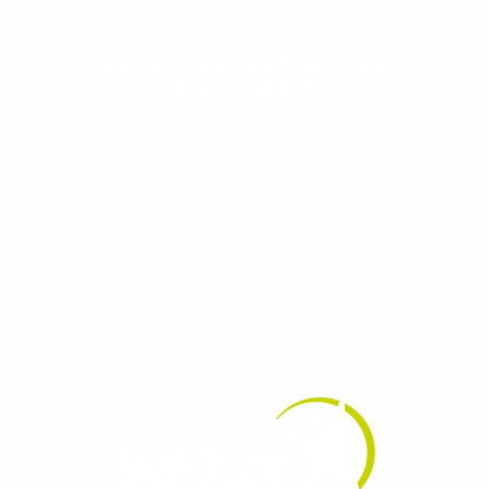
Evolua seu aprendizado com
conteúdos gratuitos!
Cadastre-se e receba conteúdos que
aceleram seu aprendizado de inglês e
espanhol, com dicas práticas e materiais
gratuitos para evoluir no idioma todos os
dias.