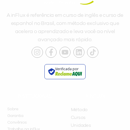
A inFlux é referência em curso de inglês e curso de
espanhol no Brasil, com método exclusivo que
acelera o aprendizado e leva você ao nível
avançado mais rápido.
Verificada por
INSTITUCIONAL
A INFLUX
Sobre
Método
Garantia
Cursos
Convênios
Unidades
Trabalhe na inFlux