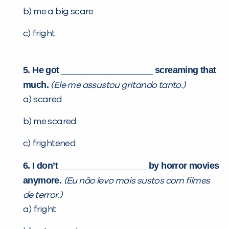
b) me a big scare
c) fright
5. He got ___________________ screaming that
much.
(Ele me assustou gritando tanto.)
a) scared
b) me scared
c) frightened
6. I don’t __________________ by horror movies
anymore.
(Eu não levo mais sustos com filmes
de terror.)
a) fright