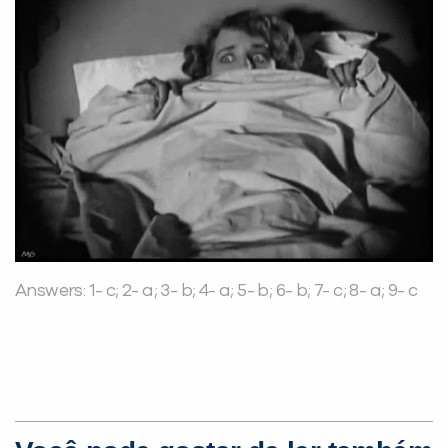
Answers: 1- c; 2- a; 3- b; 4- a; 5- b; 6- b; 7- c; 8- a; 9- c