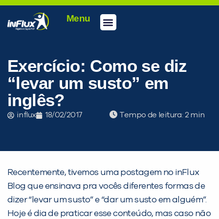
Menu
Conheça a inFlux
Testes e Certificações
Fale Conosco
Portal do aluno
inFlux Climber
Seja um franqueado
Exercício: Como se diz
“levar um susto” em
inglês?
influx
18/02/2017
Tempo de leitura:
Recentemente, tivemos uma postagem no inFlux
Blog que ensinava pra vocês diferentes formas de
dizer “levar um susto” e “dar um susto em alguém”.
Hoje é dia de praticar esse conteúdo, mas caso não