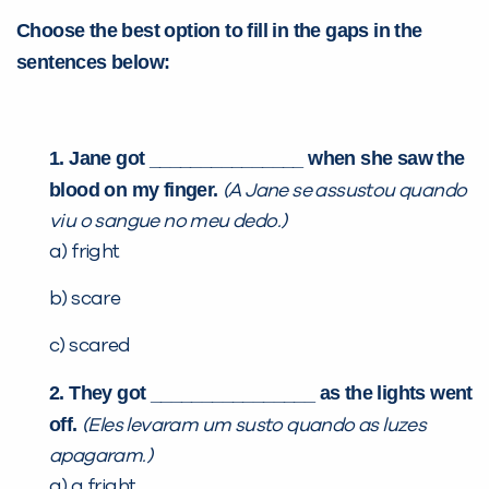
Choose the best option to fill in the gaps in the
já vamos te colocar em contato
com a
:
sentences below:
1. Jane got _______________ when she saw the
blood on my finger.
(A Jane se assustou quando
viu o sangue no meu dedo.)
a) fright
b) scare
Você é aluno inFlux?
Sim
Não
c) scared
2. They got ________________ as the lights went
off.
(Eles levaram um susto quando as luzes
apagaram.)
a) a fright