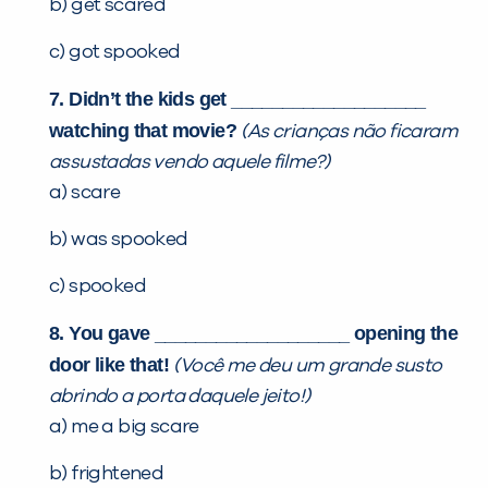
b) get scared
c) got spooked
7. Didn’t the kids get ___________________
watching that movie?
(As crianças não ficaram
assustadas vendo aquele filme?)
a) scare
b) was spooked
c) spooked
8. You gave ___________________ opening the
door like that!
(Você me deu um grande susto
abrindo a porta daquele jeito!)
a) me a big scare
b) frightened