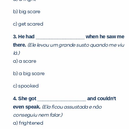
VOLTAR
b) big scare
c) get scared
3. He had __________________ when he saw me
there.
(Ele levou um grande susto quando me viu
lá.)
a) a scare
b) a big scare
c) spooked
4. She got __________________ and couldn’t
even speak.
(Ela ficou assustada e não
conseguiu nem falar.)
a) frightened