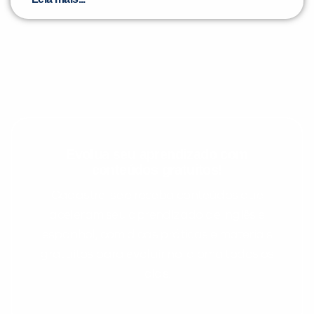
Evolua seu aprendizado com
conteúdos gratuitos!
Cadastre-se e receba conteúdos que
aceleram seu aprendizado de inglês e
espanhol, com dicas práticas e materiais
gratuitos para evoluir no idioma todos os
dias.