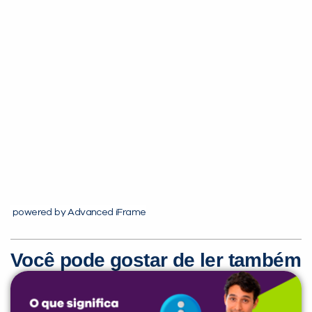
Você é aluno inFlux?
Sim
Não
powered by Advanced iFrame
VOLTAR
Você pode gostar de ler também