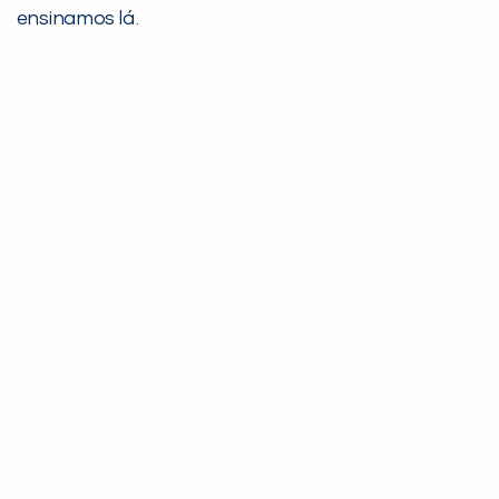
ensinamos lá.
Não encontramos nenhuma unidade
inFlux nesta cidade ou bairro que
você digitou.
Preencha com seus dados abaixo e
já vamos te colocar em contato
com a
: