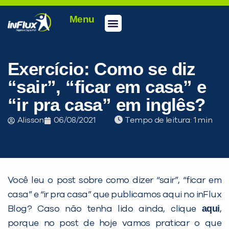
Menu
Conheça a inFlux
Testes e Certificações
Fale Conosco
Portal do aluno
inFlux Climber
Seja um franqueado
Exercício: Como se diz
“sair”, “ficar em casa” e
“ir pra casa” em inglês?
Alisson
06/08/2021
Tempo de leitura:
Você leu o post sobre como dizer “sair”, “ficar em
PEÇA UMA DEMONSTRAÇÃO DE MÉTODO
casa” e “ir pra casa” que publicamos aqui no inFlux
aqui
Blog? Caso não tenha lido ainda, clique
,
porque no post de hoje vamos praticar o que
Desculpe!