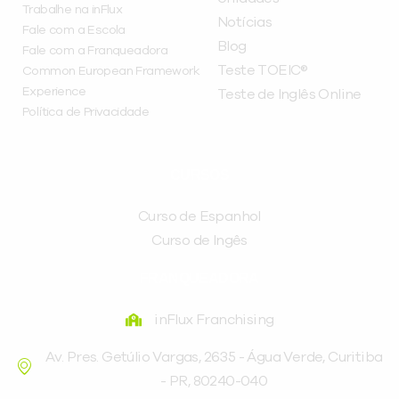
Trabalhe na inFlux
Notícias
Fale com a Escola
Blog
Fale com a Franqueadora
Teste TOEIC®
Common European Framework
Experience
Teste de Inglês Online
Política de Privacidade
CURSOS
Curso de Espanhol
Curso de Ingês
FRANQUEADORA
inFlux Franchising
Av. Pres. Getúlio Vargas, 2635 - Água Verde, Curitiba
- PR, 80240-040