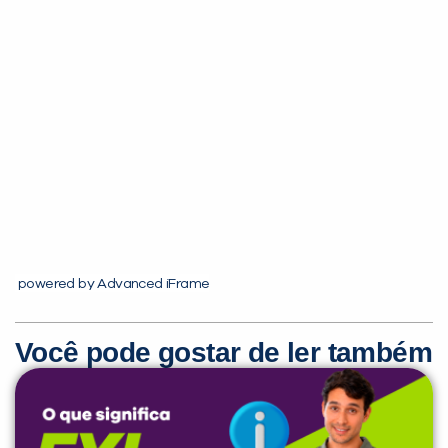
Você é aluno inFlux?
Sim
Não
powered by Advanced iFrame
Você pode gostar de ler também
VOLTAR