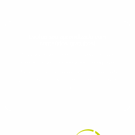
Evolua seu aprendizado com
conteúdos gratuitos!
Cadastre-se e receba conteúdos que
aceleram seu aprendizado de inglês e
espanhol, com dicas práticas e materiais
gratuitos para evoluir no idioma todos os
dias.