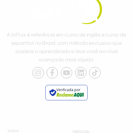
A inFlux é referência em curso de inglês e curso de
espanhol no Brasil, com método exclusivo que
acelera o aprendizado e leva você ao nível
avançado mais rápido.
Verificada por
INSTITUCIONAL
A INFLUX
Sobre
Método