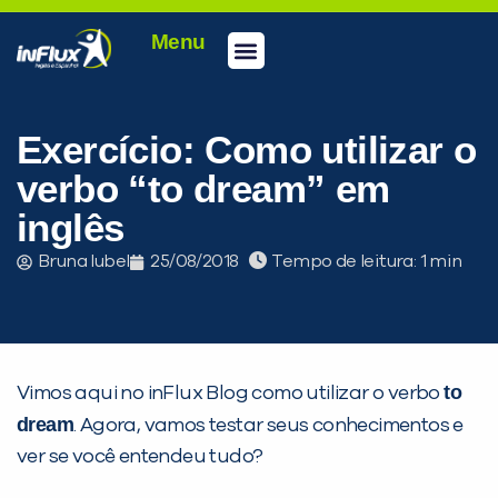
Menu
Conheça a inFlux
Testes e Certificações
Fale Conosco
Portal do aluno
inFlux Climber
Seja um franqueado
Exercício: Como utilizar o
verbo “to dream” em
inglês
Bruna Iubel
25/08/2018
Tempo de leitura:
to
Vimos aqui no inFlux Blog como utilizar o verbo
PEÇA UMA DEMONSTRAÇÃO DE MÉTODO
dream
. Agora, vamos testar seus conhecimentos e
ver se você entendeu tudo?
Desculpe!