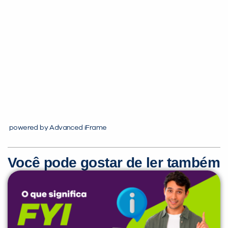
Você é aluno inFlux?
Sim
Não
powered by Advanced iFrame
Você pode gostar de ler também
VOLTAR