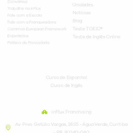
Convênios
Unidades
Trabalhe na inFlux
Notícias
Fale com a Escola
Blog
Fale com a Franqueadora
Teste TOEIC®
Common European Framework
Experience
Teste de Inglês Online
Política de Privacidade
CURSOS
Curso de Espanhol
Curso de Ingês
FRANQUEADORA
inFlux Franchising
Av. Pres. Getúlio Vargas, 2635 - Água Verde, Curitiba
- PR, 80240-040