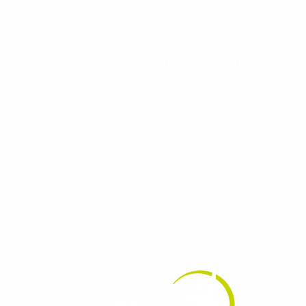
Evolua seu aprendizado com
conteúdos gratuitos!
Cadastre-se e receba conteúdos que
aceleram seu aprendizado de inglês e
espanhol, com dicas práticas e materiais
gratuitos para evoluir no idioma todos os
dias.