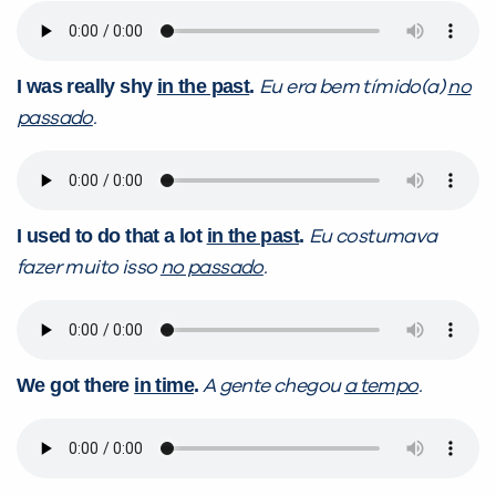
I was really shy
in the past
.
Eu era bem tímido(a)
no
passado
.
I used to do that a lot
in the past
.
Eu costumava
fazer muito isso
no passado
.
We got there
in time
.
A gente chegou
a tempo
.