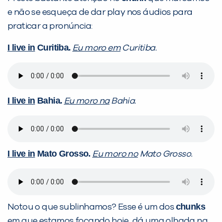
e não se esqueça de dar play nos áudios para
praticar a pronúncia:
I live in
Curitiba.
Eu moro em
Curitiba.
I live in
Bahia.
Eu moro na
Bahia.
I live in
Mato Grosso.
Eu moro no
Mato Grosso.
chunks
Notou o que sublinhamos? Esse é um dos
em que estamos focando hoje, dá uma olhada na