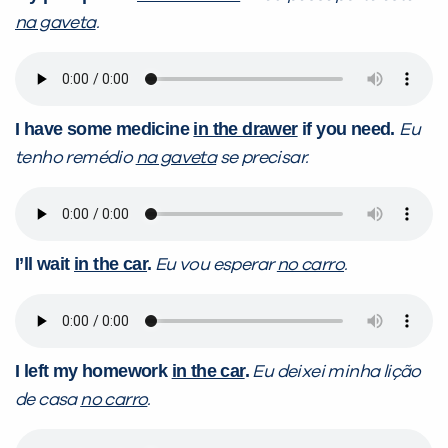
na gaveta
.
I have some medicine
in the drawer
if you need.
Eu
tenho remédio
na gaveta
se precisar.
I’ll wait
in the car
.
Eu vou esperar
no carro
.
I left my homework
in the car
.
Eu deixei minha lição
de casa
no carro
.