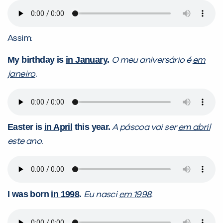
Assim:
My birthday is
in January
.
O meu aniversário é
em
janeiro
.
Easter is
in April
this year.
A páscoa vai ser
em abril
este ano.
I was born
in 1998
.
Eu nasci
em 1998
.