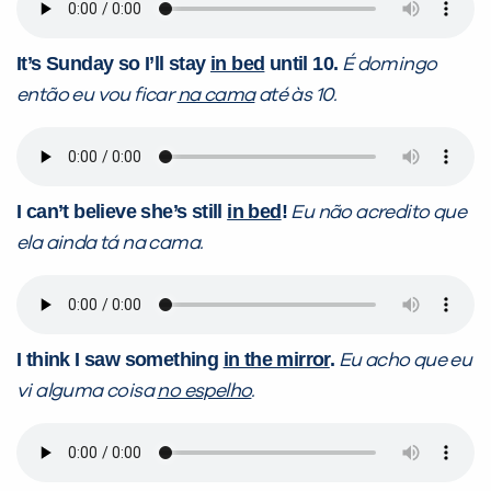
It’s Sunday so I’ll stay
in bed
until 10.
É domingo
então eu vou ficar
na cama
até às 10.
I can’t believe she’s still
in bed
!
Eu não acredito que
ela ainda tá na cama.
I think I saw something
in the mirror
.
Eu acho que eu
vi alguma coisa
no espelho
.