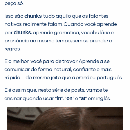
peça só.
Desculpe!
chunks
Isso são
: tudo aquilo que os falantes
Não encontramos nenhuma unidade
nativos realmente falam. Quando você aprende
inFlux nesta cidade ou bairro que
chunks
por
, aprende gramática, vocabulário e
você digitou.
pronúncia ao mesmo tempo, sem se prender a
regras.
E o melhor: você para de travar. Aprende a se
comunicar de forma natural, confiante e mais
rápida – do mesmo jeito que aprendeu português.
E é assim que, nesta série de posts, vamos te
in
on
at
ensinar quando usar “
”, “
” e “
” em inglês.
Preencha com seus dados abaixo e
já vamos te colocar em contato
com a
: