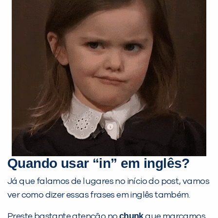
Você é aluno inFlux?
Sim
Não
Quando usar “in” em inglês?
Já que falamos de lugares no início do post, vamos
ver como dizer essas frases em inglês também.
VOLTAR
chunk
Preste bastante atenção no
que marcamos