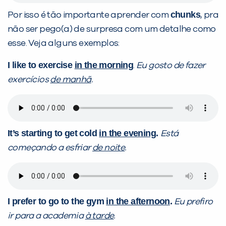
chunks
Por isso é tão importante aprender com
, pra
não ser pego(a) de surpresa com um detalhe como
esse. Veja alguns exemplos:
I like to exercise
in the morning
.
Eu gosto de fazer
exercícios
de manhã
.
It’s starting to get cold
in the evening
.
Está
começando a esfriar
de noite
.
I prefer to go to the gym
in the afternoon
.
Eu prefiro
ir para a academia
à tarde
.