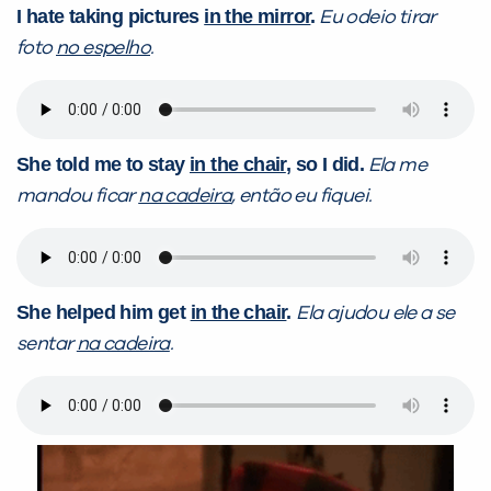
I hate taking pictures
in the mirror
.
Eu odeio tirar
foto
no espelho
.
She told me to stay
in the chair
, so I did.
Ela me
mandou ficar
na cadeira
, então eu fiquei.
She helped him get
in the chair
.
Ela ajudou ele a se
sentar
na cadeira
.