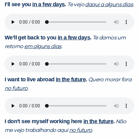
I’ll see you
in a few days
.
Te vejo
daqui a alguns dias
.
We’ll get back to you
in a few days
.
Te damos um
retorno
em alguns dias
.
I want to live abroad
in the future
.
Quero morar fora
no futuro
.
I don’t see myself working here
in the future
.
Não
me vejo trabalhando aqui
no futuro
.