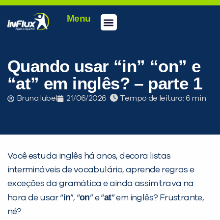
Menu
Conheça a inFlux
Testes e Certificações
Fale Conosco
Portal do aluno
inFlux Climber
Seja um franqueado
Quando usar “in” “on” e
“at” em inglês? – parte 1
Bruna Iubel
21/06/2026
Tempo de leitura:
Você estuda inglês há anos, decora listas
intermináveis de vocabulário, aprende regras e
exceções da gramática e ainda assim trava na
in
on
at
hora de usar “
”, “
” e “
” em inglês? Frustrante,
né?