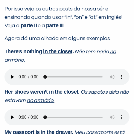
Por isso veja os outros posts da nossa série
ensinando quando usar “in”, “on” e “at” em inglês!
parte II
parte III
Veja a
e a
.
Agora dá uma olhada em alguns exemplos:
There’s nothing
in the closet
.
Não tem nada
no
armário
.
Her shoes weren’t
in the closet
.
Os sapatos dela não
estavam
no armário.
My passport is
in the drawer
.
Meu passaporte está