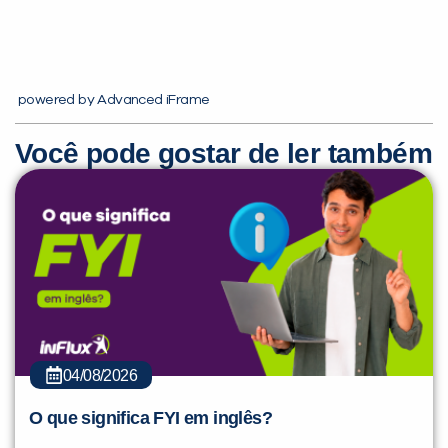
powered by Advanced iFrame
Você pode gostar de ler também
Você é aluno inFlux?
Sim
Não
VOLTAR
04/08/2026
O que significa FYI em inglês?