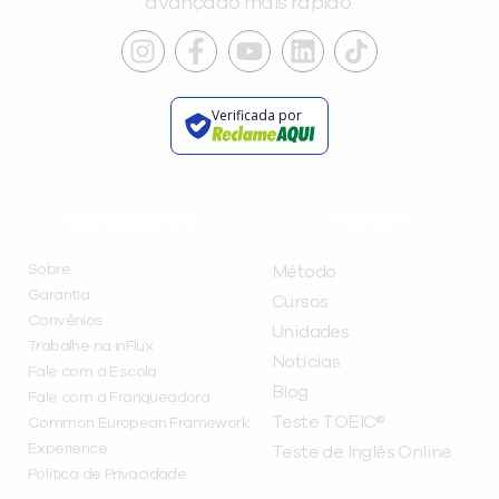
avançado mais rápido.
Verificada por
INSTITUCIONAL
A INFLUX
Sobre
Método
Garantia
Cursos
Convênios
Unidades
Trabalhe na inFlux
Notícias
Fale com a Escola
Blog
Fale com a Franqueadora
Teste TOEIC®
Common European Framework
Experience
Teste de Inglês Online
Política de Privacidade