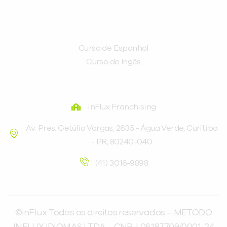
CURSOS
Curso de Espanhol
Curso de Ingês
FRANQUEADORA
inFlux Franchising
Av. Pres. Getúlio Vargas, 2635 - Água Verde, Curitiba
- PR, 80240-040
(41) 3016-9898
©inFlux Todos os direitos reservados – METODO
INFLUX IDIOMAS LTDA – CNPJ: 06.187.709/0001-24