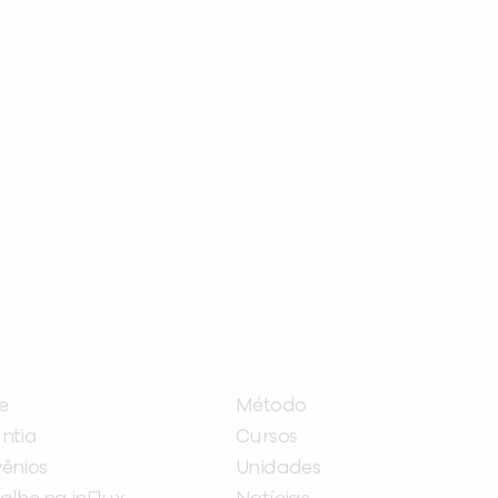
nteúdos gratuitos!
ram seu aprendizado de inglês e espanhol, com dicas p
ITUCIONAL
A INFLUX
e
Método
ntia
Cursos
ênios
Unidades