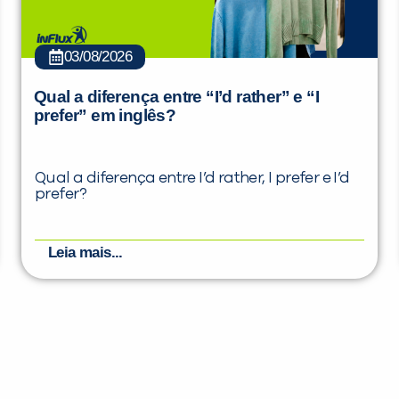
03/08/2026
Qual a diferença entre “I’d rather” e “I
prefer” em inglês?
Qual a diferença entre I’d rather, I prefer e I’d
prefer?
Leia mais...