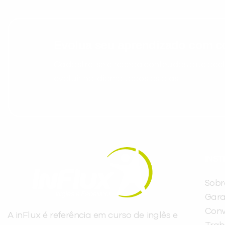
Evolua seu aprendizado com co
Cadastre-se e receba conteúdos que acele
evoluir no idioma todos os dias.
INST
Sobr
Gara
Conv
A inFlux é referência em curso de inglês e