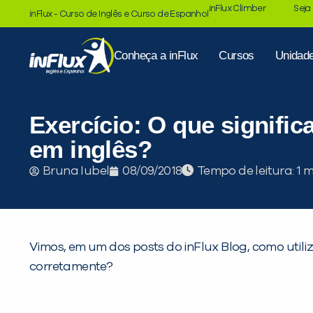
inFlux Climber
Seja
inFlux - Curso de Inglês e Curso de Espanhol
Conheça a inFlux
Cursos
Unidad
Exercício: O que significa
em inglês?
Tempo de leitura:
Bruna Iubel
08/09/2018
Vimos, em um dos posts do inFlux Blog, como utili
corretamente?