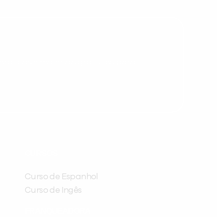
você digitou.
ráticas e materiais gratuitos para
Preencha com seus dados abaixo e
já vamos te colocar em contato
CURSOS
com a
:
Curso de Espanhol
Curso de Ingês
FRANQUEADORA