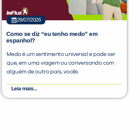
29/07/2026
Como se diz “eu tenho medo” em
espanhol?
Medo é um sentimento universal e pode ser
que, em uma viagem ou conversando com
alguém de outro país, vocês
Leia mais...
PEÇA UMA DEMONSTRAÇÃO DE MÉTODO
Desculpe!
Não encontramos nenhuma unidade
inFlux nesta cidade ou bairro que