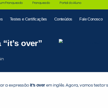
 um Franqueado
Franqueado
Portal do Aluno
es
Testes e Certificações
Conteúdos
Fale Conosco
 “it’s over”
it’s over
zar a expressão
em inglês. Agora, vamos testar s