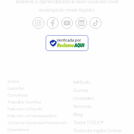
acelera o aprendizado e leva você ao nível
avançado mais rápido.
Verificada por
INSTITUCIONAL
A INFLUX
Sobre
Método
Garantia
Cursos
Convênios
Unidades
Trabalhe na inFlux
Notícias
Fale com a Escola
Blog
Fale com a Franqueadora
Teste TOEIC®
Common European Framework
Experience
Teste de Inglês Online