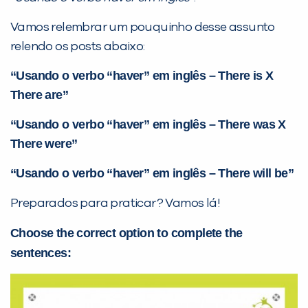
PEÇA UMA DEMONSTRAÇÃO DE MÉTODO
Vamos relembrar um pouquinho desse assunto
relendo os posts abaixo:
Desculpe!
Não encontramos nenhuma unidade
“Usando o verbo “haver” em inglês – There is X
inFlux nesta cidade ou bairro que
There are”
você digitou.
“Usando o verbo “haver” em inglês – There was X
There were”
“Usando o verbo “haver” em inglês – There will be”
Preparados para praticar? Vamos lá!
Choose the correct option to complete the
sentences:
Preencha com seus dados abaixo e
já vamos te colocar em contato