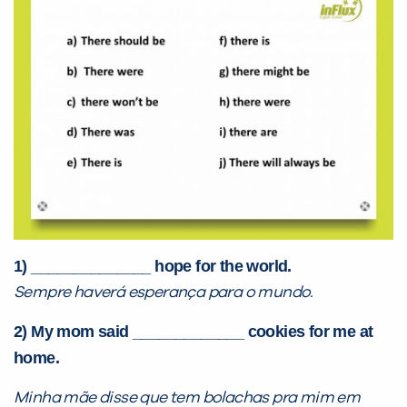
com a
:
Você é aluno inFlux?
Sim
Não
1) ______________ hope for the world.
Sempre haverá esperança para o mundo.
2) My mom said _____________ cookies for me at
home.
VOLTAR
Minha mãe disse que tem bolachas pra mim em