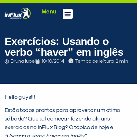
Menu
Conheça a inFlux
Testes e Certificações
Fale Conosco
Portal do aluno
inFlux Climber
Seja um franqueado
Exercícios: Usando o
verbo “haver” em inglês
Bruna Iubel
18/10/2014
Tempo de leitura:
Hello guys!!!
Estão todos prontos para aproveitar um ótimo
sábado? Que tal começar fazendo alguns
exercícios no inFlux Blog? O tópico de hoje é
“Usando o verbo haver em inglês”
.