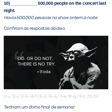
10) ___________ 500,000 people on the concert last
night.
Havia 500,000 pessoas no show ontem à noite.
Confiram as respostas abaixo:
(1-j / 2-i / 3-h / 4-f / 5-d / 6-a / 7-e / 8-g / 9-c /10-b)
Tenham um ótimo final de semana!