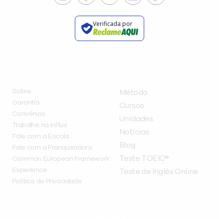
Verificada por
INSTITUCIONAL
A INFLUX
Sobre
Método
Garantia
Cursos
Convênios
Unidades
Trabalhe na inFlux
Notícias
Fale com a Escola
Blog
Fale com a Franqueadora
Teste TOEIC®
Common European Framework
Experience
Teste de Inglês Online
Política de Privacidade
CURSOS