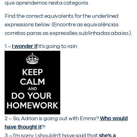
que aprendemos nesta categoria.
Desculpe!
Não encontramos nenhuma unidade
Find the correct equivalents for the underlined
inFlux nesta cidade ou bairro que
expressions below. (Encontre as equivalências
você digitou.
corretas paras as expressões sublinhadas abaixo.).
I wonder if
1 –
it’s going to rain.
Preencha com seus dados abaixo e
já vamos te colocar em contato
Who would
2 – So, Adrian is going out with Emma?
com a
:
have thought it
?!
she
’s a
3 – I’m sorry. I shouldn’t have said that