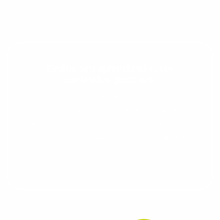
Evolua seu aprendizado com
conteúdos gratuitos!
Cadastre-se e receba conteúdos que
aceleram seu aprendizado de inglês e
espanhol, com dicas práticas e materiais
gratuitos para evoluir no idioma todos os
dias.