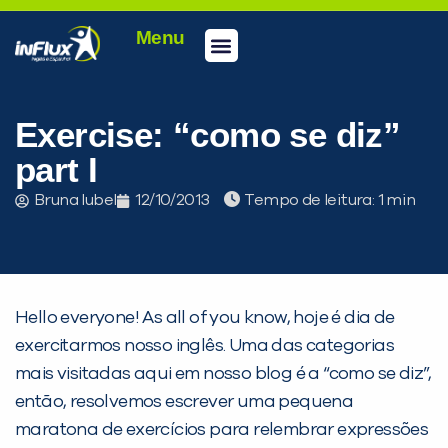
Menu
Conheça a inFlux
Testes e Certificações
Fale Conosco
Portal do aluno
inFlux Climber
Seja um franqueado
Exercise: “como se diz”
part I
Bruna Iubel
12/10/2013
Tempo de leitura:
Hello everyone! As all of you know, hoje é dia de
exercitarmos nosso inglês. Uma das categorias
mais visitadas aqui em nosso blog é a “como se diz”,
PEÇA UMA DEMONSTRAÇÃO DE MÉTODO
então, resolvemos escrever uma pequena
maratona de exercícios para relembrar expressões