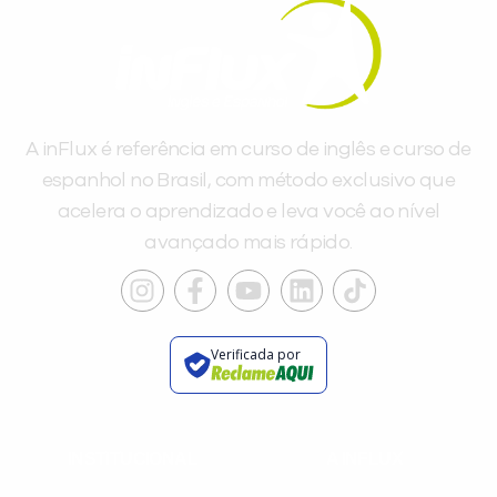
A inFlux é referência em curso de inglês e curso de
espanhol no Brasil, com método exclusivo que
acelera o aprendizado e leva você ao nível
avançado mais rápido.
Verificada por
INSTITUCIONAL
A INFLUX