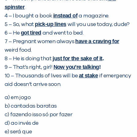
spinster
.
instead of
4 – I bought a book
a magazine.
pick-up lines
5 – So, what
will you use today, dude?
got tired
6 – He
and went to bed.
have a craving for
7 – Pregnant women always
weird food.
just for the sake of it
.
8 – He is doing that
Você é aluno inFlux?
Now you’re talking
!
Sim
Não
9 – That’s right, girl!
at stake
10 – Thousands of lives will be
if emergency
aid doesn’t arrive soon.
a) em jogo
b) cantadas baratas
c) fazendo isso só por fazer
VOLTAR
d) ao invés de
e) será que