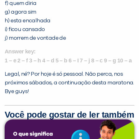
f) quem diria
g) agora sim
h) esta encalhada
i) ficou cansado
j) morrem de vontade de
Answer key:
1 – e 2 – f 3 – h 4 – d 5 – b 6 – I 7 – j 8 – c 9 – g 10 – a
Legal, né? Por hoje é só pessoal. Não perca, nos
próximos sábados, a continuação desta maratona.
Bye guys!
Você pode gostar de ler também