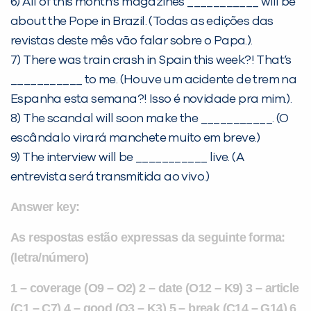
6) All of this month’s magazines ___________ will be
about the Pope in Brazil. (Todas as edições das
revistas deste mês vão falar sobre o Papa.).
7) There was train crash in Spain this week?! That’s
___________ to me. (Houve um acidente de trem na
Espanha esta semana?! Isso é novidade pra mim.).
8) The scandal will soon make the ___________. (O
escândalo virará manchete muito em breve.)
9) The interview will be ___________ live. (A
entrevista será transmitida ao vivo.)
Answer key:
As respostas estão expressas da seguinte forma:
(letra/número)
1 – coverage (O9 – O2) 2 – date (O12 – K9) 3 – article
(C1 – C7) 4 – good (O3 – K3) 5 – break (C14 – G14) 6