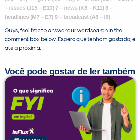
– issues (J15 – E10) 7 – news (K8 – K11) 8 –
headlines (M7 – E7) 9 – broadcast (A8 – I8)
Guys, feel free to answer our wordsearch in the
comment box below. Espero que tenham gostado, e
até a próxima.
Você pode gostar de ler também