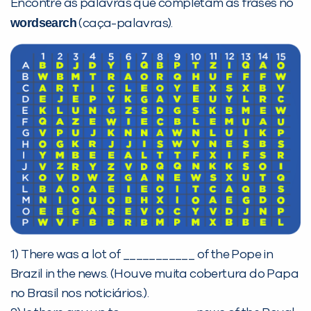
Encontre as palavras que completam as frases no
wordsearch
Desculpe!
(caça-palavras).
Não encontramos nenhuma unidade
inFlux nesta cidade ou bairro que
você digitou.
1) There was a lot of ___________ of the Pope in
Preencha com seus dados abaixo e
Brazil in the news. (Houve muita cobertura do Papa
já vamos te colocar em contato
no Brasil nos noticiários.).
com a
: