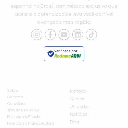
espanhol no Brasil, com método exclusivo que
acelera o aprendizado e leva você ao nível
avançado mais rápido.
Verificada por
INSTITUCIONAL
A INFLUX
Sobre
Método
Garantia
Cursos
Convênios
Unidades
Trabalhe na inFlux
Notícias
Fale com a Escola
Blog
Fale com a Franqueadora