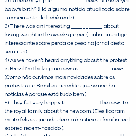
2) Is there any up to ___________ news of the Royal
baby’s birth? (Há alguma notícia atualizada sobre
o nascimento do bebê real?).
3) There was an interesting ___________ about
losing weight in this week’s paper. (Tinha um artigo
interessante sobre perda de peso no jornal desta
semana.).
4) As we haven’t heard anything about the protest
Você é aluno inFlux?
in Brazil I’m thinking no news is ___________ news.
Sim
Não
(Como não ouvimos mais novidades sobre os
protestos no Brasil eu acredito que se não há
noticias é porque está tudo bem.).
5) They felt very happy to ___________ the news to
the royal family about the newborn. (Eles ficaram
muito felizes quando deram à notícia a família real
VOLTAR
sobre o recém-nascido.).