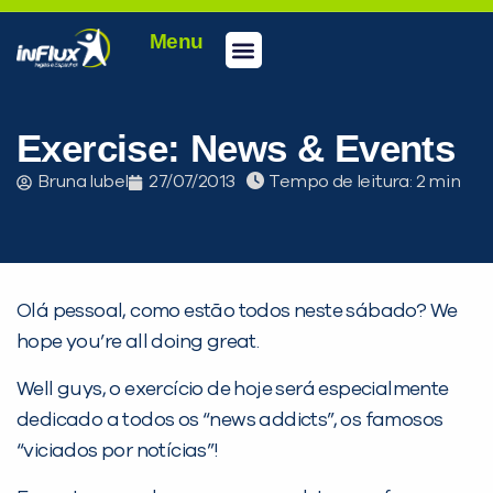
Menu
Conheça a inFlux
Testes e Certificações
Fale Conosco
Portal do aluno
inFlux Climber
Seja um franqueado
Exercise: News & Events
Bruna Iubel
27/07/2013
Tempo de leitura:
Olá pessoal, como estão todos neste sábado? We
hope you’re all doing great.
Well guys, o exercício de hoje será especialmente
dedicado a todos os “news addicts”, os famosos
PEÇA UMA DEMONSTRAÇÃO DE MÉTODO
“viciados por notícias”!