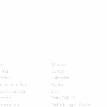
ram seu aprendizado de inglês e espanhol, com dicas p
ITUCIONAL
A INFLUX
e
Método
ntia
Cursos
ênios
Unidades
alhe na inFlux
Notícias
 com a Escola
Blog
 com a
Teste TOEIC®
nqueadora
Teste de Inglês Online