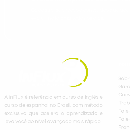
Cadastre-se e receba conteúdos que acele
evoluir no idioma todos os dias.
INST
Sobr
Gara
Conv
A inFlux é referência em curso de inglês e
Trab
curso de espanhol no Brasil, com método
Fale
exclusivo que acelera o aprendizado e
Fale
leva você ao nível avançado mais rápido.
Fra