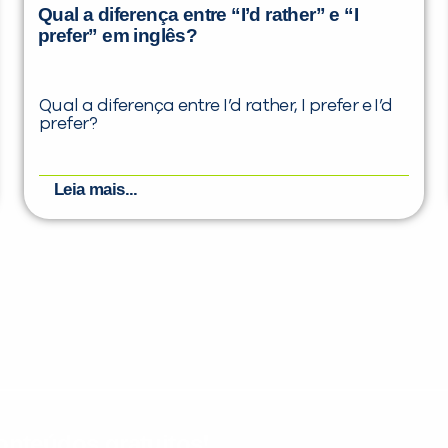
Qual a diferença entre “I’d rather” e “I
prefer” em inglês?
Qual a diferença entre I’d rather, I prefer e I’d
prefer?
Leia mais...
nteúdos gratuitos!