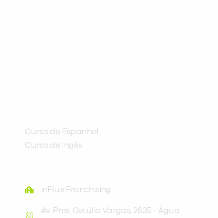
ráticas e materiais gratuitos para
Preencha com seus dados abaixo e
CURSOS
já vamos te colocar em contato
com a
:
Curso de Espanhol
Curso de Ingês
FRANQUEADORA
inFlux Franchising
Av. Pres. Getúlio Vargas, 2635 - Água