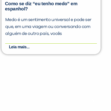
Como se diz “eu tenho medo” em
espanhol?
Medo é um sentimento universal e pode ser
que, em uma viagem ou conversando com
alguém de outro país, vocês
Leia mais...
PEÇA UMA DEMONSTRAÇÃO DE MÉTODO
Desculpe!
Não encontramos nenhuma unidade
inFlux nesta cidade ou bairro que
você digitou.