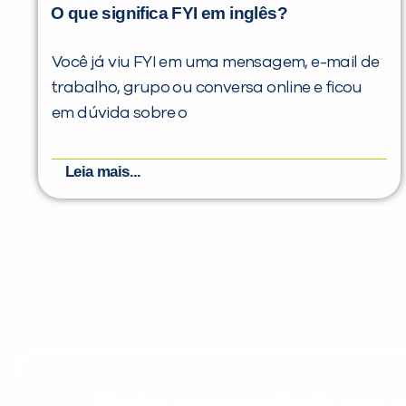
O que significa FYI em inglês?
Você já viu FYI em uma mensagem, e-mail de
trabalho, grupo ou conversa online e ficou
em dúvida sobre o
Leia mais...
Evolua seu aprendizado com co