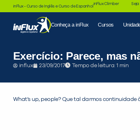
inFlux Climber
Seja
inFlux - Curso de Inglês e Curso de Espanhol
Conheça a inFlux
Cursos
Unidad
Exercício: Parece, mas nã
Tempo de leitura:
influx
23/09/2017
What’s up, people? Que tal darmos continuidade à