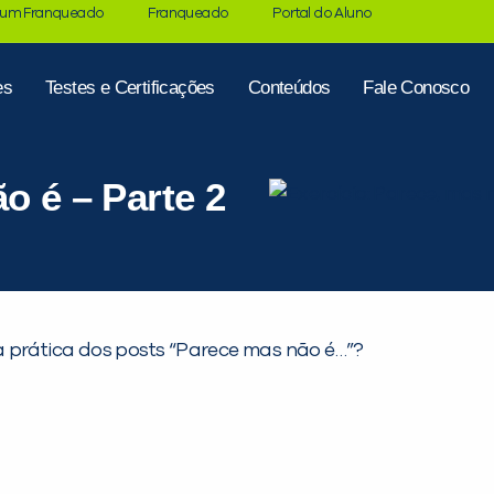
 um Franqueado
Franqueado
Portal do Aluno
es
Testes e Certificações
Conteúdos
Fale Conosco
o é – Parte 2
 prática dos posts “Parece mas não é…”?