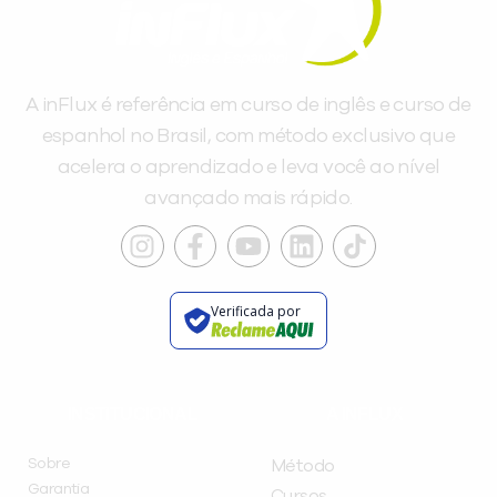
A inFlux é referência em curso de inglês e curso de
espanhol no Brasil, com método exclusivo que
acelera o aprendizado e leva você ao nível
avançado mais rápido.
Verificada por
INSTITUCIONAL
A INFLUX
Sobre
Método
Garantia
Cursos