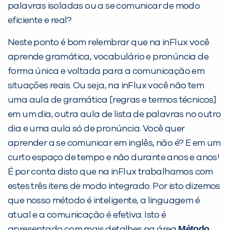
com a
:
palavras isoladas ou a se comunicar de modo
eficiente e real?
Neste ponto é bom relembrar que na inFlux você
aprende gramática, vocabulário e pronúncia de
forma única e voltada para a comunicação em
situações reais. Ou seja, na inFlux você não tem
uma aula de gramática [regras e termos técnicos]
em um dia, outra aula de lista de palavras no outro
Você é aluno inFlux?
dia e uma aula só de pronúncia. Você quer
Sim
Não
aprender a se comunicar em inglês, não é? E em um
curto espaço de tempo e não durante anos e anos!
É por conta disto que na inFlux trabalhamos com
estes três itens de modo integrado. Por isto dizemos
que nosso método é inteligente, a linguagem é
atual e a comunicação é efetiva. Isto é
VOLTAR
Método
apresentado com mais detalhes na área