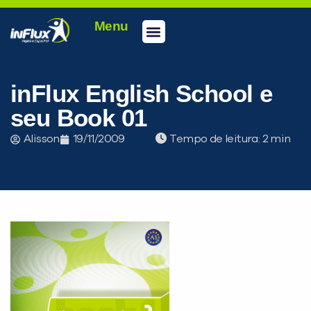
Menu
Conheça a inFlux
Testes e Certificações
Fale Conosco
Portal do aluno
inFlux Climber
Seja um franqueado
inFlux English School e
seu Book 01
Alisson
19/11/2009
Tempo de leitura:
PEÇA UMA DEMONSTRAÇÃO DE MÉTODO