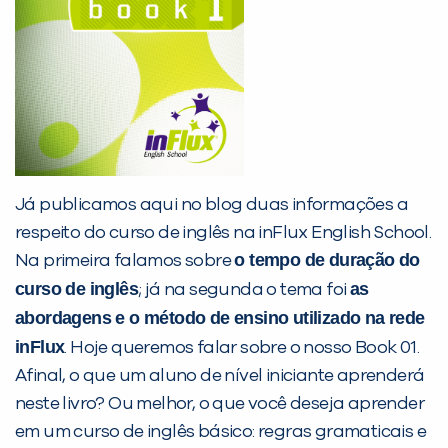
Desculpe!
Não encontramos nenhuma unidade
inFlux nesta cidade ou bairro que
você digitou.
Já publicamos aqui no blog duas informações a
respeito do curso de inglês na inFlux English School.
o tempo de duração do
Na primeira falamos sobre
curso de inglês
as
; já na segunda o tema foi
abordagens e o método de ensino utilizado na rede
inFlux
. Hoje queremos falar sobre o nosso Book 01.
Afinal, o que um aluno de nível iniciante aprenderá
Preencha com seus dados abaixo e
neste livro? Ou melhor, o que você deseja aprender
já vamos te colocar em contato
em um curso de inglês básico: regras gramaticais e