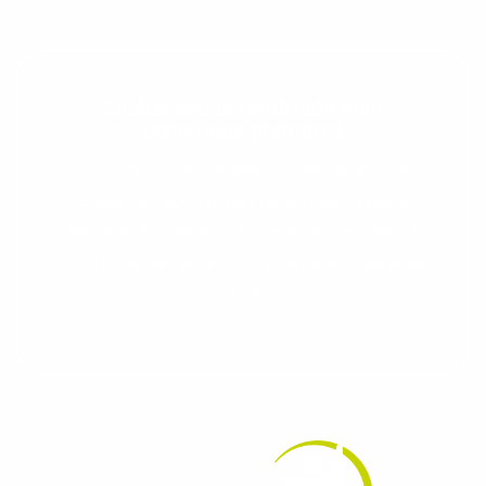
Evolua seu aprendizado com
conteúdos gratuitos!
Cadastre-se e receba conteúdos que
aceleram seu aprendizado de inglês e
espanhol, com dicas práticas e materiais
gratuitos para evoluir no idioma todos os
dias.