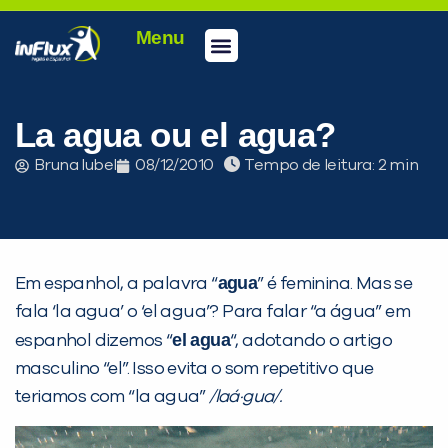
Menu
Conheça a inFlux
Testes e Certificações
Fale Conosco
Portal do aluno
inFlux Climber
Seja um franqueado
La agua ou el agua?
Bruna Iubel
08/12/2010
Tempo de leitura:
agua
Em espanhol, a palavra “
” é feminina. Mas se
fala ‘la agua’ o ‘el agua’? Para falar “a água” em
el agua
espanhol dizemos “
“, adotando o artigo
masculino “el”. Isso evita o som repetitivo que
teriamos com “la agua”
/laá·gua/.