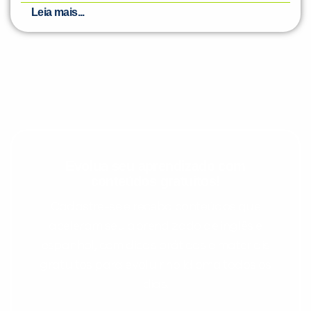
Leia mais...
Evolua seu aprendizado com
conteúdos gratuitos!
Cadastre-se e receba conteúdos que
aceleram seu aprendizado de inglês e
espanhol, com dicas práticas e materiais
gratuitos para evoluir no idioma todos os
dias.