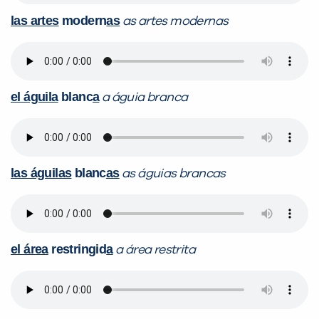
las artes
modern
as
as artes modernas
el águila
blanc
a
a águia branca
las águilas
blanc
as
as águias brancas
el área
restringid
a
a área restrita