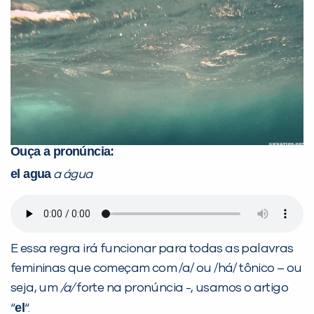
PEÇA UMA DEMONSTRAÇÃO DE MÉTODO
Desculpe!
Não encontramos nenhuma unidade
inFlux nesta cidade ou bairro que
você digitou.
Ouça a pronúncia:
el agua
a água
E essa regra irá funcionar para todas as palavras
femininas que começam com /a/ ou /há/ tônico – ou
seja, um
/a/
forte na pronúncia -, usamos o artigo
el
“
“.