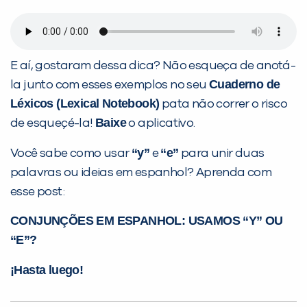
E aí, gostaram dessa dica? Não esqueça de anotá-
Cuaderno de
la junto com esses exemplos no seu
Léxicos (Lexical Notebook)
pata não correr o risco
Baixe
de esqueçé-la!
o aplicativo.
“y”
“e”
Você sabe como usar
e
para unir duas
palavras ou ideias em espanhol? Aprenda com
esse post:
CONJUNÇÕES EM ESPANHOL: USAMOS “Y” OU
“E”?
¡Hasta luego!