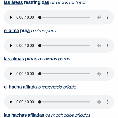
las áreas
restringid
as
as áreas restritas
el alma
pur
a
a alma pura
las almas
pura
s
as almas puras
el hacha
afilad
a
o machado afiado
las hachas
afilad
as
os machados afiados