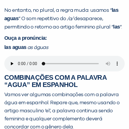
Preencha com seus dados abaixo e
já vamos te colocar em contato
las
No entanto, no plural, a regra muda: usamos “
com a
:
aguas
“. O som repetitivo do
/a/
desaparece,
las
permitindo o retorno ao artigo feminino plural “
“.
Ouça a pronúncia:
las aguas
as águas
COMBINAÇÕES COM A PALAVRA
“AGUA” EM ESPANHOL
Você é aluno inFlux?
Sim
Não
Vamos ver algumas combinações com a palavra
água em espanhol. Repare que, mesmo usando o
artigo masculino ‘el’, a palavra continua sendo
feminina e qualquer complemento deverá
concordar com o gênero dela.