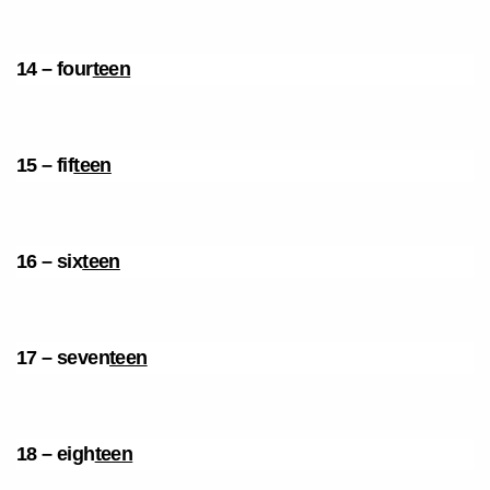
14 –
four
teen
15 –
fif
teen
16 –
six
teen
17 –
seven
teen
18 –
eigh
teen