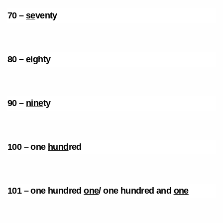
70 –
se
venty
80 –
ei
ghty
90 –
nine
ty
100 – one
hund
red
101 – one hundred
one
/ one hundred and
one