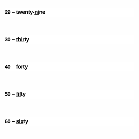
29 – twenty-
ni
ne
30 –
thir
ty
40 –
for
ty
50 –
fif
ty
60 –
six
ty