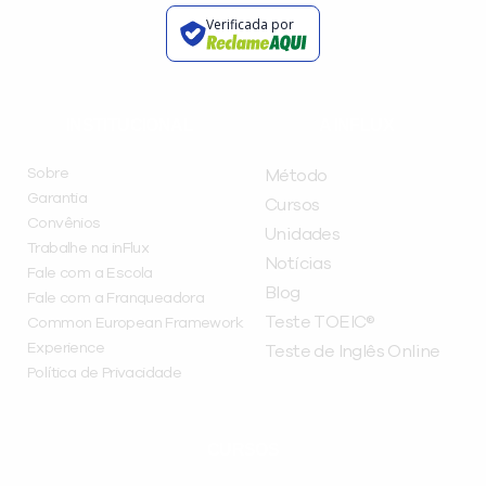
Verificada por
INSTITUCIONAL
A INFLUX
Sobre
Método
Garantia
Cursos
Convênios
Unidades
Trabalhe na inFlux
Notícias
Fale com a Escola
Blog
Fale com a Franqueadora
Teste TOEIC®
Common European Framework
Experience
Teste de Inglês Online
Política de Privacidade
CURSOS