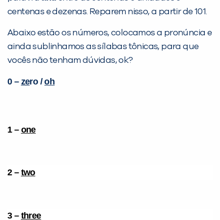
centenas e dezenas. Reparem nisso, a partir de 101.
Abaixo estão os números, colocamos a pronúncia e
ainda sublinhamos as sílabas tônicas, para que
vocês não tenham dúvidas, ok?
0 –
ze
ro /
oh
Preencha com seus dados abaixo e
1 –
one
já vamos te colocar em contato
com a
:
2 –
two
3 –
three