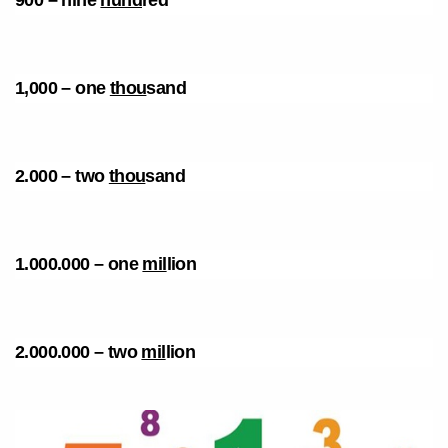
900 – nine
hund
red
1,000 – one
thou
sand
2.000 – two
thou
sand
1.000.000 – one
mil
lion
2.000.000 – two
mil
lion