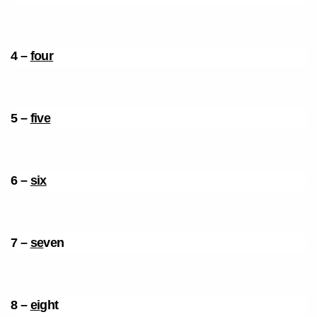
4 –
four
Você é aluno inFlux?
Sim
Não
5 –
five
6 –
six
VOLTAR
7 –
se
ven
8 –
ei
ght