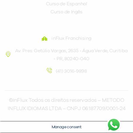
Curso de Espanhol
Curso de Ingês
FRANQUEADORA
inFlux Franchising
Av. Pres. Getúlio Vargas, 2635 - Água Verde, Curitiba
- PR, 80240-040
(41) 3016-9898
©inFlux Todos os direitos reservados – METODO
INFLUX IDIOMAS LTDA – CNPJ: 06.187.709/0001-24
Manage consent