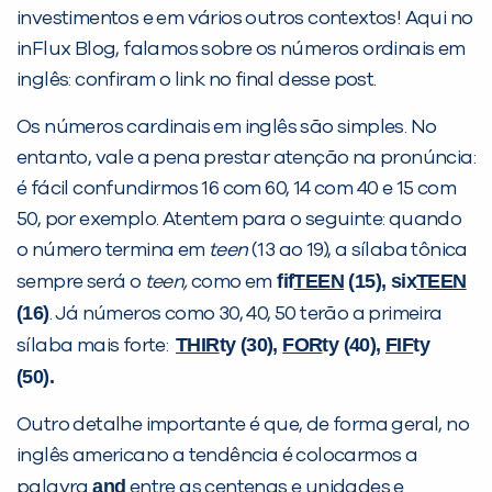
investimentos e em vários outros contextos! Aqui no
inFlux Blog, falamos sobre os números ordinais em
inglês: confiram o link no final desse post.
Os números cardinais em inglês são simples. No
entanto, vale a pena prestar atenção na pronúncia:
é fácil confundirmos 16 com 60, 14 com 40 e 15 com
50, por exemplo. Atentem para o seguinte: quando
o número termina em
teen
(13 ao 19), a sílaba tônica
fif
TEEN
(15), six
TEEN
sempre será o
teen,
como em
(16)
. Já números como 30, 40, 50 terão a primeira
PEÇA UMA DEMONSTRAÇÃO DE MÉTODO
THIR
ty (30),
FOR
ty (40),
FIF
ty
sílaba mais forte:
(50).
Desculpe!
Outro detalhe importante é que, de forma geral, no
Não encontramos nenhuma unidade
inglês americano a tendência é colocarmos a
inFlux nesta cidade ou bairro que
and
palavra
entre as centenas e unidades e
você digitou.