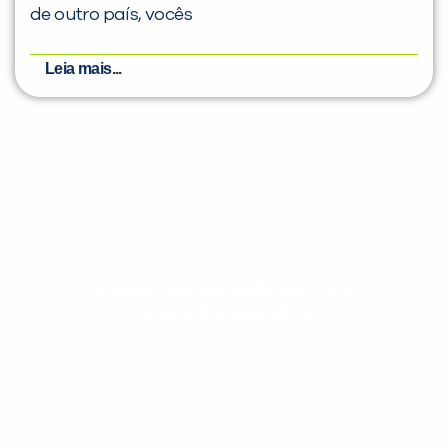
de outro país, vocês
Leia mais...
Evolua seu aprendizado com
conteúdos gratuitos!
Cadastre-se e receba conteúdos que
aceleram seu aprendizado de inglês e
espanhol, com dicas práticas e materiais
gratuitos para evoluir no idioma todos os