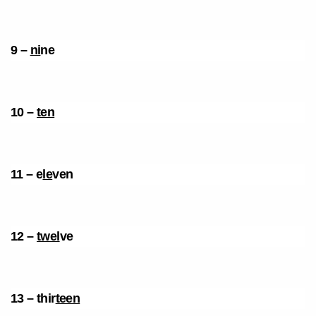
9 –
ni
ne
10 –
ten
11 –
e
le
ven
12 –
twel
ve
13 –
thir
teen