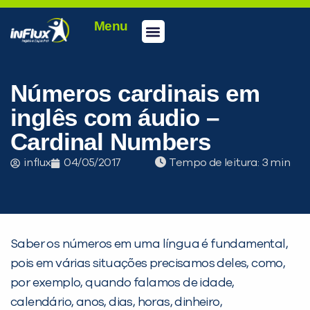
Menu
Conheça a inFlux
Testes e Certificações
Fale Conosco
Portal do aluno
inFlux Climber
Seja um franqueado
Números cardinais em
inglês com áudio –
Cardinal Numbers
influx
04/05/2017
Tempo de leitura:
Saber os números em uma língua é fundamental,
pois em várias situações precisamos deles, como,
por exemplo, quando falamos de idade,
calendário, anos, dias, horas, dinheiro,