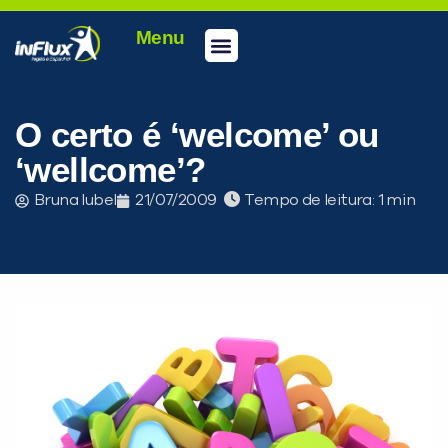
Menu
Conheça a inFlux
Testes e Certificações
Fale Conosco
Portal do aluno
inFlux Climber
Seja um franqueado
O certo é ‘welcome’ ou
‘wellcome’?
Bruna Iubel
21/07/2009
Tempo de leitura:
PEÇA UMA DEMONSTRAÇÃO DE MÉTODO