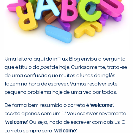
Desculpe!
Não encontramos nenhuma unidade
inFlux nesta cidade ou bairro que
você digitou.
Uma leitora aqui do inFlux Blog enviou a pergunta
que é título do
post
de hoje. Curiosamente, trata-se
de uma confusão que muitos alunos de inglês
fazem na hora de escrever. Vamos resolver este
pequeno problema hoje de uma vez por todas.
welcome
De forma bem resumida o correto é ‘
‘,
Preencha com seus dados abaixo e
escrito apenas com um ‘L’. Vou escrever novamente:
já vamos te colocar em contato
welcome
‘
‘. Ou seja, nada de escrever com dois Ls. O
com a
:
welcome
correto sempre será ‘
‘.