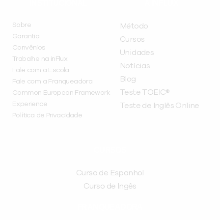
INSTITUCIONAL
A INFLUX
Sobre
Método
Garantia
Cursos
Convênios
Unidades
Trabalhe na inFlux
Notícias
Fale com a Escola
Blog
Fale com a Franqueadora
Teste TOEIC®
Common European Framework
Experience
Teste de Inglês Online
Política de Privacidade
CURSOS
Curso de Espanhol
Curso de Ingês
FRANQUEADORA