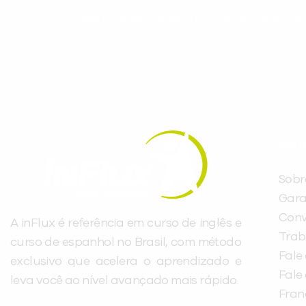
Cadastre-se e receba conteúdos que acele
evoluir no idioma todos os dias.
INST
Sobr
Gara
Conv
A inFlux é referência em curso de inglês e
Trab
curso de espanhol no Brasil, com método
Fale
exclusivo que acelera o aprendizado e
Fale
leva você ao nível avançado mais rápido.
Fra