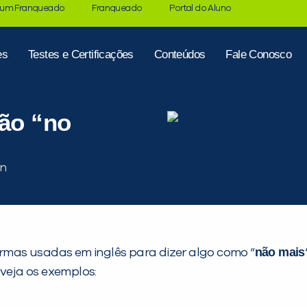
 um Franqueado
Franqueado
Portal do Aluno
es
Testes e Certificações
Conteúdos
Fale Conosco
são “no
não mais
ormas usadas em inglês para dizer algo como “
 veja os exemplos: