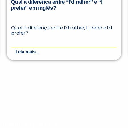
Qual a diferença entre “I’d rather” e “I
prefer” em inglês?
Qual a diferença entre I’d rather, I prefer e I’d
prefer?
Leia mais...
nteúdos gratuitos!