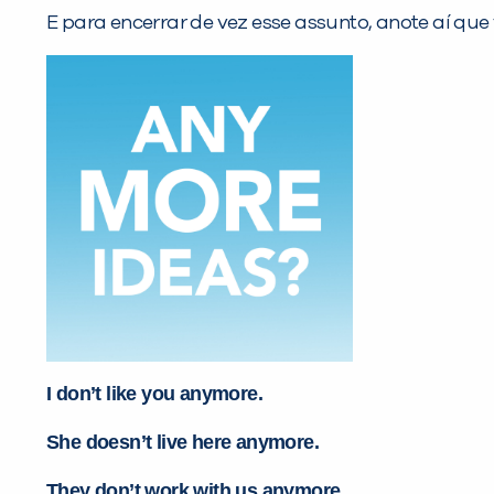
E para encerrar de vez esse assunto, anote aí qu
I don’t like you anymore.
She doesn’t live here anymore.
They don’t work with us anymore.