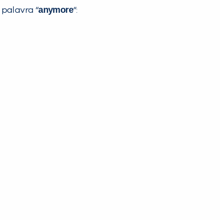
anymore
 palavra “
“: