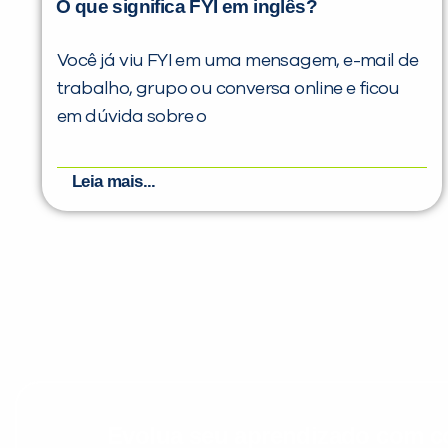
O que significa FYI em inglês?
Você já viu FYI em uma mensagem, e-mail de
trabalho, grupo ou conversa online e ficou
em dúvida sobre o
Leia mais...
Evolua seu aprendizado com co