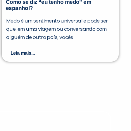
Como se diz “eu tenho medo” em
espanhol?
Medo é um sentimento universal e pode ser
que, em uma viagem ou conversando com
alguém de outro país, vocês
Leia mais...
PEÇA UMA DEMONSTRAÇÃO DE MÉTODO
Desculpe!
Não encontramos nenhuma unidade
inFlux nesta cidade ou bairro que
você digitou.