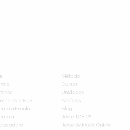
ram seu aprendizado de inglês e espanhol, com dicas p
ITUCIONAL
A INFLUX
e
Método
ntia
Cursos
ênios
Unidades
alhe na inFlux
Notícias
 com a Escola
Blog
 com a
Teste TOEIC®
nqueadora
Teste de Inglês Online