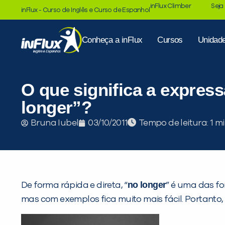
inFlux Climber
Seja
inFlux - Curso de Inglês e Curso de Espanhol
Conheça a inFlux
Cursos
Unidad
O que significa a expres
longer”?
Tempo de leitura:
Bruna Iubel
03/10/2011
no longer
De forma rápida e direta, “
” é uma das f
mas com exemplos fica muito mais fácil. Portanto,