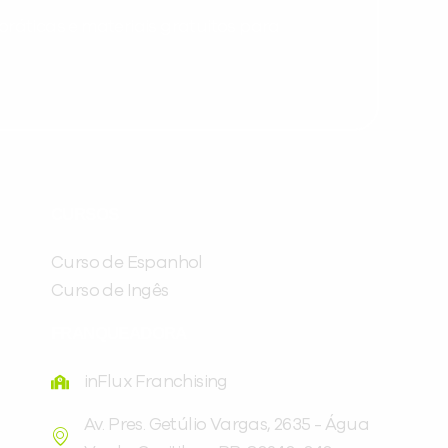
ráticas e materiais gratuitos para
Preencha com seus dados abaixo e
já vamos te colocar em contato
CURSOS
com a
:
Curso de Espanhol
Curso de Ingês
FRANQUEADORA
inFlux Franchising
Av. Pres. Getúlio Vargas, 2635 - Água