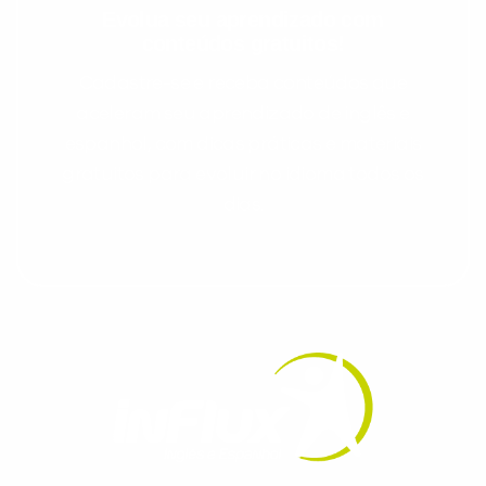
Evolua seu aprendizado com
conteúdos gratuitos!
Cadastre-se e receba conteúdos que
aceleram seu aprendizado de inglês e
espanhol, com dicas práticas e materiais
gratuitos para evoluir no idioma todos os
dias.