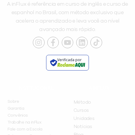
A inFlux é referência em curso de inglês e curso de
espanhol no Brasil, com método exclusivo que
acelera o aprendizado e leva você ao nível
avançado mais rápido.
Verificada por
INSTITUCIONAL
A INFLUX
Sobre
Método
Garantia
Cursos
Convênios
Unidades
Trabalhe na inFlux
Notícias
Fale com a Escola
Blog