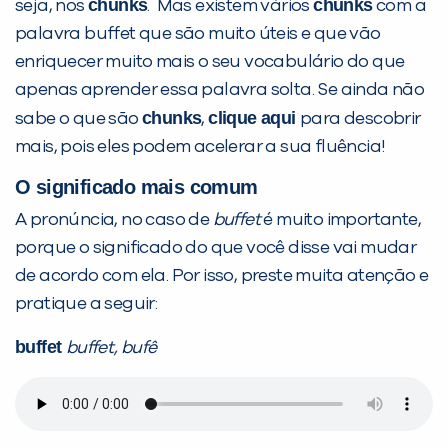
chunks
chunks
seja, nos
. Mas existem vários
com a
palavra buffet que são muito úteis e que vão
enriquecer muito mais o seu vocabulário do que
apenas aprender essa palavra solta. Se ainda não
chunks
clique aqui
sabe o que são
,
para descobrir
PEÇA UMA DEMONSTRAÇÃO DE MÉTODO
mais, pois eles podem acelerar a sua fluência!
O significado mais comum
Desculpe!
A pronúncia, no caso de
buffet
é muito importante,
Não encontramos nenhuma unidade
porque o significado do que você disse vai mudar
inFlux nesta cidade ou bairro que
de acordo com ela. Por isso, preste muita atenção e
você digitou.
pratique a seguir:
buffet
buffet, bufê