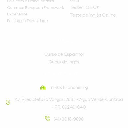
Fale com a Franqueadora
Teste TOEIC®
Common European Framework
Experience
Teste de Inglês Online
Política de Privacidade
CURSOS
Curso de Espanhol
Curso de Ingês
FRANQUEADORA
inFlux Franchising
Av. Pres. Getúlio Vargas, 2635 - Água Verde, Curitiba
- PR, 80240-040
(41) 3016-9898