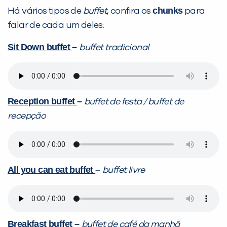
chunks
Há vários tipos de
buffet
, confira os
para
falar de cada um deles:
Sit Down buffet
–
buffet tradicional
Preencha com seus dados abaixo e
já vamos te colocar em contato
com a
:
Reception buffet
–
buffet de festa / buffet de
recepção
All you can eat buffet
–
buffet livre
Você é aluno inFlux?
Sim
Não
Breakfast buffet
–
buffet de café da manhã