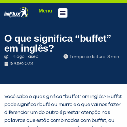
Menu
Conheça a inFlux
Testes e Certificações
Fale Conosco
Portal do aluno
inFlux Climber
Seja um franqueado
O que significa “buffet”
em inglês?
Thiago Tasep
Tempo de leitura:
18/09/2023
Você sabe o que significa “buffet” em inglês? Buffet
pode significar bufê ou murro e o que vai nos fazer
diferenciar um do outro é prestar atenção nas
palavras que estão combinadas com buffet, ou