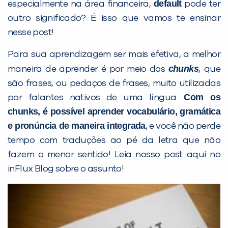
default
especialmente na área financeira,
pode ter
outro significado? É isso que vamos te ensinar
nesse post!
Para sua aprendizagem ser mais efetiva, a melhor
chunks
maneira de aprender é por meio dos
,
que
PEÇA UMA DEMONSTRAÇÃO DE MÉTODO
são frases, ou pedaços de frases, muito utilizadas
Com os
por falantes nativos de uma língua.
Desculpe!
chunks
, é possível aprender vocabulário, gramática
Não encontramos nenhuma unidade
e pronúncia de maneira integrada
, e você não perde
inFlux nesta cidade ou bairro que
tempo com traduções ao pé da letra que não
você digitou.
fazem o menor sentido! Leia nosso post aqui no
inFlux Blog sobre o assunto!