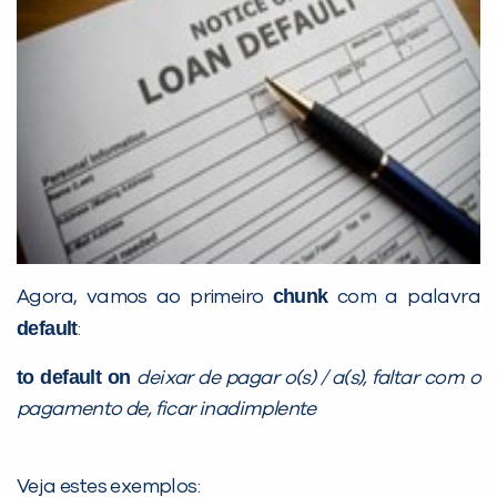
Preencha com seus dados abaixo e
já vamos te colocar em contato
com a
:
chunk
Agora, vamos ao primeiro
com a palavra
default
:
to default on
deixar de pagar o(s) / a(s), faltar com o
pagamento de, ficar inadimplente
Você é aluno inFlux?
Sim
Não
Veja estes exemplos: