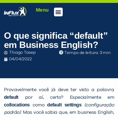
Menu
Conheça a inFlux
Testes e Certificações
Fale Conosco
Portal do aluno
inFlux Climber
Seja um franqueado
O que significa “default”
em Business English?
Thiago Tasep
Tempo de leitura:
04/04/2022
Provavelmente você já deve ter visto a palavra
default
por aí, certo? Especialmente em
collocations
default settings
como
(configuração
padrão)
. Mas você sabia que, em business English,