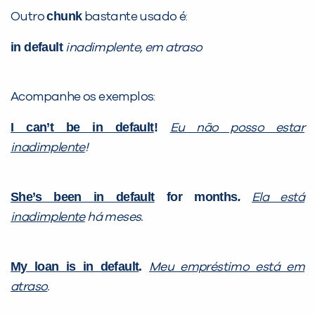
chunk
Outro
bastante usado é:
in default
inadimplente, em atraso
Acompanhe os exemplos:
I can’t be in default
!
Eu não posso estar
inadimplente
!
She’s been in default
for months
.
Ela está
inadimplente
há meses.
My loan is in default
.
Meu empréstimo está em
atraso
.