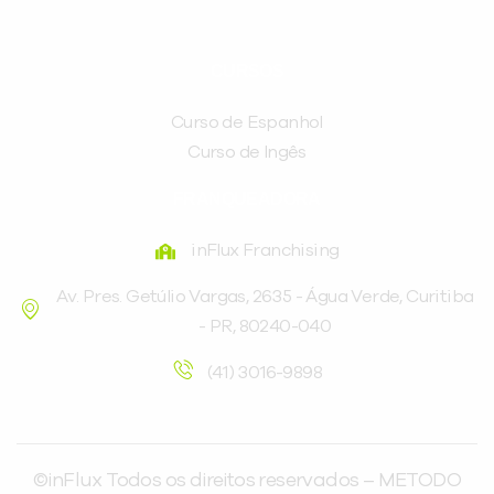
CURSOS
Curso de Espanhol
Curso de Ingês
FRANQUEADORA
inFlux Franchising
Av. Pres. Getúlio Vargas, 2635 - Água Verde, Curitiba
- PR, 80240-040
(41) 3016-9898
©inFlux Todos os direitos reservados – METODO