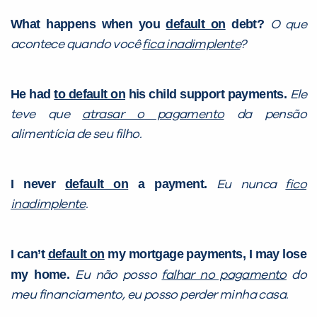
What happens when you
default on
debt?
O que
acontece quando você
fica inadimplente
?
VOLTAR
He had
to default on
his child support payments.
Ele
teve que
atrasar o pagamento
da pensão
alimentícia de seu filho.
I never
default on
a payment.
Eu nunca
fico
inadimplente
.
I can’t
default on
my mortgage payments, I may lose
my home.
Eu não posso
falhar no pagamento
do
meu financiamento, eu posso perder minha casa.