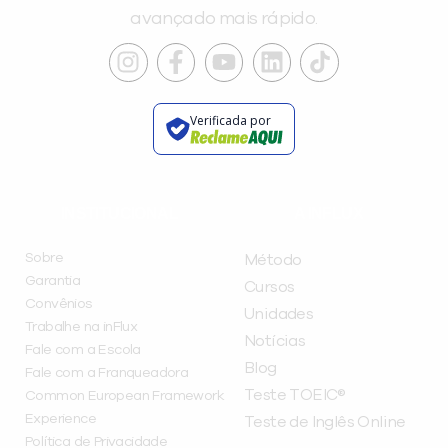
avançado mais rápido.
Verificada por
INSTITUCIONAL
A INFLUX
Sobre
Método
Garantia
Cursos
Convênios
Unidades
Trabalhe na inFlux
Notícias
Fale com a Escola
Blog
Fale com a Franqueadora
Teste TOEIC®
Common European Framework
Experience
Teste de Inglês Online
Política de Privacidade