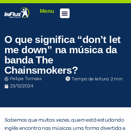
Menu
Conheça a inFlux
Testes e Certificações
Fale Conosco
Portal do aluno
inFlux Climber
Seja um franqueado
O que significa “don’t let
me down” na música da
banda The
Chainsmokers?
Felipe Tomass
Tempo de leitura:
23/12/2024
Sabemos que muitas vezes, quem está estudando
inglês encontra nas músicas uma forma divertida e