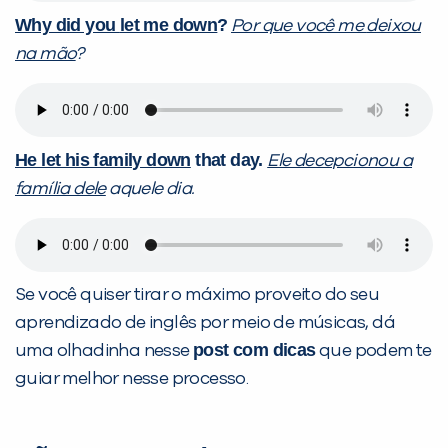
Why did you
let me down
?
Por que você me
deixou
na mão
?
He let his family down
that day.
Ele decepcionou a
família dele
aquele dia.
Se você quiser tirar o máximo proveito do seu
aprendizado de inglês por meio de músicas, dá
post com dicas
uma olhadinha nesse
que podem te
guiar melhor nesse processo.