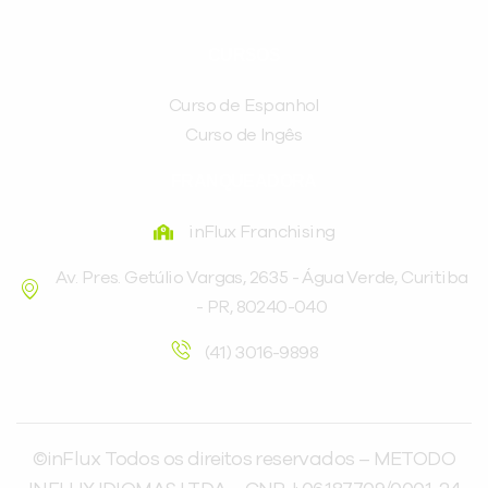
CURSOS
Curso de Espanhol
Curso de Ingês
FRANQUEADORA
inFlux Franchising
Av. Pres. Getúlio Vargas, 2635 - Água Verde, Curitiba
- PR, 80240-040
(41) 3016-9898
©inFlux Todos os direitos reservados – METODO