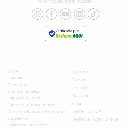
avançado mais rápido.
Verificada por
INSTITUCIONAL
A INFLUX
Sobre
Método
Garantia
Cursos
Convênios
Unidades
Trabalhe na inFlux
Notícias
Fale com a Escola
Blog
Fale com a Franqueadora
Teste TOEIC®
Common European Framework
Experience
Teste de Inglês Online
Política de Privacidade