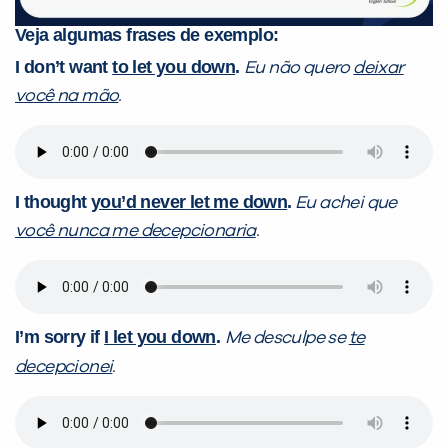
Veja algumas frases de exemplo:
I don’t want
to let you down
.
Eu não quero
deixar
você na mão
.
I thought
you’d never
let me down
.
Eu achei que
você nunca
me decepcionaria
.
I’m sorry if
I
let you down
.
Me desculpe se
te
decepcionei
.