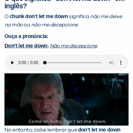
já vamos te colocar em contato
inglês?
com a
:
chunk
don’t let me down
O
significa
não me deixe
na mão
ou
não me decepcione
.
Ouça a pronúncia:
Don’t let me down
.
Não me decepcione
.
Você é aluno inFlux?
Sim
Não
don’t let me down
No entanto, cabe lembrar que