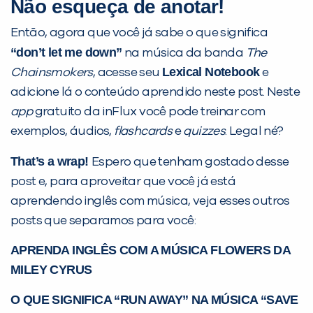
Não esqueça de anotar!
Então, agora que você já sabe o que significa
“don’t let me down”
na música da banda
The
Lexical Notebook
Chainsmokers
, acesse seu
e
adicione lá o conteúdo aprendido neste post. Neste
app
gratuito da inFlux você pode treinar com
exemplos, áudios,
flashcards
e
quizzes
. Legal né?
That’s a wrap!
Espero que tenham gostado desse
post e, para aproveitar que você já está
aprendendo inglês com música, veja esses outros
posts que separamos para você:
APRENDA INGLÊS COM A MÚSICA FLOWERS DA
MILEY CYRUS
O QUE SIGNIFICA “RUN AWAY” NA MÚSICA “SAVE