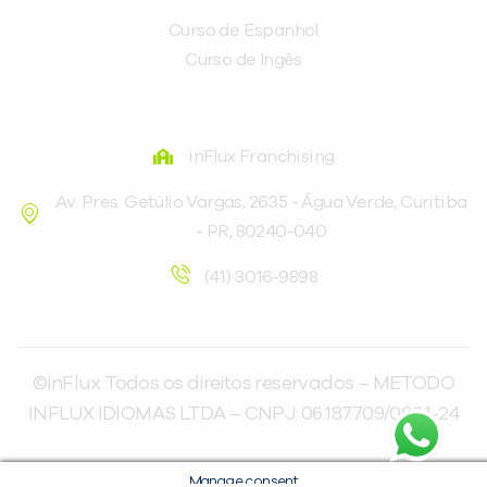
Curso de Espanhol
Curso de Ingês
FRANQUEADORA
inFlux Franchising
Av. Pres. Getúlio Vargas, 2635 - Água Verde, Curitiba
- PR, 80240-040
(41) 3016-9898
©inFlux Todos os direitos reservados – METODO
INFLUX IDIOMAS LTDA – CNPJ: 06.187.709/0001-24
Manage consent