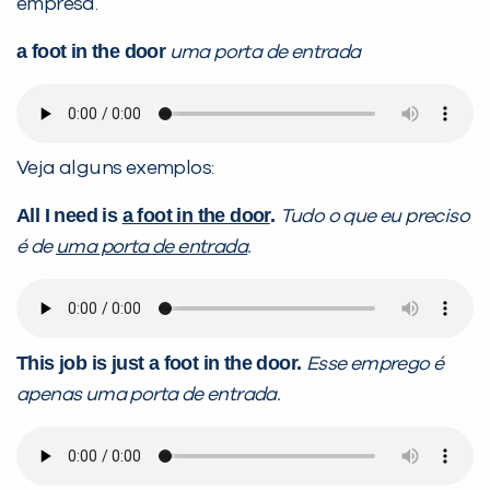
empresa.
a foot in the door
uma porta de entrada
Preencha com seus dados abaixo e
já vamos te colocar em contato
com a
:
Veja alguns exemplos:
All I need is
a foot in the door
.
Tudo o que eu preciso
é de
uma porta de entrada
.
This job is just a foot in the door.
Esse emprego é
Você é aluno inFlux?
apenas uma porta de entrada.
Sim
Não