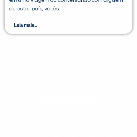
em uma viagem ou conversando com alguém
de outro país, vocês
Leia mais...
Evolua seu aprendizado com
conteúdos gratuitos!
Cadastre-se e receba conteúdos que
aceleram seu aprendizado de inglês e
espanhol, com dicas práticas e materiais
gratuitos para evoluir no idioma todos os