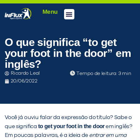
Menu
Conheça a inFlux
Testes e Certificações
Fale Conosco
Portal do aluno
inFlux Climber
Seja um franqueado
O que significa “to get
your foot in the door” em
inglês?
Ricardo Leal
Tempo de leitura:
20/06/2022
Você já ouviu falar da expressão do título? Sabe o
to get your foot in the door
que significa
em inglês?
Em poucas palavras, é a ideia de
entrar em uma