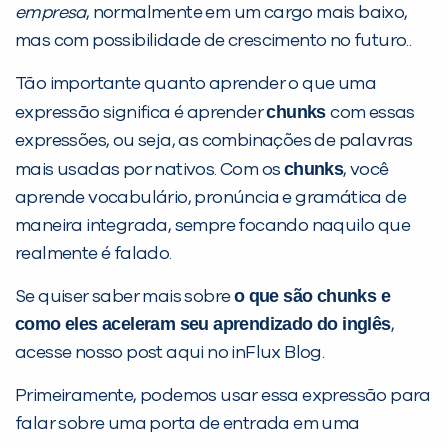
empresa
, normalmente em um cargo mais baixo,
mas com possibilidade de crescimento no futuro..
Tão importante quanto aprender o que uma
PEÇA UMA DEMONSTRAÇÃO DE MÉTODO
chunks
expressão significa é aprender
com essas
expressões, ou seja, as combinações de palavras
chunks
mais usadas por nativos. Com os
, você
Desculpe!
aprende vocabulário, pronúncia e gramática de
Não encontramos nenhuma unidade
maneira integrada, sempre focando naquilo que
inFlux nesta cidade ou bairro que
realmente é falado.
você digitou.
o que são
chunks
e
Se quiser saber mais sobre
como eles aceleram seu aprendizado do inglês
,
acesse nosso post aqui no inFlux Blog.
Primeiramente, podemos usar essa expressão para
falar sobre uma porta de entrada em uma