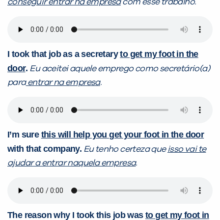
conseguir entrar na empresa
com esse trabalho.
I took that job as a secretary
to get my foot in the
door
.
Eu aceitei aquele emprego como secretário(a)
para
entrar na empresa
.
I’m sure
this will help you get your foot in the door
with that company.
Eu tenho certeza que
isso vai te
ajudar a entrar naquela empresa
.
The reason why I took this job was
to get my foot in