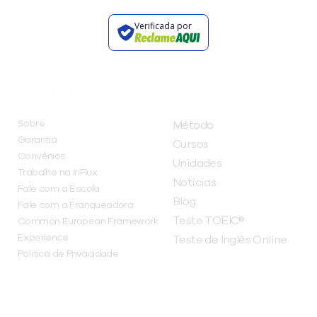
Verificada por
INSTITUCIONAL
A INFLUX
Sobre
Método
Garantia
Cursos
Convênios
Unidades
Trabalhe na inFlux
Notícias
Fale com a Escola
Blog
Fale com a Franqueadora
Teste TOEIC®
Common European Framework
Experience
Teste de Inglês Online
Política de Privacidade
CURSOS