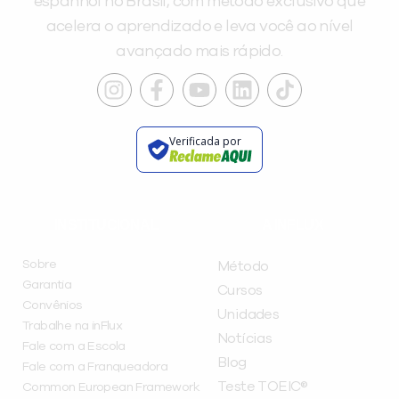
espanhol no Brasil, com método exclusivo que
acelera o aprendizado e leva você ao nível
avançado mais rápido.
Verificada por
INSTITUCIONAL
A INFLUX
Sobre
Método
Garantia
Cursos
Convênios
Unidades
Trabalhe na inFlux
Notícias
Fale com a Escola
Blog
Fale com a Franqueadora
Teste TOEIC®
Common European Framework