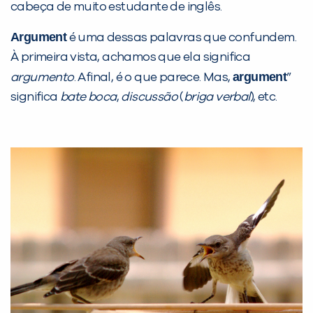
Desculpe!
cabeça de muito estudante de inglês.
Não encontramos nenhuma unidade
Argument
é uma dessas palavras que confundem.
inFlux nesta cidade ou bairro que
À primeira vista, achamos que ela significa
você digitou.
argument
argumento
. Afinal, é o que parece. Mas,
”
significa
bate boca
,
discussão
(
briga verbal
), etc.
Preencha com seus dados abaixo e
já vamos te colocar em contato
com a
: