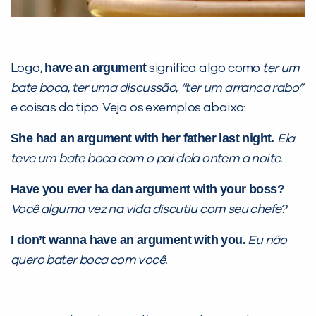
have an argument
Logo,
significa algo como
ter um
bate boca
,
ter uma discussão
,
“ter um arranca rabo”
e coisas do tipo. Veja os exemplos abaixo:
Você é aluno inFlux?
She had an argument with her father last night.
Ela
Sim
Não
teve um bate boca com o pai dela ontem a noite.
Have you ever ha dan argument with your boss?
Você alguma vez na vida discutiu com seu chefe?
I don’t wanna have an argument with you.
Eu não
quero bater boca com você.
VOLTAR