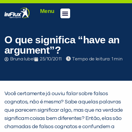
Menu
Conheça a inFlux
Testes e Certificações
Fale Conosco
Portal do aluno
inFlux Climber
Seja um franqueado
O que significa “have an
argument”?
Bruna Iubel
25/10/2011
Tempo de leitura:
Você certamente já ouviu falar sobre falsos
cognatos, não é mesmo? Sabe aquelas palavras
que parecem significar algo, mas que na verdade
PEÇA UMA DEMONSTRAÇÃO DE MÉTODO
significam coisas bem diferentes? Então, elas são
chamadas de falsos cognatos e confundem a