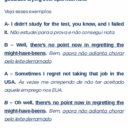
Veja esses exemplos:
A- I didn’t study for the test, you know, and I failed
it.
Não estudei para a prova e não consegui nota.
B – Well,
there’s no
point
now in
regretting
the
might-have-beens
.
Bem,
agora não adianta chorar
pelo leite derramado
.
A – Sometimes I regret not taking that job in the
USA.
Às vezes me arrependo de não ter aceitado
aquele emprego nos EUA.
B –
Oh well,
there’s no
point
now in
regretting
the
might-have-beens
.
Bem,
agora não adianta chorar
pelo leite derramado
.