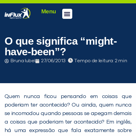
Menu
Conheça a inFlux
Testes e Certificações
Fale Conosco
Portal do aluno
inFlux Climber
Seja um franqueado
O que significa “might-
have-been”?
Bruna Iubel
27/06/2013
Tempo de leitura:
Quem nunca ficou pensando em coisas que
poderiam ter acontecido? Ou ainda, quem nunca
se incomodou quando pessoas se apegam demais
a coisas que poderiam ter acontecido? Em inglês,
PEÇA UMA DEMONSTRAÇÃO DE MÉTODO
há uma expressão que fala exatamente sobre