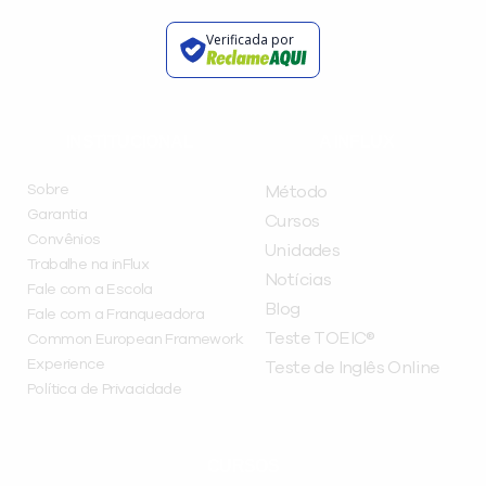
Verificada por
INSTITUCIONAL
A INFLUX
Sobre
Método
Garantia
Cursos
Convênios
Unidades
Trabalhe na inFlux
Notícias
Fale com a Escola
Blog
Fale com a Franqueadora
Teste TOEIC®
Common European Framework
Experience
Teste de Inglês Online
Política de Privacidade
CURSOS