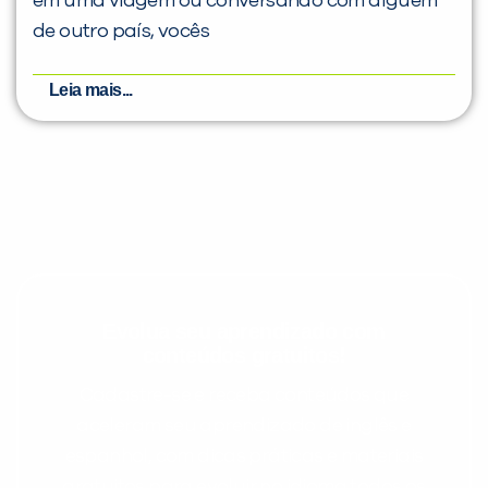
em uma viagem ou conversando com alguém
de outro país, vocês
Leia mais...
Evolua seu aprendizado com
conteúdos gratuitos!
Cadastre-se e receba conteúdos que
aceleram seu aprendizado de inglês e
espanhol, com dicas práticas e materiais
gratuitos para evoluir no idioma todos os