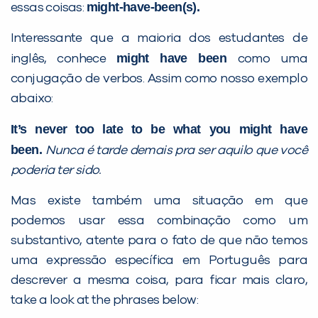
might-have-been(s).
essas coisas:
Desculpe!
Interessante que a maioria dos estudantes de
Não encontramos nenhuma unidade
might have been
inglês, conhece
como uma
inFlux nesta cidade ou bairro que
conjugação de verbos. Assim como nosso exemplo
você digitou.
abaixo:
It’s never too late to be what you might have
been.
Nunca é tarde demais pra ser aquilo que você
poderia ter sido.
Mas existe também uma situação em que
podemos usar essa combinação como um
substantivo, atente para o fato de que não temos
uma expressão específica em Português para
Preencha com seus dados abaixo e
descrever a mesma coisa, para ficar mais claro,
já vamos te colocar em contato
take a look at the phrases below:
com a
: