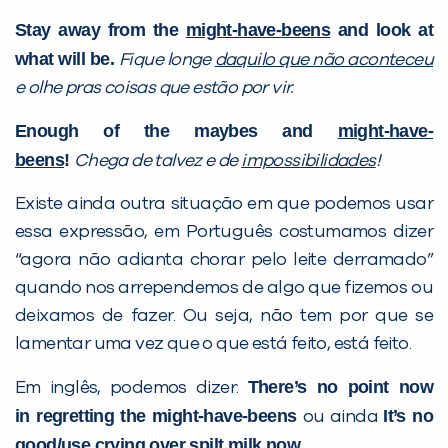
Stay away from the
might-have-beens
and look at
what will be.
Fique longe
daquilo que não aconteceu
e olhe pras coisas que estão por vir.
Enough of the maybes and
might-have-
beens
!
Chega de talvez e de
impossibilidades
!
Existe ainda outra situação em que podemos usar
essa expressão, em Português costumamos dizer
“agora não adianta chorar pelo leite derramado”
quando nos arrependemos de algo que fizemos ou
deixamos de fazer. Ou seja, não tem por que se
lamentar uma vez que o que está feito, está feito.
There’s no
point
now
Em inglês, podemos dizer:
in
regretting
the might-have-beens
It’s no
ou ainda
good/use crying over spilt milk now.