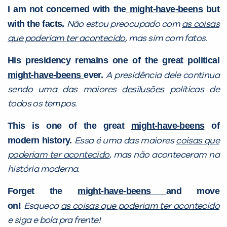
I am not concerned with the
might-have-beens
but
with the facts.
Não estou preocupado com
as coisas
que poderiam ter acontecido
, mas sim com fatos.
His presidency remains one of the great political
might-have-beens
ever.
A presidência dele continua
sendo uma das maiores
desilusões
políticas de
todos os tempos.
Você é aluno inFlux?
This is one of the great
might-have-beens
of
Sim
Não
modern history.
Essa é uma das maiores
coisas que
poderiam ter acontecido
, mas não aconteceram na
história moderna.
Forget the
might-have-beens
and move
on!
Esqueça
as coisas que poderiam ter acontecido
VOLTAR
e siga e bola pra frente!