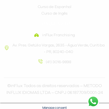
Curso de Espanhol
Curso de Ingês
FRANQUEADORA
inFlux Franchising
Av. Pres. Getúlio Vargas, 2635 - Água Verde, Curitiba
- PR, 80240-040
(41) 3016-9898
©inFlux Todos os direitos reservados – METODO
INFLUX IDIOMAS LTDA – CNPJ: 06.187.709/0001-24
Manage consent