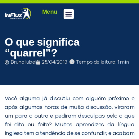
Menu
Conheça a inFlux
Testes e Certificações
Fale Conosco
Portal do aluno
inFlux Climber
Seja um franqueado
O que significa
“quarrel”?
Bruna Iubel
25/04/2013
Tempo de leitura:
Você alguma já discutiu com alguém próximo e
após algumas horas de muita discussão, viraram
um para o outro e pediram desculpas pelo o que
PEÇA UMA DEMONSTRAÇÃO DE MÉTODO
foi dito ou feito? Muitos aprendizes da língua
inglesa tem a tendência de se confundir, e acabam