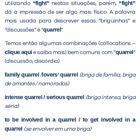
Desculpe!
“fight”
“fight”
utilizando
nestas situações, porém,
Não encontramos nenhuma unidade
dá a impressão de ser algo mais físico. A palavra
inFlux nesta cidade ou bairro que
mais usada para descrever essas “briguinhas” e
você digitou.
quarrel
“discussões” é “
”.
Temos então algumas combinações (collocations –
clique aqui
quarrel
e saiba mais) bem comuns com “
”
(discussão, discórdia):
family quarrel
lovers’ quarrel
/
(briga de família, briga
de amantes / namorados)
intense quarrel / serious quarrel
(briga intensa, briga
séria)
Preencha com seus dados abaixo e
já vamos te colocar em contato
to be
involved in a quarrel
/ to get
involved in a
com a
:
quarrel
(se envolver em uma briga)