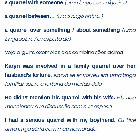
a quarrel with
someone
(uma briga com alguém)
a quarrel between…
(uma briga entre…)
a quarrel over something / about something
(uma
briga sobre / a respeito de)
Veja alguns exemplos das combinações acima:
Você é aluno inFlux?
Karyn was involved in a family quarrel over her
Sim
Não
husband’s fortune.
Karyn se envolveu em uma briga
familiar sobre a fortuna do marido dela.
He didn’t mention
his quarrel with
his wife.
Ele não
mencionou sua discussão com sua esposa.
VOLTAR
I had a serious quarrel with my boyfriend.
Eu tive
uma briga séria com meu namorado.