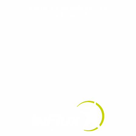
Evolua seu aprendizado com
conteúdos gratuitos!
Cadastre-se e receba conteúdos que
aceleram seu aprendizado de inglês e
espanhol, com dicas práticas e materiais
gratuitos para evoluir no idioma todos os
dias.